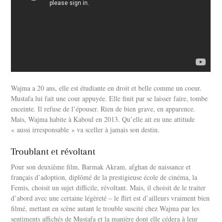
Wajma a 20 ans, elle est étudiante en droit et belle comme un coeur.
Mustafa lui fait une cour appuyée. Elle finit par se laisser faire, tombe
enceinte. Il refuse de l’épouser. Rien de bien grave, en apparence.
Mais, Wajma habite à Kaboul en 2013. Qu’elle ait eu une attitude
« aussi irresponsable » va sceller à jamais son destin.
Troublant et révoltant
Pour son deuxième film, Barmak Akram, afghan de naissance et
français d’adoption, diplômé de la prestigieuse école de cinéma, la
Femis, choisit un sujet difficile, révoltant. Mais, il choisit de le traiter
d’abord avec une certaine légèreté – le flirt est d’ailleurs vraiment bien
filmé, mettant en scène autant le trouble suscité chez Wajma par les
sentiments affichés de Mustafa et la manière dont elle cédera à leur