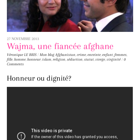
27 NOVEMBRE 2013
Wajma, une fiancée afghane
Véronique LE BRIS
/
Mon blog
Afghanistan
,
crime
,
enceinte
,
enfant
,
femmes
,
fille
,
homme
,
honneur
,
islam
,
religion
,
séduction
,
statut
,
vierge
,
virginité
/
0
Comments
Honneur ou dignité?