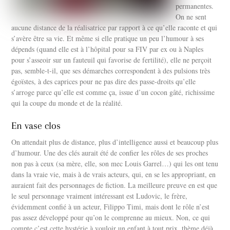
permanentes.
On ne sent
aucune distance de la réalisatrice par rapport à ce qu’elle raconte et qui
s’avère être sa vie. Et même si elle pratique un peu l’humour à ses
dépends (quand elle est à l’hôpital pour sa FIV par ex ou à Naples
pour s’asseoir sur un fauteuil qui favorise de fertilité), elle ne perçoit
pas, semble-t-il, que ses démarches correspondent à des pulsions très
égoïstes, à des caprices pour ne pas dire des passe-droits qu’elle
s’arroge parce qu’elle est comme ça, issue d’un cocon gâté, richissime
qui la coupe du monde et de la réalité.
En vase clos
On attendait plus de distance, plus d’intelligence aussi et beaucoup plus
d’humour. Une des clés aurait été de confier les rôles de ses proches
non pas à ceux (sa mère, elle, son mec Louis Garrel…) qui les ont tenu
dans la vraie vie, mais à de vrais acteurs, qui, en se les appropriant, en
auraient fait des personnages de fiction. La meilleure preuve en est que
le seul personnage vraiment intéressant est Ludovic, le frère,
évidemment confié à un acteur, Filippo Timi, mais dont le rôle n’est
pas assez développé pour qu’on le comprenne au mieux. Non, ce qui
compte c’est cette hystérie à vouloir un enfant à tout prix, thème déjà