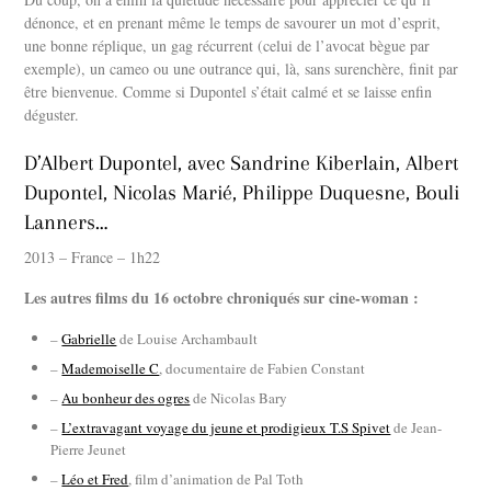
dénonce, et en prenant même le temps de savourer un mot d’esprit,
une bonne réplique, un gag récurrent (celui de l’avocat bègue par
exemple), un cameo ou une outrance qui, là, sans surenchère, finit par
être bienvenue. Comme si Dupontel s’était calmé et se laisse enfin
déguster.
D’Albert Dupontel, avec Sandrine Kiberlain, Albert
Dupontel, Nicolas Marié, Philippe Duquesne, Bouli
Lanners…
2013 – France – 1h22
Les autres films du 16 octobre chroniqués sur cine-woman :
–
Gabrielle
de Louise Archambault
–
Mademoiselle C
, documentaire de Fabien Constant
–
Au bonheur des ogres
de Nicolas Bary
–
L’extravagant voyage du jeune et prodigieux T.S Spivet
de Jean-
Pierre Jeunet
–
Léo et Fred
, film d’animation de Pal Toth