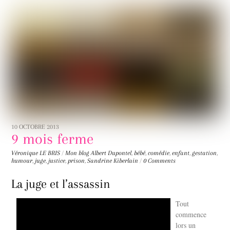
10 OCTOBRE 2013
9 mois ferme
Véronique LE BRIS
/
Mon blog
Albert Dupontel
,
bébé
,
comédie
,
enfant
,
gestation
,
humour
,
juge
,
justice
,
prison
,
Sandrine Kiberlain
/
0 Comments
La juge et l’assassin
Tout
commence
lors un