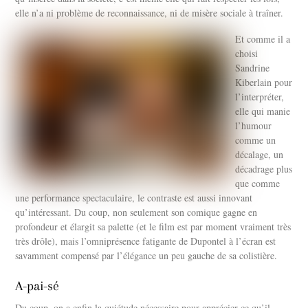
elle n’a ni problème de reconnaissance, ni de misère sociale à traîner.
Et comme il a
choisi
Sandrine
Kiberlain pour
l’interpréter,
elle qui manie
l’humour
comme un
décalage, un
décadrage plus
que comme
une performance spectaculaire, le contraste est aussi innovant
qu’intéressant. Du coup, non seulement son comique gagne en
profondeur et élargit sa palette (et le film est par moment vraiment très
très drôle), mais l’omniprésence fatigante de Dupontel à l’écran est
savamment compensé par l’élégance un peu gauche de sa colistière.
A-pai-sé
Du coup, on a enfin la quiétude nécessaire pour apprécier ce qu’il