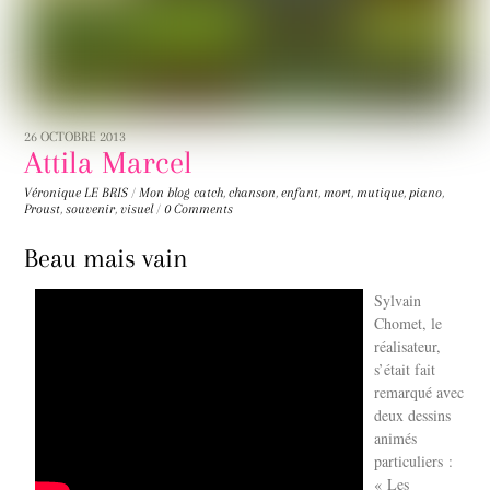
26 OCTOBRE 2013
Attila Marcel
Véronique LE BRIS
/
Mon blog
catch
,
chanson
,
enfant
,
mort
,
mutique
,
piano
,
Proust
,
souvenir
,
visuel
/
0 Comments
Beau mais vain
Sylvain
Chomet, le
réalisateur,
s’était fait
remarqué avec
deux dessins
animés
particuliers :
« Les