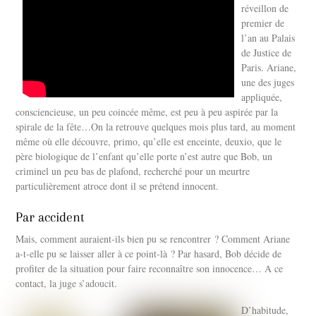
réveillon de
premier de
l’an au Palais
de Justice de
Paris. Ariane,
une des juges
appliquée,
consciencieuse, un peu coincée même, est peu à peu aspirée par la
spirale de la fête…
On la retrouve quelques mois plus tard, au moment
même où elle découvre, primo, qu’elle est enceinte, deuxio, que le
père biologique de l’enfant qu’elle porte n’est autre que Bob, un
criminel un peu bas de plafond, recherché pour un meurtre
particulièrement atroce dont il se prétend innocent.
Par accident
Mais, comment auraient-ils bien pu se rencontrer ? Comment Ariane
a-t-elle pu se laisser aller à ce point-là ? Par hasard, Bob décide de
profiter de la situation pour faire reconnaître son innocence… A ce
contact, la juge s’adoucit.
D’habitude,