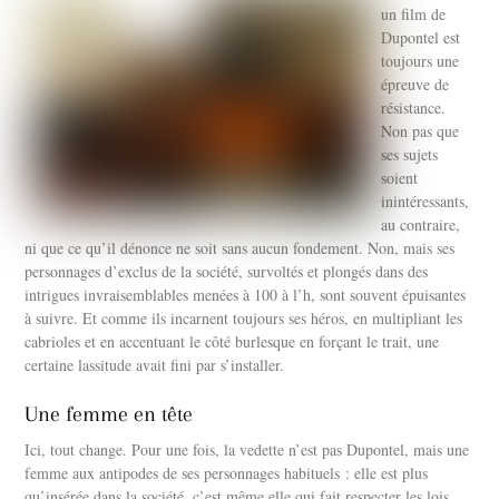
un film de
Dupontel est
toujours une
épreuve de
résistance.
Non pas que
ses sujets
soient
inintéressants,
au contraire,
ni que ce qu’il dénonce ne soit sans aucun fondement. Non, mais ses
personnages d’exclus de la société, survoltés et plongés dans des
intrigues invraisemblables menées à 100 à l’h, sont souvent épuisantes
à suivre. Et comme ils incarnent toujours ses héros, en multipliant les
cabrioles et en accentuant le côté burlesque en forçant le trait, une
certaine lassitude avait fini par s’installer.
Une femme en tête
Ici, tout change. Pour une fois, la vedette n’est pas Dupontel, mais une
femme aux antipodes de ses personnages habituels : elle est plus
qu’insérée dans la société, c’est même elle qui fait respecter les lois,