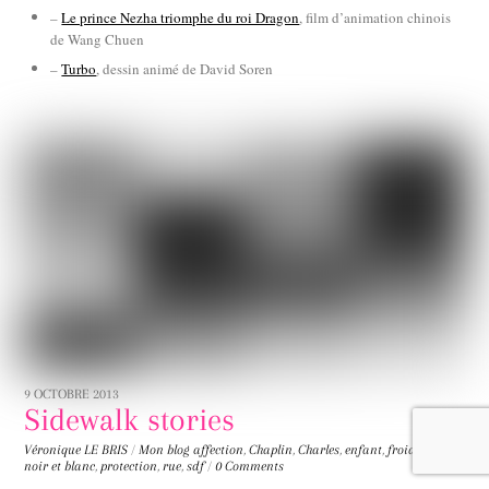
–
Le prince Nezha triomphe du roi Dragon
, film d’animation chinois
de Wang Chuen
–
Turbo
, dessin animé de David Soren
9 OCTOBRE 2013
Sidewalk stories
Véronique LE BRIS
/
Mon blog
affection
,
Chaplin
,
Charles
,
enfant
,
froid
,
muet
,
noir et blanc
,
protection
,
rue
,
sdf
/
0 Comments