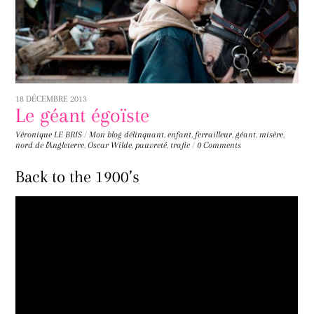
18 DÉCEMBRE 2013
Le géant égoïste
Véronique LE BRIS
/
Mon blog
délinquant
,
enfant
,
ferrailleur
,
géant
,
misère
,
nord de l'Angleterre
,
Oscar Wilde
,
pauvreté
,
trafic
/
0 Comments
Back to the 1900’s