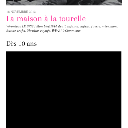
18 NOVEMBRE 2013
La maison à la tourelle
Véronique LE BRIS
/
Mon blog
1944
,
deuil
,
enfance
,
enfant
,
guerre
,
mère
,
mort
,
Russie
,
trajet
,
Ukraine
,
voyage
,
WW2
/
0 Comments
Dès 10 ans