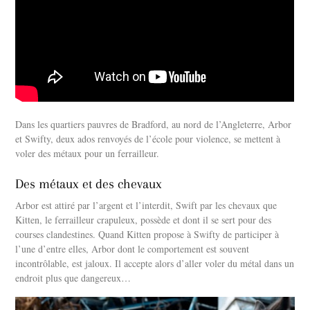
Dans les quartiers pauvres de Bradford, au nord de l’Angleterre, Arbor
et Swifty, deux ados renvoyés de l’école pour violence, se mettent à
voler des métaux pour un ferrailleur.
Des métaux et des chevaux
Arbor est attiré par l’argent et l’interdit, Swift par les chevaux que
Kitten, le ferrailleur crapuleux, possède et dont il se sert pour des
courses clandestines. Quand Kitten propose à Swifty de participer à
l’une d’entre elles, Arbor dont le comportement est souvent
incontrôlable, est jaloux. Il accepte alors d’aller voler du métal dans un
endroit plus que dangereux…