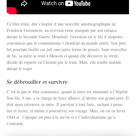
Ce film triste, dur s’inspire d’une nouvelle autobiographique de
Friedrich Gorenstein, un écrivain russe marquée par son enfance
durant la Seconde Guerre Mondiale. Gorestein est le fils d’utopistes
convaincus que le communisme s’étendrait au monde entier. Son père
fut pourtant fusillé car juif sans autre forme de procès. Sans nouvelles
de lui, sa mère se rend à Moscou et quand elle découvre la vérité,
décide de repartir en Ukraine par le train. Mais, elle tombe malade
durant le trajet.
Se débrouiller et survivre
C’est là que le film commence, quand la mère est emmenée à l’hôpital.
Son fils, 9 ans, a la charge de leurs affaires, d’alerter son grand-père. Il
doit aussi retrouver sa mère. Il parvient à tout faire, sachant à peine
lire et écrire, et même à poursuivre son voyage. Mais, on est en hiver
1944 et l’époque est plus à la survie et à l’individualisme qu’à
l’entraide.