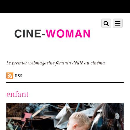
Scroll
down
to
Scroll
Menu
content
down
to
content
Le premier webmagazine féminin dédié au cinéma
RSS
enfant