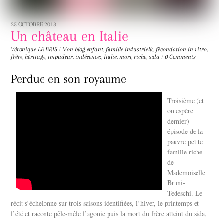
25 OCTOBRE 2013
Un château en Italie
Véronique LE BRIS
/
Mon blog
enfant
,
famille industrielle
,
fécondation in vitro
,
frère
,
héritage
,
impudeur
,
indécence;
,
Italie
,
mort
,
riche
,
sida
/
0 Comments
Perdue en son royaume
Troisième (et
on espère
dernier)
épisode de la
pauvre petite
famille riche
de
Mademoiselle
Bruni-
Tedeschi. Le
récit s’échelonne sur trois saisons identifiées, l’hiver, le printemps et
l’été et raconte pêle-mêle l’agonie puis la mort du frère atteint du sida,