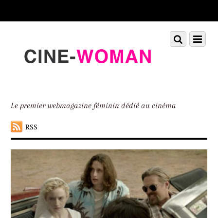
Scroll
down
to
Scroll
Menu
content
down
to
content
Le premier webmagazine féminin dédié au cinéma
RSS