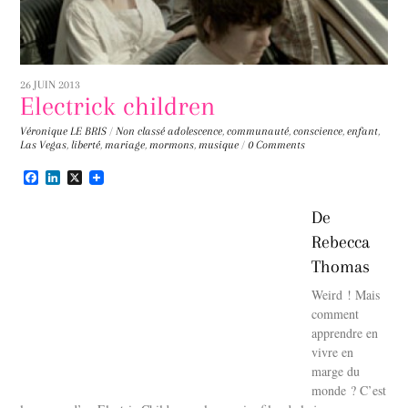
26 JUIN 2013
Electrick children
Véronique LE BRIS
/
Non classé
adolescence
,
communauté
,
conscience
,
enfant
,
Las Vegas
,
liberté
,
mariage
,
mormons
,
musique
/
0 Comments
F
L
X
a
i
c
n
De
e
k
b
e
Rebecca
o
d
o
I
Thomas
k
n
Weird ! Mais
comment
apprendre en
vivre en
marge du
monde ? C’est