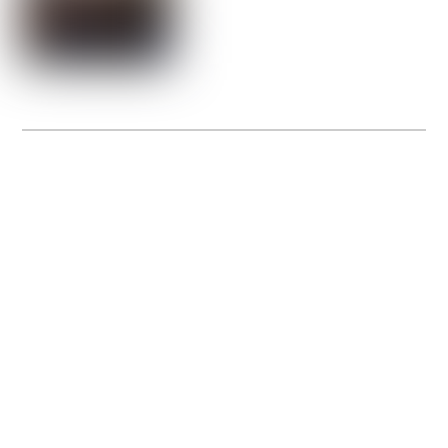
La Gacilly fête les 200 ans de la photo
20 expos pour célébrer les 23 ans du remarquable festival de la Gacilly et les 200
d’un art qu’il honore : la photographie.