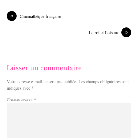
e
k
b
e
o
d
«
Cinémathèque française
o
I
k
n
»
Le roi et l’oiseau
Laisser un commentaire
Votre adresse e-mail ne sera pas publiée.
Les champs obligatoires sont
indiqués avec
*
Commentaire
*