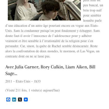
peu bancal, un
brin trop naïf
pour sembler
honnête parle
d’une éducation d’un autre âge pourtant encore en vogue aux Etats-
Unis. Sans la condamner puisqu’on peut finalement y échapper. Sans
doute faut-il avoir l’innocence de l’adolescence pour y adhérer
vraiment et être sensible à l’irrationalité de la religion pour s’en
persuader. Car, sinon, la quête de Rachel semble désincarnée. Reste
alors la confrontation de deux mondes, le mormon, et Las Vegas, un
contraste dont on ne se lasse pas.
Avec Julia Garner, Rory Culkin, Liam Aiken, Bill
Sage…
2011 – Etats-Unis – 1h33
(Visité 211 fois, 1 visite(s) aujourd'hui)
F
L
X
a
i
c
n