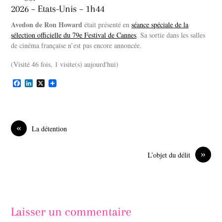
2026 – Etats-Unis – 1h44
Avedon de Ron Howard
était présenté en
séance spéciale de la
sélection officielle du 79e Festival de Cannes
. Sa sortie dans les salles
de cinéma française n’est pas encore annoncée.
(Visité 46 fois, 1 visite(s) aujourd'hui)
F
L
X
a
i
c
n
e
k
b
e
o
d
«
La détention
o
I
k
n
»
L’objet du délit
Laisser un commentaire