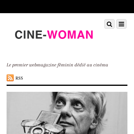
Scroll
down
to
Scroll
Menu
content
down
to
content
Le premier webmagazine féminin dédié au cinéma
RSS