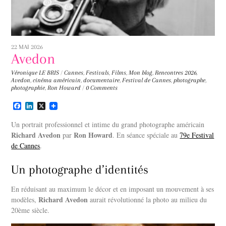
22 MAI 2026
Avedon
Véronique LE BRIS
/
Cannes
,
Festivals
,
Films
,
Mon blog
,
Rencontres
2026
,
Avedon
,
cinéma américain
,
documentaire
,
Festival de Cannes
,
photographe
,
photographie
,
Ron Howard
/
0 Comments
F
L
X
a
i
c
n
Un portrait professionnel et intime du grand photographe américain
e
k
Richard Avedon
Ron Howard
par
. En séance spéciale au
79e Festival
b
e
de Cannes
o
d
.
o
I
k
n
Un photographe d’identités
En réduisant au maximum le décor et en imposant un mouvement à ses
Richard Avedon
modèles,
aurait révolutionné la photo au milieu du
20ème siècle.