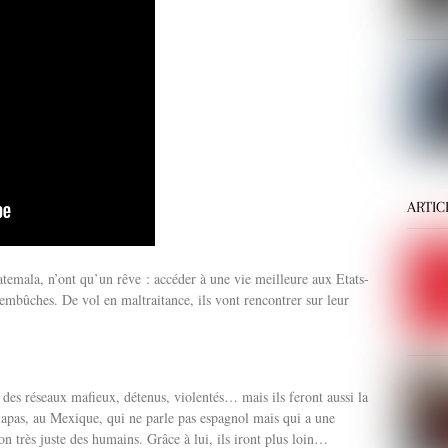
ARTIC
temala, n’ont qu’un rêve : accéder à une vie meilleure aux Etats-
embûches. De vol en maltraitance, ils vont rencontrer sur leur
ar des réseaux mafieux, détenus, violentés… mais ils feront aussi la
apas, au Mexique, qui ne parle pas espagnol mais qui a une
ion très juste des humains. Grâce à lui, ils iront plus loin…