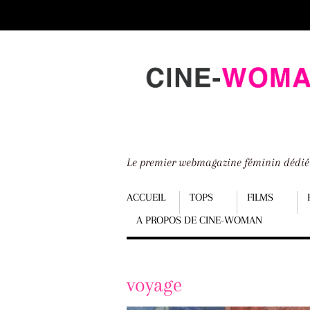
Scroll
down
to
content
Le premier webmagazine féminin dédi
Menu
ACCUEIL
TOPS
FILMS
A PROPOS DE CINE-WOMAN
Scroll
down
to
voyage
content