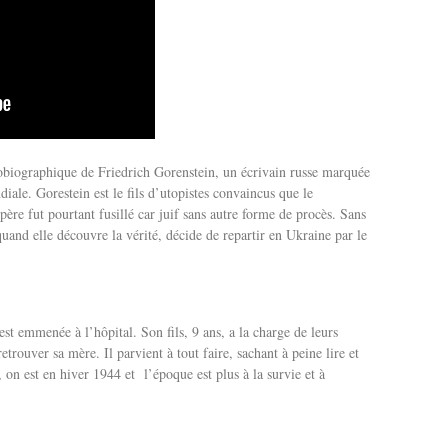
utobiographique de Friedrich Gorenstein, un écrivain russe marquée
ale. Gorestein est le fils d’utopistes convaincus que le
re fut pourtant fusillé car juif sans autre forme de procès. Sans
uand elle découvre la vérité, décide de repartir en Ukraine par le
t emmenée à l’hôpital. Son fils, 9 ans, a la charge de leurs
retrouver sa mère. Il parvient à tout faire, sachant à peine lire et
on est en hiver 1944 et l’époque est plus à la survie et à