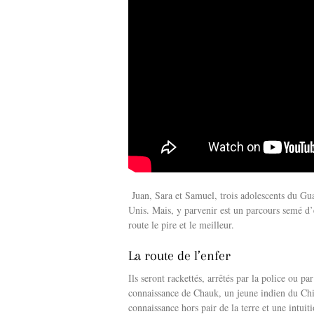
Juan, Sara et Samuel, trois adolescents du Gua
Unis. Mais, y parvenir est un parcours semé d’
route le pire et le meilleur.
La route de l’enfer
Ils seront rackettés, arrêtés par la police ou p
connaissance de Chauk, un jeune indien du Chi
connaissance hors pair de la terre et une intuit