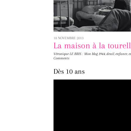
18 NOVEMBRE 2013
La maison à la tourel
Véronique LE BRIS
/
Mon blog
1944
,
deuil
,
enfance
,
e
Comments
Dès 10 ans