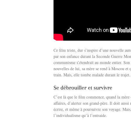
Ce film triste, dur s’inspire d’une nouvelle a
par son enfance durant la Seconde Guerre Mondi
communisme s’étendrait au monde entier. Son pè
nouvelles de lui, sa mère se rend à Moscou et q
train. Mais, elle tombe malade durant le trajet.
Se débrouiller et survivre
C’est là que le film commence, quand la mère es
affaires, d’alerter son grand-père. Il doit aussi 
écrire, et même à poursuivre son voyage. Mais, 
l’individualisme qu’à l’entraide.