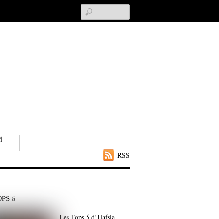
Search
M
RSS
OPS 5
Les Tops 5 d’Hafsia