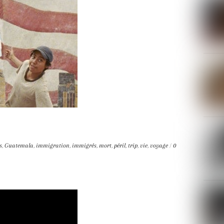
s
,
Guatemala
,
immigration
,
immigrés
,
mort
,
péril
,
trip
,
vie
,
voyage
/
0