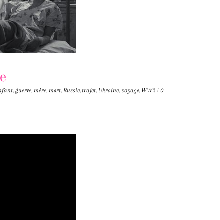
le
nfant
,
guerre
,
mère
,
mort
,
Russie
,
trajet
,
Ukraine
,
voyage
,
WW2
/
0