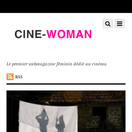
Scroll
down
to
Scroll
Menu
content
down
to
content
Le premier webmagazine féminin dédié au cinéma
RSS