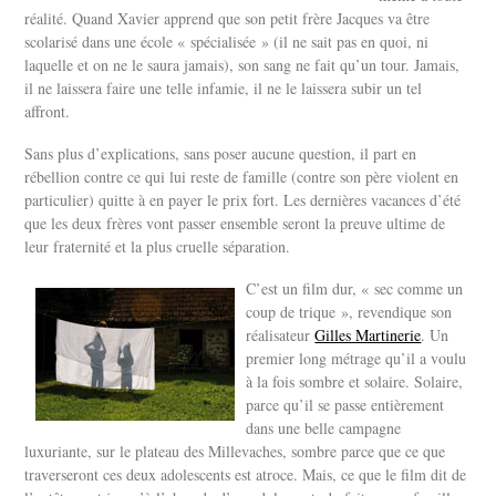
réalité. Quand Xavier apprend que son petit frère Jacques va être
scolarisé dans une école « spécialisée » (il ne sait pas en quoi, ni
laquelle et on ne le saura jamais), son sang ne fait qu’un tour. Jamais,
il ne laissera faire une telle infamie, il ne le laissera subir un tel
affront.
Sans plus d’explications, sans poser aucune question, il part en
rébellion contre ce qui lui reste de famille (contre son père violent en
particulier) quitte à en payer le prix fort. Les dernières vacances d’été
que les deux frères vont passer ensemble seront la preuve ultime de
leur fraternité et la plus cruelle séparation.
C’est un film dur, « sec comme un
coup de trique », revendique son
réalisateur
Gilles Martinerie
. Un
premier long métrage qu’il a voulu
à la fois sombre et solaire. Solaire,
parce qu’il se passe entièrement
dans une belle campagne
luxuriante, sur le plateau des Millevaches, sombre parce que ce que
traverseront ces deux adolescents est atroce. Mais, ce que le film dit de