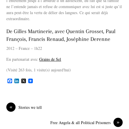
l’entêtement jusqu’à l’absurde d’un adolescent, du fait que sa famille
ne l’entende jamais et refuse de communiquer avec lui est si juste qu’il
aura peut-être la vertu de délier des langues. Ce qui serait déjà
extraordinaire.
De Gilles Martinerie, avec Quentin Grosset, Paul
François, Francis Renaud, Joséphine Derenne
2012 – France – 1h22
En partenariat avec
Grains de Sel
(Visité 263 fois, 1 visite(s) aujourd'hui)
F
L
X
a
i
c
n
e
k
b
e
o
d
«
Stories we tell
o
I
k
n
»
Free Angela & all Political Prisoners