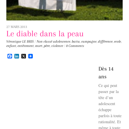
27 MARS 2013
Le diable dans la peau
Véronique LE BRIS
/
Non classé
adolescence
,
battu
,
campagne
,
différence
,
ecole
,
enfant
,
entêtement
,
mort
,
père
,
violence
/
0 Comments
F
L
X
a
i
c
n
Dès 14
e
k
b
e
ans
o
d
o
I
Ce qui peut
k
n
passer par la
tête d’un
adolescent
échappe
parfois à toute
rationalité. Et
même à toute