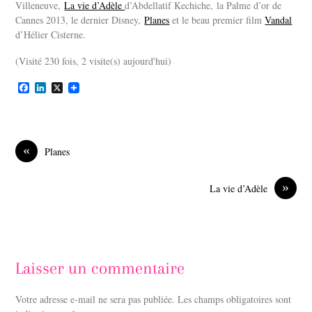
Villeneuve,
La vie d’Adèle
d’Abdellatif Kechiche, la Palme d’or de
Cannes 2013, le dernier Disney,
Planes
et le beau premier film
Vandal
d’Hélier Cisterne.
(Visité 230 fois, 2 visite(s) aujourd'hui)
F
L
X
a
i
c
n
e
k
b
e
o
d
«
Planes
o
I
k
n
»
La vie d’Adèle
Laisser un commentaire
Votre adresse e-mail ne sera pas publiée.
Les champs obligatoires sont