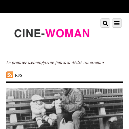
Scroll
down
to
Scroll
Menu
content
down
to
content
Le premier webmagazine féminin dédié au cinéma
RSS