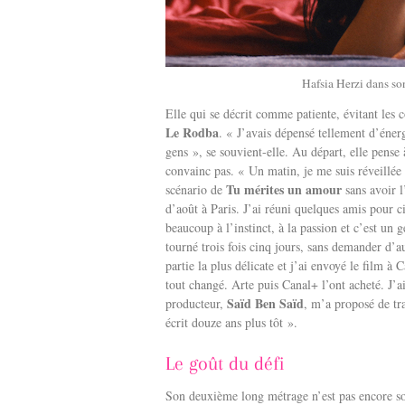
Hafsia Herzi dans so
Elle qui se décrit comme patiente, évitant les 
Le Rodba
. « J’avais dépensé tellement d’éner
gens », se souvient-elle. Au départ, elle pense
convainc pas. « Un matin, je me suis réveillée e
Tu mérites un amour
scénario de
sans avoir l
d’août à Paris. J’ai réuni quelques amis pour c
beaucoup à l’instinct, à la passion et c’est un
tourné trois fois cinq jours, sans demander d’a
partie la plus délicate et j’ai envoyé le film à 
tout changé. Arte puis Canal+ l’ont acheté. J’
Saïd Ben Saïd
producteur,
, m’a proposé de tra
écrit douze ans plus tôt ».
Le goût du défi
Son deuxième long métrage n’est pas encore so