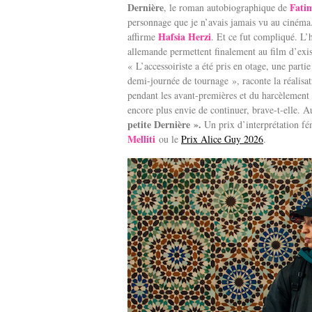
Dernière
Fati
, le roman autobiographique de
personnage que je n’avais jamais vu au cinéma. J
Hafsia Herzi
affirme
. Et ce fut compliqué. L’
allemande permettent finalement au film d’exist
« L’accessoiriste a été pris en otage, une parti
demi-journée de tournage », raconte la réalisat
pendant les avant-premières et du harcèlement 
encore plus envie de continuer, brave-t-elle. A
petite Dernière ».
Un prix d’interprétation fé
Melliti
ou le
Prix Alice Guy 2026
.