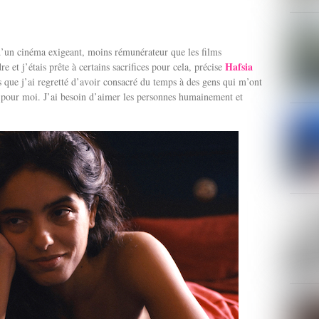
d’un cinéma exigeant, moins rémunérateur que les films
Hafsia
 et j’étais prête à certains sacrifices pour cela, précise
s que j’ai regretté d’avoir consacré du temps à des gens qui m’ont
pour moi. J’ai besoin d’aimer les personnes humainement et