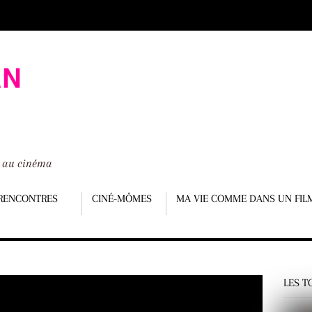
é au cinéma
RENCONTRES
CINÉ-MÔMES
MA VIE COMME DANS UN FIL
LES T