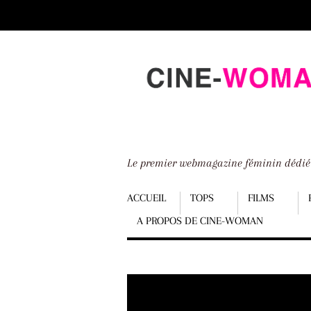
Scroll
down
to
content
Le premier webmagazine féminin dédi
Menu
ACCUEIL
TOPS
FILMS
A PROPOS DE CINE-WOMAN
Scroll
down
to
content