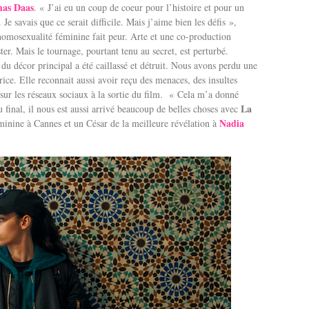
mas Daas
. « J’ai eu un coup de coeur pour l’histoire et pour un
e savais que ce serait difficile. Mais j’aime bien les défis »,
homosexualité féminine fait peur. Arte et une co-production
er. Mais le tournage, pourtant tenu au secret, est perturbé.
e du décor principal a été caillassé et détruit. Nous avons perdu une
rice. Elle reconnait aussi avoir reçu des menaces, des insultes
sur les réseaux sociaux à la sortie du film. « Cela m’a donné
La
u final, il nous est aussi arrivé beaucoup de belles choses avec
Nadia
minine à Cannes et un César de la meilleure révélation à