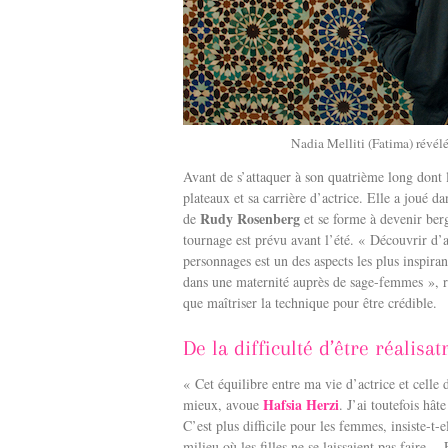
Nadia Melliti (Fatima) révélé
Avant de s’attaquer à son quatrième long dont l
plateaux et sa carrière d’actrice. Elle a joué d
Rudy Rosenberg
de
et se forme à devenir be
tournage est prévu avant l’été. « Découvrir d’a
personnages est un des aspects les plus inspir
dans une maternité auprès de sage-femmes », r
que maîtriser la technique pour être crédible.
De la difficulté d’être réalisat
« Cet équilibre entre ma vie d’actrice et celle 
Hafsia Herzi
mieux, avoue
. J’ai toutefois hâ
C’est plus difficile pour les femmes, insiste-t-e
milieu où les filles ne se laissaient pas fair