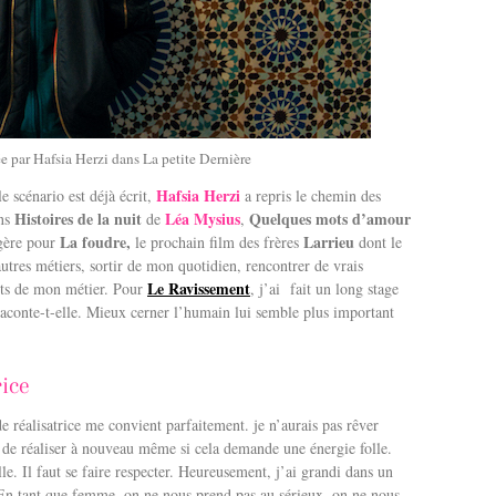
e par Hafsia Herzi dans La petite Dernière
Hafsia Herzi
e scénario est déjà écrit,
a repris le chemin des
Histoires de la nuit
Léa Mysius
Quelques mots d’amour
ans
de
,
La foudre,
Larrieu
rgère pour
le prochain film des frères
dont le
utres métiers, sortir de mon quotidien, rencontrer de vrais
Le Ravissement
ants de mon métier. Pour
, j’ai fait un long stage
aconte-t-elle. Mieux cerner l’humain lui semble plus important
rice
de réalisatrice me convient parfaitement. je n’aurais pas rêver
te de réaliser à nouveau même si cela demande une énergie folle.
lle. Il faut se faire respecter. Heureusement, j’ai grandi dans un
e… En tant que femme, on ne nous prend pas au sérieux, on ne nous