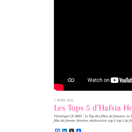
1 AVRIL 2026
Les Tops 5 d’Hafsia He
Véronique LE BRIS
/
Le Top des films de femmes
,
Le 
film de femme
,
héroïne
,
réalisatrice
,
top 5
,
top 5 de 
F
L
X