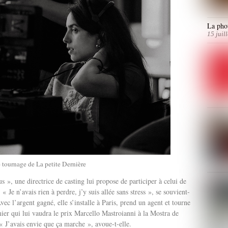
La phot
15 juil
e tournage de La petite Dernière
s », une directrice de casting lui propose de participer à celui de
. « Je n’avais rien à perdre, j’y suis allée sans stress », se souvient-
 Avec l’argent gagné, elle s’installe à Paris, prend un agent et tourne
ier qui lui vaudra le prix Marcello Mastroianni à la Mostra de
« J’avais envie que ça marche », avoue-t-elle.