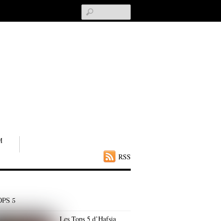
Search
M
RSS
OPS 5
Les Tops 5 d’Hafsia