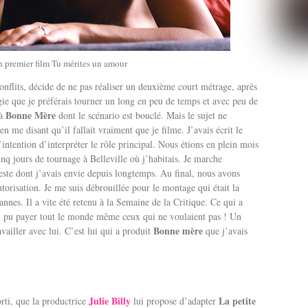
n premier film Tu mérites un amour
conflits, décide de ne pas réaliser un deuxième court métrage, après
gie que je préférais tourner un long en peu de temps et avec peu de
Bonne Mère
 à
dont le scénario est bouclé. Mais le sujet ne
n me disant qu’il fallait vraiment que je filme. J’avais écrit le
’intention d’interpréter le rôle principal. Nous étions en plein mois
inq jours de tournage à Belleville où j’habitais. Je marche
 geste dont j’avais envie depuis longtemps. Au final, nous avons
utorisation. Je me suis débrouillée pour le montage qui était la
Cannes. Il a vite été retenu à la Semaine de la Critique. Ce qui a
ai pu payer tout le monde même ceux qui ne voulaient pas ! Un
Bonne mère
vailler avec lui. C’est lui qui a produit
que j’avais
Julie Billy
La petite
rti, que la productrice
lui propose d’adapter