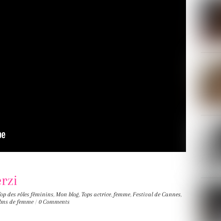
rzi
Top des rôles féminins
,
Mon blog
,
Tops
actrice
,
femme
,
Festival de Cannes
,
films de femme
/
0 Comments