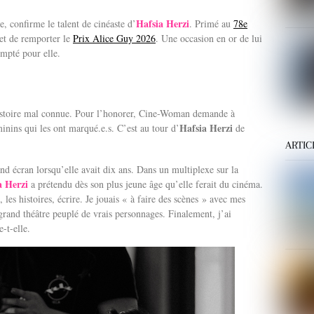
Hafsia Herzi
e, confirme le talent de cinéaste d’
. Primé au
78e
met de remporter le
Prix Alice Guy 2026
. Une occasion en or de lui
ompté pour elle.
histoire mal connue. Pour l’honorer, Cine-Woman demande à
Hafsia Herzi
minins qui les ont marqué.e.s. C’est au tour d’
de
ARTIC
and écran lorsqu’elle avait dix ans. Dans un multiplexe sur la
a Herzi
a prétendu dès son plus jeune âge qu’elle ferait du cinéma.
, les histoires, écrire. Je jouais « à faire des scènes » avec mes
 grand théâtre peuplé de vrais personnages. Finalement, j’ai
-t-elle.