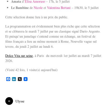
Amata
d’
Elisa Amoruso
– 17h, le 5 juillet
Le Bambine
de
Nicole
et
Valentina Bertani
– 19h30, le 5 juillet
Cette sélection donne lieu à un prix du public.
La programmation est évidemment bien plus riche que cette sélection
et se clôturera le mardi 7 juillet par un classique signé Dario Argento.
Et puisqu’un jumelage s’entend comme un échange, un festival de
films français a lieu au même moment à Rome, Nouvelle vague sul
tevere, du jeudi 2 juillet au lundi 6.
Dolce Vita sur seine
, à Paris du mercredi 1er juillet au mardi 7 juillet
2026.
(Visité 42 fois, 1 visite(s) aujourd'hui)
F
L
X
a
i
c
n
e
k
b
e
o
d
«
Ulysse
o
I
k
n