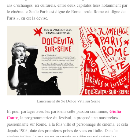
ans d’échanges, ici culturels, entre deux capitales liées notamment par
le cinéma. « Seule Paris est digne de Rome, seule Rome est digne de
Paris », en est la devise.
Lancement du 5e Dolce Vita sur Seine
Giulia
Et pour partager avec les parisiens cette passion commune,
Conte
, la programmatrice du festival, a proposé une masterclass
passionnante sur Rome, à la fois ville et personnage de cinéma, et cela
depuis 1905, date des premières prises de vues en Italie. Dans le
cinéma italien, la rue est un spectacle que filment volontiers les