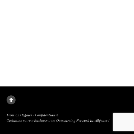
La deuxième fille
Le destin de Juanjuan, petite fille rebelle, dans la Chine de l’enfant unique. La
deuxième fille signée Zou Jing, révélé à la 65e Semaine de la Critique et primée
trois fois, est de facture classique et bouleversant.
Mentions légales
-
Confidentialité
Optimisez votre e-Business avec
Outsourcing Network Intelligence !