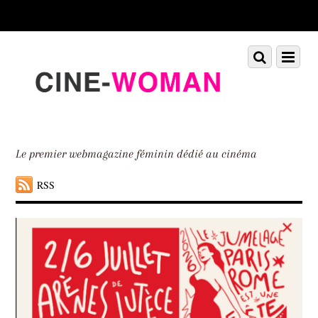
Scroll
down
to
Scroll
Menu
content
down
to
content
Le premier webmagazine féminin dédié au cinéma
RSS