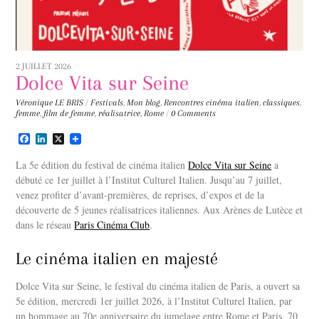
2 JUILLET 2026
Dolce Vita sur Seine
Véronique LE BRIS
/
Festivals
,
Mon blog
,
Rencontres
cinéma italien
,
classiques
,
femme
,
film de femme
,
réalisatrice
,
Rome
/
0 Comments
F
L
X
a
i
c
n
La 5e édition du festival de cinéma italien
Dolce Vita sur Seine
a
e
k
débuté ce 1er juillet à l’Institut Culturel Italien. Jusqu’au 7 juillet,
b
e
venez profiter d’avant-premières, de reprises, d’expos et de la
o
d
o
I
découverte de 5 jeunes réalisatrices italiennes. Aux Arènes de Lutèce et
k
n
dans le réseau
Paris Cinéma Club
.
Le cinéma italien en majesté
Dolce Vita sur Seine, le festival du cinéma italien de Paris, a ouvert sa
5e édition, mercredi 1er juillet 2026, à l’Institut Culturel Italien, par
un hommage au 70e anniversaire du jumelage entre Rome et Paris. 70