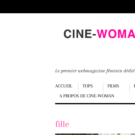
Scroll
down
to
content
Le premier webmagazine féminin dédi
Menu
ACCUEIL
TOPS
FILMS
A PROPOS DE CINE-WOMAN
Scroll
down
to
fille
content