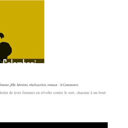
femme
,
fille
,
héroïne
,
réalisatrice
,
roman
/
0 Comments
destin de trois femmes en révolte contre le sort, chacune à un bout