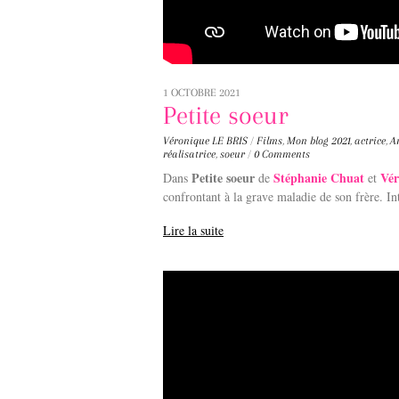
1 OCTOBRE 2021
Petite soeur
Véronique LE BRIS
/
Films
,
Mon blog
2021
,
actrice
,
A
réalisatrice
,
soeur
/
0 Comments
Petite soeur
Stéphanie Chuat
Vé
Dans
de
et
confrontant à la grave maladie de son frère. Int
Lire la suite