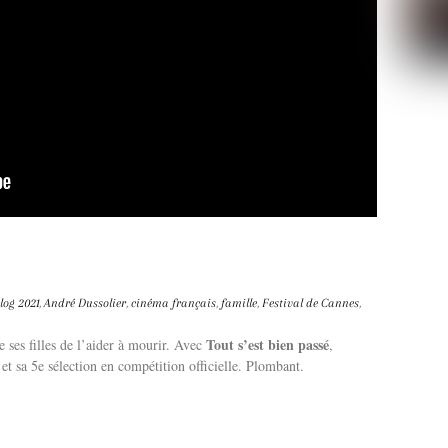
log
2021
,
André Dussolier
,
cinéma français
,
famille
,
Festival de Cannes
,
Tout s’est bien passé
 ses filles de l’aider à mourir. Avec
,
t sa 5e sélection en compétition officielle. Plombant.