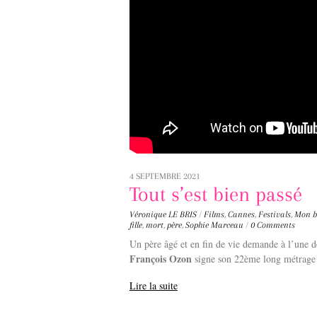
4 SEPTEMBRE 2021
Tout s’est bien passé
Véronique LE BRIS
/
Films
,
Cannes
,
Festivals
,
Mon b
fille
,
mort
,
père
,
Sophie Marceau
/
0 Comments
Un père âgé et en fin de vie demande à l’une de
François Ozon
signe son 22ème long métrage e
Lire la suite