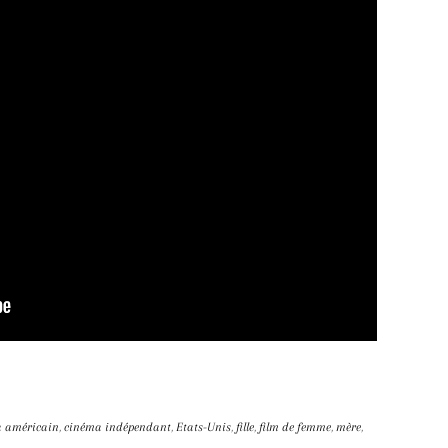
 américain
,
cinéma indépendant
,
Etats-Unis
,
fille
,
film de femme
,
mère
,