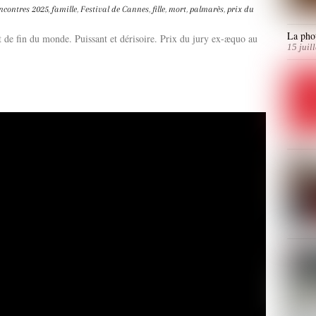
ncontres
2025
,
famille
,
Festival de Cannes
,
fille
,
mort
,
palmarès
,
prix du
La phot
t de fin du monde. Puissant et dérisoire. Prix du jury ex-æquo au
15 juil