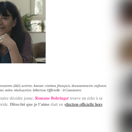
ncontres
2025
,
actrice
,
Amour
,
cinéma français
,
documentaire
,
enfance
,
mme
,
mère
,
réalisatrice
,
Sélection Officielle
/
0 Comments
Romane Bohringer
 mère décédée jeune,
trouve un écho à sa
Dîtes-lui que je l’aime
ybride.
était en s
élection officielle hors