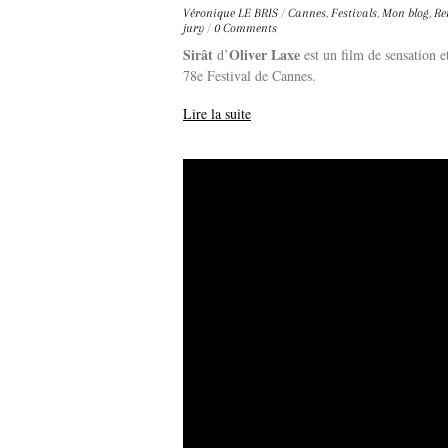
Véronique LE BRIS
/
Cannes
,
Festivals
,
Mon blog
,
Re
jury
/
0 Comments
Sirât
Oliver Laxe
d’
est un film de sensation e
78e Festival de Cannes.
Lire la suite