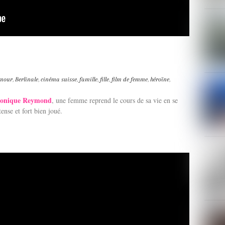
mour
,
Berlinale
,
cinéma suisse
,
famille
,
fille
,
film de femme
,
héroïne
,
ronique Reymond
, une femme reprend le cours de sa vie en se
ense et fort bien joué.