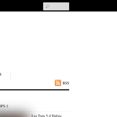
Search
M
RSS
OPS 5
Les Tops 5 d’Hafsia