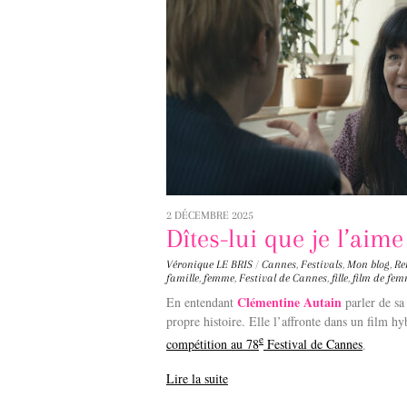
2 DÉCEMBRE 2025
Dîtes-lui que je l’aime
Véronique LE BRIS
/
Cannes
,
Festivals
,
Mon blog
,
Re
famille
,
femme
,
Festival de Cannes
,
fille
,
film de fe
Clémentine Autain
En entendant
parler de sa
propre histoire. Elle l’affronte dans un film h
e
compétition au 78
Festival de Cannes
.
Lire la suite