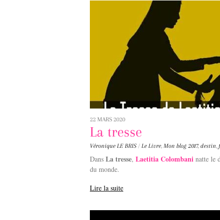
22 MARS 2020
La tresse
Véronique LE BRIS
/
Le Livre
,
Mon blog
2017
,
destin
,
La tresse
Laetitia Colombani
Dans
,
natte le 
du monde.
Lire la suite