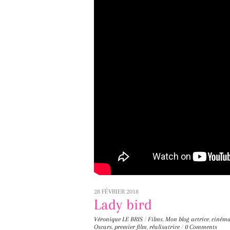
28 FÉVRIER 2018
Lady bird
Véronique LE BRIS
/
Films
,
Mon blog
actrice
,
cinéma
Oscars
,
premier film
,
réalisatrice
/
0 Comments