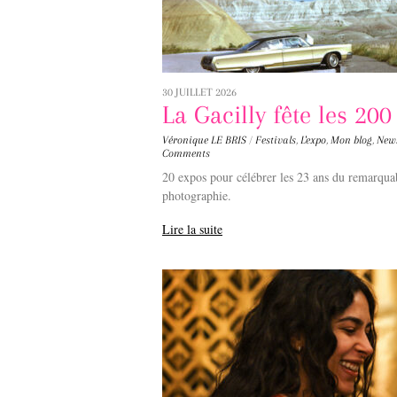
30 JUILLET 2026
La Gacilly fête les 20
Véronique LE BRIS
/
Festivals
,
L'expo
,
Mon blog
,
New
Comments
20 expos pour célébrer les 23 ans du remarqu
photographie.
Lire la suite