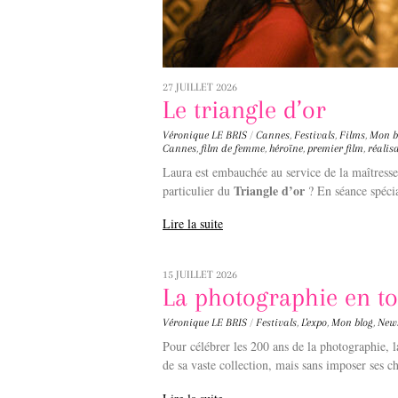
27 JUILLET 2026
Le triangle d’or
Véronique LE BRIS
/
Cannes
,
Festivals
,
Films
,
Mon b
Cannes
,
film de femme
,
héroïne
,
premier film
,
réalis
Laura est embauchée au service de la maîtresse 
Triangle d’or
particulier du
? En séance spéci
Lire la suite
15 JUILLET 2026
La photographie en to
Véronique LE BRIS
/
Festivals
,
L'expo
,
Mon blog
,
New
Pour célébrer les 200 ans de la photographie, 
de sa vaste collection, mais sans imposer ses c