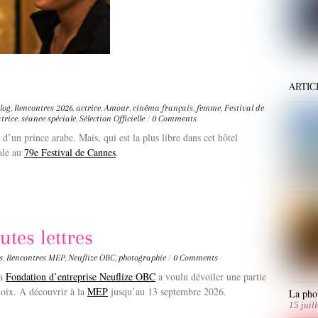
ARTIC
log
,
Rencontres
2026
,
actrice
,
Amour
,
cinéma français
,
femme
,
Festival de
atrice
,
séance spéciale
,
Sélection Officielle
/
0 Comments
d’un prince arabe. Mais, qui est la plus libre dans cet hôtel
ale au
79e Festival de Cannes
.
utes lettres
s
,
Rencontres
MEP
,
Neuflize OBC
,
photographie
/
0 Comments
la
Fondation d’entreprise Neuflize OBC
a voulu dévoiler une partie
hoix. A découvrir à la
MEP
jusqu’au 13 septembre 2026.
La phot
15 juil