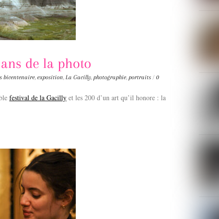
0 ans de la photo
s
bicentenaire
,
exposition
,
La Gacilly
,
photographie
,
portraits
/
0
able
festival de la Gacilly
et les 200 d’un art qu’il honore : la