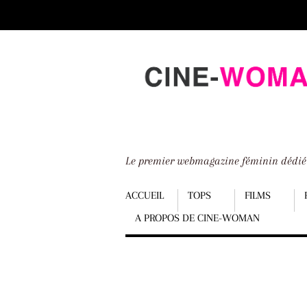
Scroll
down
to
content
Le premier webmagazine féminin dédi
Menu
ACCUEIL
TOPS
FILMS
A PROPOS DE CINE-WOMAN
Scroll
down
to
content