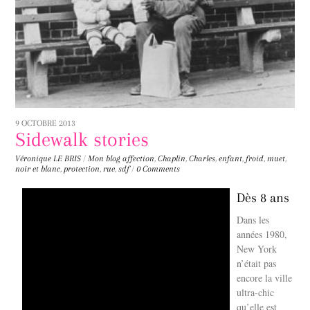
9 OCTOBRE 2013
Sidewalk stories
Véronique LE BRIS
/
Mon blog
affection
,
Chaplin
,
Charles
,
enfant
,
froid
,
muet
,
noir et blanc
,
protection
,
rue
,
sdf
/
0 Comments
Dès 8 ans
Dans les
années 1980,
New York
n’était pas
encore la ville
ultra-chic
qu’elle est