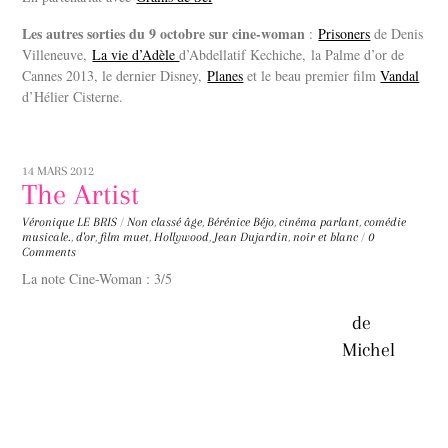
Les autres sorties du 9 octobre sur cine-woman
:
Prisoners
de Denis
Villeneuve,
La vie d’Adèle
d’Abdellatif Kechiche, la Palme d’or de
Cannes 2013, le dernier Disney,
Planes
et le beau premier film
Vandal
d’Hélier Cisterne.
14 MARS 2012
The Artist
Véronique LE BRIS
/
Non classé
âge
,
Bérénice Béjo
,
cinéma parlant
,
comédie
musicale.
,
d'or
,
film muet
,
Hollywood
,
Jean Dujardin
,
noir et blanc
/
0
Comments
La note Cine-Woman : 3/5
de
Michel