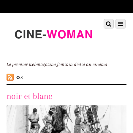
Scroll
down
to
Scroll
Menu
content
down
to
content
Le premier webmagazine féminin dédié au cinéma
RSS
noir et blanc