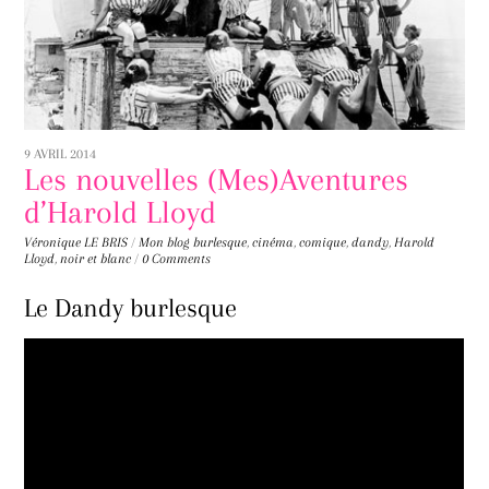
9 AVRIL 2014
Les nouvelles (Mes)Aventures
d’Harold Lloyd
Véronique LE BRIS
/
Mon blog
burlesque
,
cinéma
,
comique
,
dandy
,
Harold
Lloyd
,
noir et blanc
/
0 Comments
Le Dandy burlesque