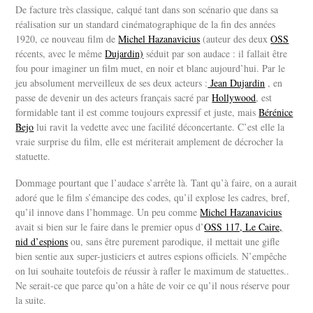
De facture très classique, calqué tant dans son scénario que dans sa
réalisation sur un standard cinématographique de la fin des années
1920, ce nouveau film de
Michel Hazanavicius
(auteur des deux
OSS
récents, avec le même
Dujardin)
séduit par son audace : il fallait être
fou pour imaginer un film muet, en noir et blanc aujourd’hui. Par le
jeu absolument merveilleux de ses deux acteurs :
Jean Dujardin
, en
passe de devenir un des acteurs français sacré par
Hollywood
, est
formidable tant il est comme toujours expressif et juste, mais
Bérénice
Bejo
lui ravit la vedette avec une facilité déconcertante. C’est elle la
vraie surprise du film, elle est mériterait amplement de décrocher la
statuette.
Dommage pourtant que l’audace s’arrête là. Tant qu’à faire, on a aurait
adoré que le film s’émancipe des codes, qu’il explose les cadres, bref,
qu’il innove dans l’hommage. Un peu comme
Michel Hazanavicius
avait si bien sur le faire dans le premier opus d’
OSS 117, Le Caire,
nid d’espions
ou, sans être purement parodique, il mettait une gifle
bien sentie aux super-justiciers et autres espions officiels. N’empêche
on lui souhaite toutefois de réussir à rafler le maximum de statuettes..
Ne serait-ce que parce qu’on a hâte de voir ce qu’il nous réserve pour
la suite.