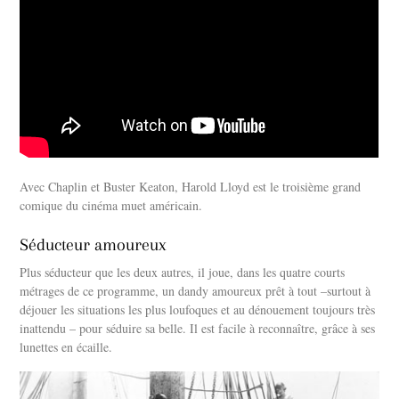
Avec Chaplin et Buster Keaton, Harold Lloyd est le troisième grand
comique du cinéma muet américain.
Séducteur amoureux
Plus séducteur que les deux autres, il joue, dans les quatre courts
métrages de ce programme, un dandy amoureux prêt à tout –surtout à
déjouer les situations les plus loufoques et au dénouement toujours très
inattendu – pour séduire sa belle. Il est facile à reconnaître, grâce à ses
lunettes en écaille.