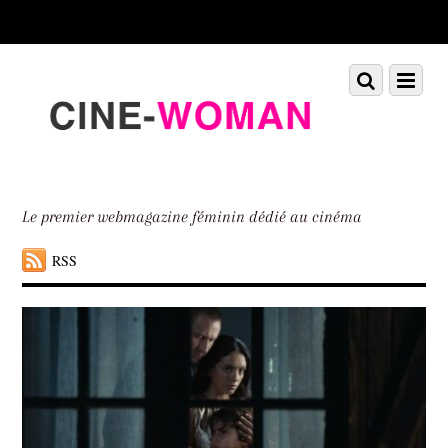
Scroll
down
to
Scroll
Menu
content
down
to
content
Le premier webmagazine féminin dédié au cinéma
RSS