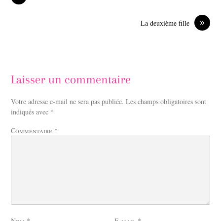
k
n
»
La deuxième fille
Laisser un commentaire
Votre adresse e-mail ne sera pas publiée.
Les champs obligatoires sont
indiqués avec
*
Commentaire
*
Nom
*
E-mail
*