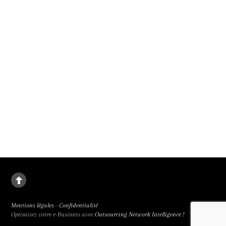
9 septembre 2026.
La deuxième fille
Le destin de Juanjuan, petite fille rebelle, dans la Chine de l’enfant unique. La
deuxième fille signée Zou Jing, révélé à la 65e Semaine de la Critique et primée
trois fois, est de facture classique et bouleversant.
Mentions légales
-
Confidentialité
Optimisez votre e-Business avec
Outsourcing Network Intelligence !