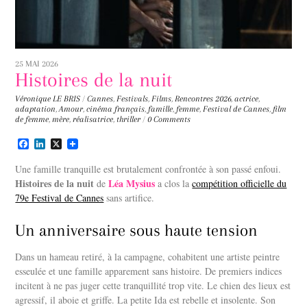
25 MAI 2026
Histoires de la nuit
Véronique LE BRIS
/
Cannes
,
Festivals
,
Films
,
Rencontres
2026
,
actrice
,
adaptation
,
Amour
,
cinéma français
,
famille
,
femme
,
Festival de Cannes
,
film
de femme
,
mère
,
réalisatrice
,
thriller
/
0 Comments
F
L
X
a
i
c
n
Une famille tranquille est brutalement confrontée à son passé enfoui.
e
k
Histoires de la nuit
Léa Mysius
de
a clos la
compétition officielle du
b
e
79e Festival de Cannes
o
d
sans artifice.
o
I
k
n
Un anniversaire sous haute tension
Dans un hameau retiré, à la campagne, cohabitent une artiste peintre
esseulée et une famille apparement sans histoire. De premiers indices
incitent à ne pas juger cette tranquillité trop vite. Le chien des lieux est
agressif, il aboie et griffe. La petite Ida est rebelle et insolente. Son