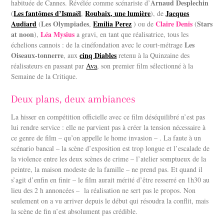
Arnaud Desplechin
habituée de Cannes. Révélée comme scénariste d’
Les fantômes d’Ismaël
Roubaix, une lumière
Jacques
(
,
), de
Audiard
Les Olympiades
Emilia Perez
Claire Denis
Stars
(
,
) ou de
(
at noon
Léa Mysius
),
a gravi, en tant que réalisatrice, tous les
Les
échelions cannois : de la cinéfondation avec le court-métrage
Oiseaux-tonnerre
cinq Diables
, aux
retenu à la Quinzaine des
réalisateurs en passant par
Ava
, son premier film sélectionné à la
Semaine de la Critique.
Deux plans, deux ambiances
La hisser en compétition officielle avec ce film déséquilibré n’est pas
lui rendre service : elle ne parvient pas à créer la tension nécessaire à
ce genre de film – qu’on appelle le home invasion – . La faute à un
scénario bancal – la scène d’exposition est trop longue et l’escalade de
la violence entre les deux scènes de crime – l’atelier somptueux de la
peintre, la maison modeste de la famille – ne prend pas. Et quand il
s’agit d’enfin en finir – le film aurait mérité d’être resserré en 1h30 au
lieu des 2 h annoncées –
la réalisation ne sert pas le propos. Non
seulement on a vu arriver depuis le début qui résoudra la conflit, mais
la scène de fin n’est absolument pas crédible.