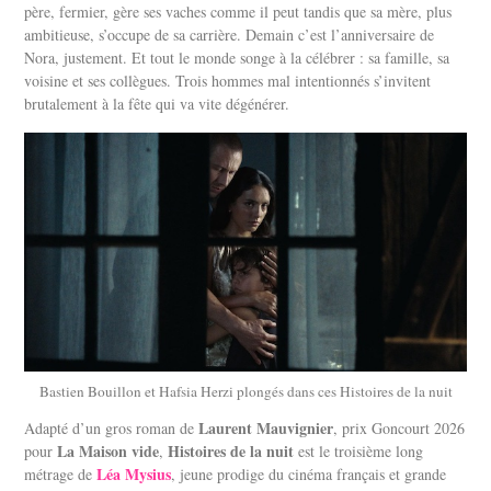
père, fermier, gère ses vaches comme il peut tandis que sa mère, plus
ambitieuse, s’occupe de sa carrière. Demain c’est l’anniversaire de
Nora, justement. Et tout le monde songe à la célébrer : sa famille, sa
voisine et ses collègues. Trois hommes mal intentionnés s’invitent
brutalement à la fête qui va vite dégénérer.
Bastien Bouillon et Hafsia Herzi plongés dans ces Histoires de la nuit
Laurent Mauvignier
Adapté d’un gros roman de
, prix Goncourt 2026
La Maison vide
Histoires de la nuit
pour
,
est le troisième long
Léa Mysius
métrage de
, jeune prodige du cinéma français et grande