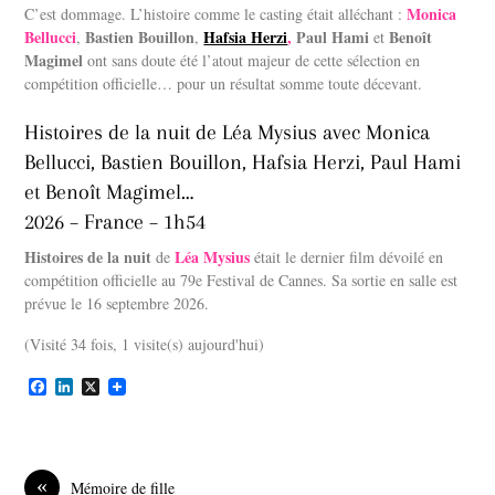
Monica
C’est dommage. L’histoire comme le casting était alléchant :
Bellucci
Bastien Bouillon
Hafsia Herzi
,
Paul Hami
Benoît
,
,
et
Magimel
ont sans doute été l’atout majeur de cette sélection en
compétition officielle… pour un résultat somme toute décevant.
Histoires de la nuit de Léa Mysius avec Monica
Bellucci, Bastien Bouillon, Hafsia Herzi, Paul Hami
et Benoît Magimel…
2026 – France – 1h54
Histoires de la nuit
Léa Mysius
de
était le dernier film dévoilé en
compétition officielle au 79e Festival de Cannes. Sa sortie en salle est
prévue le 16 septembre 2026.
(Visité 34 fois, 1 visite(s) aujourd'hui)
F
L
X
a
i
c
n
e
k
b
e
o
d
«
Mémoire de fille
o
I