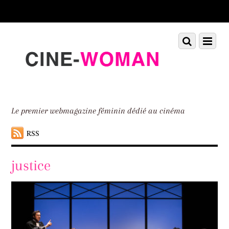
Scroll
down
to
Scroll
Menu
content
down
to
content
Le premier webmagazine féminin dédié au cinéma
RSS
justice