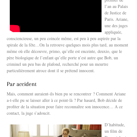
l’an au Palais
de Justice de
Paris. Ariane,
une des juges
appliquée,
consciencieuse, un peu coincée même, est peu à peu aspirée par la
spirale de la fête…
On la retrouve quelques mois plus tard, au moment
même où elle découvre, primo, qu’elle est enceinte, deuxio, que le
père biologique de l’enfant qu’elle porte n’est autre que Bob, un
criminel un peu bas de plafond, recherché pour un meurtre
particulièrement atroce dont il se prétend innocent.
Par accident
Mais, comment auraient-ils bien pu se rencontrer ? Comment Ariane
a-t-elle pu se laisser aller à ce point-là ? Par hasard, Bob décide de
profiter de la situation pour faire reconnaître son innocence… A ce
contact, la juge s’adoucit.
D’habitude,
un film de