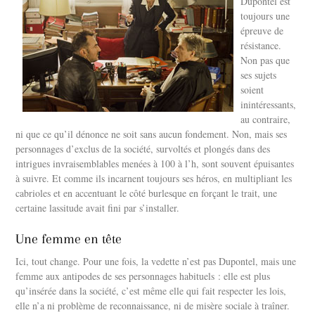
Dupontel est
toujours une
épreuve de
résistance.
Non pas que
ses sujets
soient
inintéressants,
au contraire,
ni que ce qu’il dénonce ne soit sans aucun fondement. Non, mais ses
personnages d’exclus de la société, survoltés et plongés dans des
intrigues invraisemblables menées à 100 à l’h, sont souvent épuisantes
à suivre. Et comme ils incarnent toujours ses héros, en multipliant les
cabrioles et en accentuant le côté burlesque en forçant le trait, une
certaine lassitude avait fini par s’installer.
Une femme en tête
Ici, tout change. Pour une fois, la vedette n’est pas Dupontel, mais une
femme aux antipodes de ses personnages habituels : elle est plus
qu’insérée dans la société, c’est même elle qui fait respecter les lois,
elle n’a ni problème de reconnaissance, ni de misère sociale à traîner.