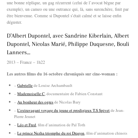
une bonne réplique, un gag récurrent (celui de l’avocat bègue par
exemple), un cameo ou une outrance qui, là, sans surenchère, finit par
être bienvenue. Comme si Dupontel s’était calmé et se laisse enfin
déguster.
D’Albert Dupontel, avec Sandrine Kiberlain, Albert
Dupontel, Nicolas Marié, Philippe Duquesne, Bouli
Lanners…
2013 – France – 1h22
Les autres films du 16 octobre chroniqués sur cine-woman :
–
Gabrielle
de Louise Archambault
–
Mademoiselle C
, documentaire de Fabien Constant
–
Au bonheur des ogres
de Nicolas Bary
–
L’extravagant voyage du jeune et prodigieux T.S Spivet
de Jean-
Pierre Jeunet
–
Léo et Fred
, film d’animation de Pal Toth
–
Le prince Nezha triomphe du roi Dragon
, film d’animation chinois