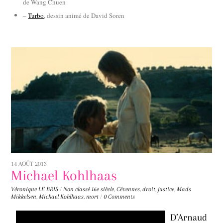
de Wang Chuen
–
Turbo
, dessin animé de David Soren
14 AOÛT 2013
Michael Kohlhaas
Véronique LE BRIS
/
Non classé
16e siècle
,
Cévennes
,
droit
,
justice
,
Mads
Mikkelsen
,
Michael Kohlhaas
,
mort
/
0 Comments
D’Arnaud