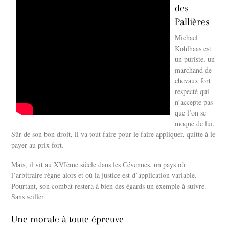
des
Pallières
Michael
Kohlhaas est
un puriste, un
marchand de
chevaux fort
respecté qui
n’accepte pas
que l’on se
moque de lui.
Sûr de son bon droit, il va tout faire pour le faire appliquer, quitte à le
payer au prix fort.
Mais, il vit au XVIème siècle dans les Cévennes, un pays où
l’arbitraire règne alors et où la justice est d’application variable.
Pourtant, son combat restera à bien des égards un exemple à suivre.
Sans sciller.
Une morale à toute épreuve