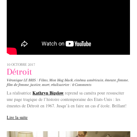
10 OCTOBRE 2017
Détroit
Véronique LE BRIS
/
Films
,
Mon blog
black
,
cinéma américain
,
émeute
,
femme
,
film de femme
,
justice
,
mort
,
réalisatrice
/
0 Comments
Kathryn Bigelow
La réalisatrice
reprend sa caméra pour ressusciter
une page tragique de l’histoire contemporaine des Etats-Unis : les
émeutes de Détroit en 1967. Jusqu’à en faire un cas d’école. Brillant!
Lire la suite