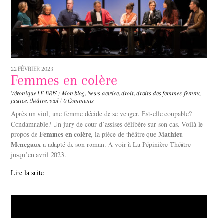
22 FÉVRIER 2023
Femmes en colère
Véronique LE BRIS
/
Mon blog
,
News
actrice
,
droit
,
droits des femmes
,
femme
,
justice
,
théâtre
,
viol
/
0 Comments
Après un viol, une femme décide de se venger. Est-elle coupable?
Condamnable? Un jury de cour d’assises délibère sur son cas. Voilà le
Femmes en colère
Mathieu
propos de
, la pièce de théâtre que
Menegaux
a adapté de son roman. A voir à La Pépinière Théâtre
jusqu’en avril 2023.
Lire la suite