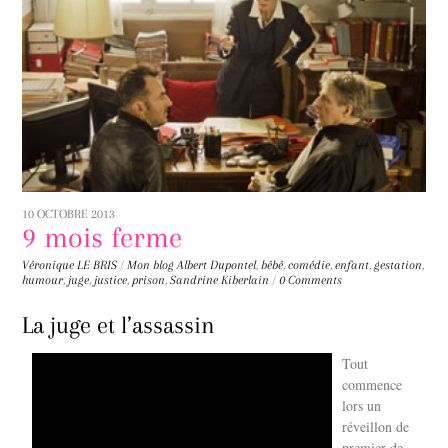
10 OCTOBRE 2013
9 mois ferme
Véronique LE BRIS
/
Mon blog
Albert Dupontel
,
bébé
,
comédie
,
enfant
,
gestation
,
humour
,
juge
,
justice
,
prison
,
Sandrine Kiberlain
/
0 Comments
La juge et l’assassin
Tout
commence
lors un
réveillon de
premier de