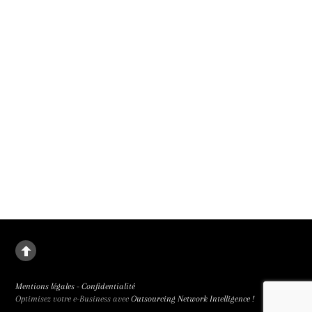
9 septembre 2026.
La deuxième fille
Le destin de Juanjuan, petite fille rebelle, dans la Chine de l’enfant unique. La
deuxième fille signée Zou Jing, révélé à la 65e Semaine de la Critique et primée
trois fois, est de facture classique et bouleversant.
Mentions légales
-
Confidentialité
Optimisez votre e-Business avec
Outsourcing Network Intelligence !