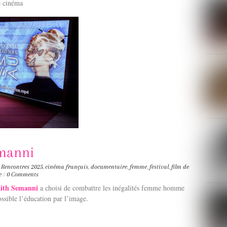
e cinéma
emanni
,
Rencontres
2025
,
cinéma français
,
documentaire
,
femme
,
festival
,
film de
e
/
0 Comments
ith Semanni
a choisi de combattre les inégalités femme homme
ossible l’éducation par l’image.