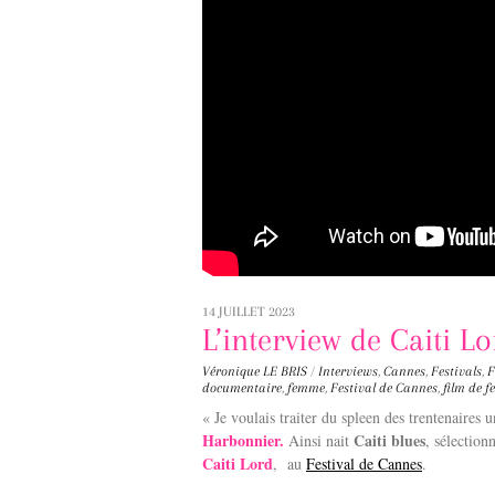
14 JUILLET 2023
L’interview de Caiti L
Véronique LE BRIS
/
Interviews
,
Cannes
,
Festivals
,
F
documentaire
,
femme
,
Festival de Cannes
,
film de 
« Je voulais traiter du spleen des trentenaires 
Harbonnier.
Caiti blues
Ainsi nait
, sélection
Caiti Lord
, au
Festival de Cannes
.