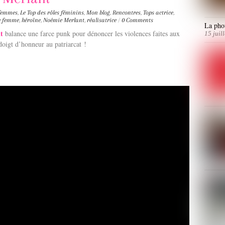
 femmes
,
Le Top des rôles féminins
,
Mon blog
,
Rencontres
,
Tops
actrice
,
e femme
,
héroïne
,
Noémie Merlant
,
réalisatrice
/
0 Comments
La phot
t
balance une farce punk pour dénoncer les violences faites aux
15 juil
oigt d’honneur au patriarcat !