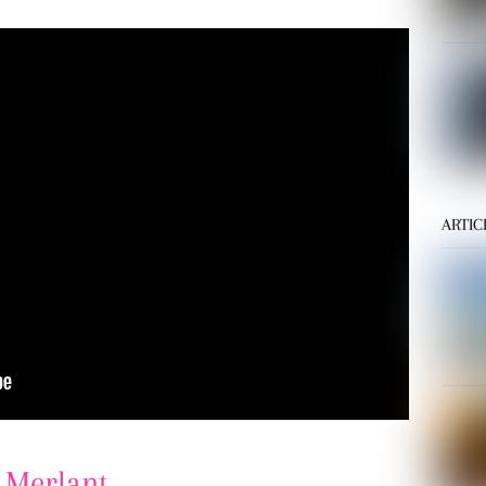
ARTIC
 Merlant