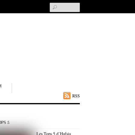
Search
M
RSS
OPS 5
Les Tops 5 d’Hafsia