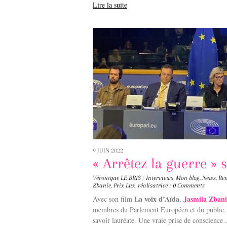
Lire la suite
9 JUIN 2022
« Arrêtez la guerre » 
Véronique LE BRIS
/
Interviews
,
Mon blog
,
News
,
Ren
Zbanic
,
Prix Lux
,
réalisatrice
/
0 Comments
La voix d’Aïda
Jasmila Zbani
Avec son film
,
membres du Parlement Européen et du public. El
savoir lauréate. Une vraie prise de conscienc