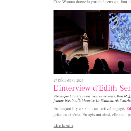
Cine-Woman donne la parole à ceux qui font l
27 DÉCEMBRE 2025
L’interview d’Edith S
Véronique LE BRIS
/
Festivals
,
Interviews
,
Mon blog
femme
,
héroïne
,
Île Maurice
,
La Réunion
,
réalisatric
Ed
En lançant il y a six ans un festival engagé,
grâce au cinéma. En agissant ainsi, elle rend p
Lire la suite