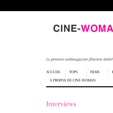
Scroll
down
to
content
Le premier webmagazine féminin dédi
Menu
ACCUEIL
TOPS
FILMS
A PROPOS DE CINE-WOMAN
Scroll
down
to
Interviews
content