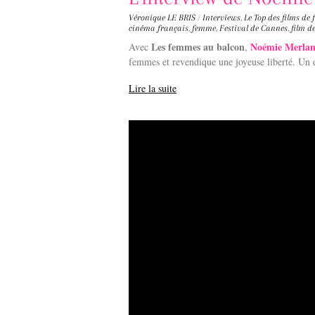
Véronique LE BRIS
/
Interviews
,
Le Top des films de
cinéma français
,
femme
,
Festival de Cannes
,
film d
Les femmes au balcon
Noémie Merlan
Avec
,
femmes et revendique une joyeuse liberté. Un d
Lire la suite