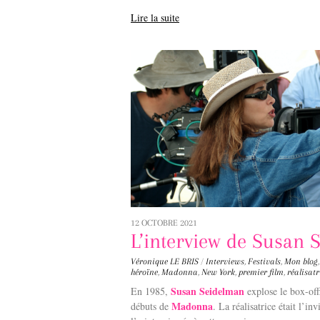
Lire la suite
12 OCTOBRE 2021
L’interview de Susan 
Véronique LE BRIS
/
Interviews
,
Festivals
,
Mon blog
héroïne
,
Madonna
,
New York
,
premier film
,
réalisatr
Susan Seidelman
En 1985,
explose le box-of
Madonna
débuts de
. La réalisatrice était l’i