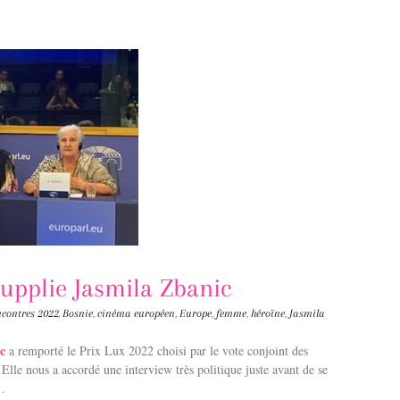
supplie Jasmila Zbanic
contres
2022
,
Bosnie
,
cinéma européen
,
Europe
,
femme
,
héroïne
,
Jasmila
c
a remporté le Prix Lux 2022 choisi par le vote conjoint des
le nous a accordé une interview très politique juste avant de se
e…