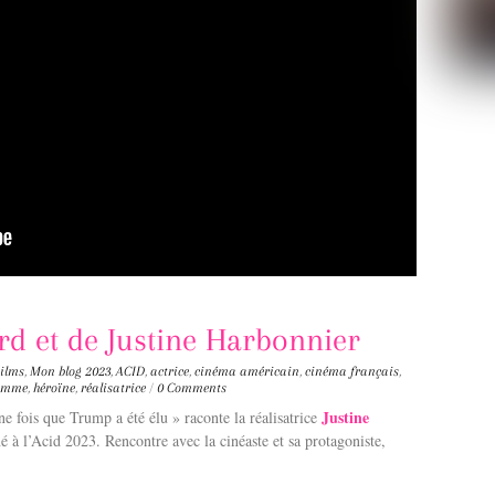
ord et de Justine Harbonnier
ilms
,
Mon blog
2023
,
ACID
,
actrice
,
cinéma américain
,
cinéma français
,
femme
,
héroïne
,
réalisatrice
/
0 Comments
Justine
une fois que Trump a été élu » raconte la réalisatrice
né à l’Acid 2023. Rencontre avec la cinéaste et sa protagoniste,