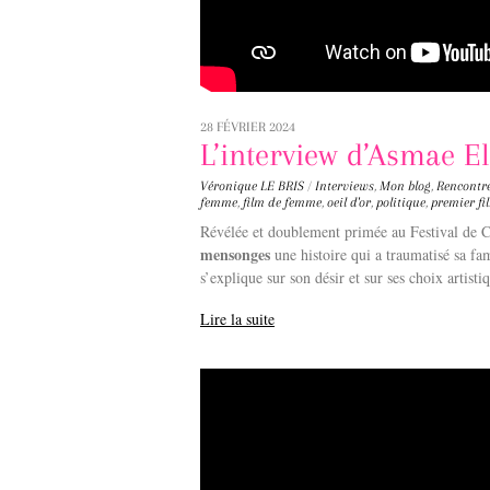
28 FÉVRIER 2024
L’interview d’Asmae E
Véronique LE BRIS
/
Interviews
,
Mon blog
,
Rencontr
femme
,
film de femme
,
oeil d'or
,
politique
,
premier fi
Révélée et doublement primée au Festival de 
mensonges
une histoire qui a traumatisé sa fa
s’explique sur son désir et sur ses choix artisti
Lire la suite