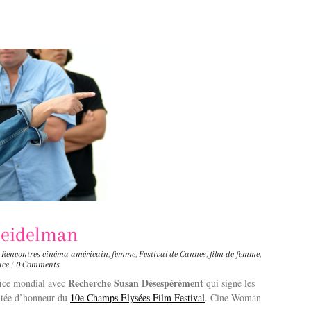
Seidelman
,
Rencontres
cinéma américain
,
femme
,
Festival de Cannes
,
film de femme
,
ice
/
0 Comments
Recherche Susan Désespérément
fice mondial avec
qui signe les
nvitée d’honneur du
10e Champs Elysées Film Festival
. Cine-Woman