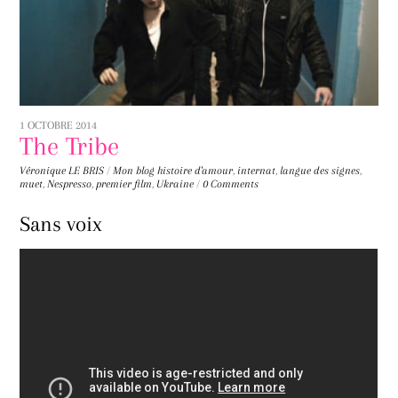
1 OCTOBRE 2014
The Tribe
Véronique LE BRIS
/
Mon blog
histoire d'amour
,
internat
,
langue des signes
,
muet
,
Nespresso
,
premier film
,
Ukraine
/
0 Comments
Sans voix