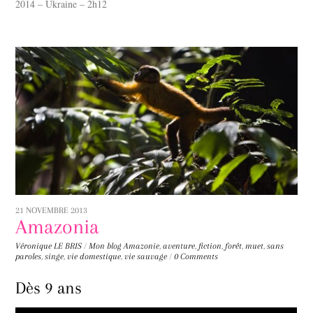
2014 – Ukraine – 2h12
21 NOVEMBRE 2013
Amazonia
Véronique LE BRIS
/
Mon blog
Amazonie
,
aventure
,
fiction
,
forêt
,
muet
,
sans
paroles
,
singe
,
vie domestique
,
vie sauvage
/
0 Comments
Dès 9 ans