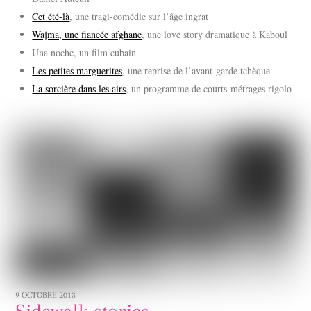
Cet été-là
, une tragi-comédie sur l’âge ingrat
Wajma, une fiancée afghane
, une love story dramatique à Kaboul
Una noche, un film cubain
Les petites marguerites
, une reprise de l’avant-garde tchèque
La sorcière dans les airs
, un programme de courts-métrages rigolo
9 OCTOBRE 2013