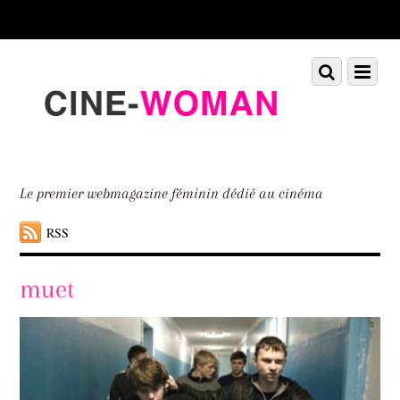
Scroll
down
to
Scroll
Menu
content
down
to
content
Le premier webmagazine féminin dédié au cinéma
RSS
muet