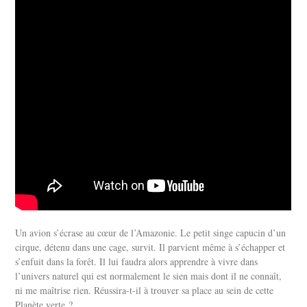
Un avion s’écrase au cœur de l’Amazonie. Le petit singe capucin d’un
cirque, détenu dans une cage, survit. Il parvient même à s’échapper et
s’enfuit dans la forêt. Il lui faudra alors apprendre à vivre dans
l’univers naturel qui est normalement le sien mais dont il ne connaît,
ni me maîtrise rien. Réussira-t-il à trouver sa place au sein de cette
Planète verte ?