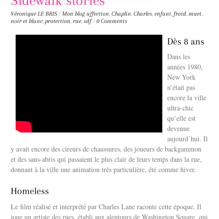
Sidewalk stories
Véronique LE BRIS
/
Mon blog
affection
,
Chaplin
,
Charles
,
enfant
,
froid
,
muet
,
noir et blanc
,
protection
,
rue
,
sdf
/
0 Comments
Dès 8 ans
Dans les
années 1980,
New York
n’était pas
encore la ville
ultra-chic
qu’elle est
devenue
aujourd’hui. Il
y avait encore des cireurs de chaussures, des joueurs de backgammon
et des sans-abris qui passaient le plus clair de leurs temps dans la rue,
donnant à la ville une animation très particulière, été comme hiver.
Homeless
Le film réalisé et interprété par Charles Lane raconte cette époque. Il
joue un artiste des rues, établi aux alentours de Washington Square, qui