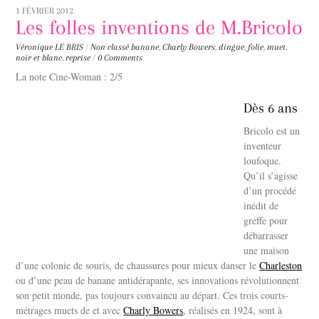
1 FÉVRIER 2012
Les folles inventions de M.Bricolo
Véronique LE BRIS
/
Non classé
banane
,
Charly Bowers
,
dingue
,
folie
,
muet
,
noir et blanc
,
reprise
/
0 Comments
La note Cine-Woman : 2/5
Dès 6 ans
Bricolo est un
inventeur
loufoque.
Qu’il s’agisse
d’un procédé
inédit de
greffe pour
débarrasser
une maison
d’une colonie de souris, de chaussures pour mieux danser le
Charleston
ou d’une peau de banane antidérapante, ses innovations révolutionnent
son petit monde, pas toujours convaincu au départ. Ces trois courts-
métrages muets de et avec
Charly Bowers
, réalisés en 1924, sont à