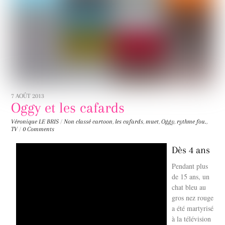
7 AOÛT 2013
Oggy et les cafards
Véronique LE BRIS
/
Non classé
cartoon
,
les cafards
,
muet
,
Oggy
,
rythme fou.
,
TV
/
0 Comments
Dès 4 ans
Pendant plus
de 15 ans, un
chat bleu au
gros nez rouge
a été martyrisé
à la télévision