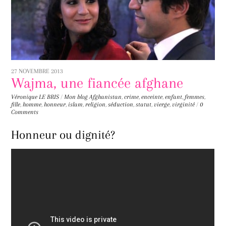
27 NOVEMBRE 2013
Wajma, une fiancée afghane
Véronique LE BRIS
/
Mon blog
Afghanistan
,
crime
,
enceinte
,
enfant
,
femmes
,
fille
,
homme
,
honneur
,
islam
,
religion
,
séduction
,
statut
,
vierge
,
virginité
/
0
Comments
Honneur ou dignité?