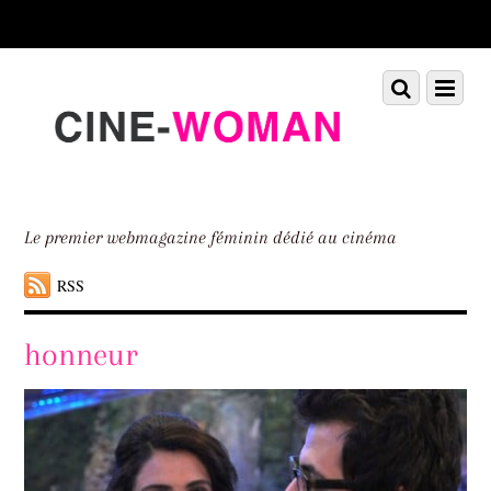
Scroll
down
to
Scroll
Menu
content
down
to
content
Le premier webmagazine féminin dédié au cinéma
RSS
honneur