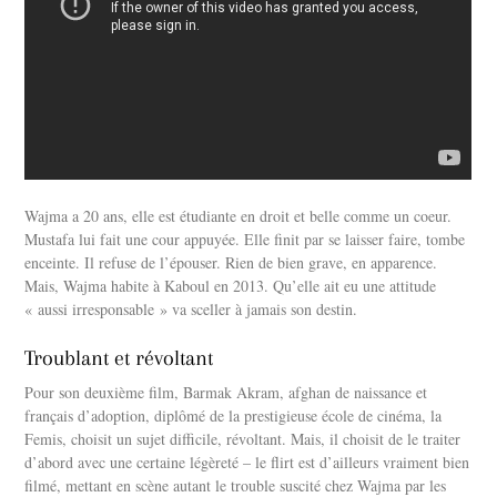
Wajma a 20 ans, elle est étudiante en droit et belle comme un coeur.
Mustafa lui fait une cour appuyée. Elle finit par se laisser faire, tombe
enceinte. Il refuse de l’épouser. Rien de bien grave, en apparence.
Mais, Wajma habite à Kaboul en 2013. Qu’elle ait eu une attitude
« aussi irresponsable » va sceller à jamais son destin.
Troublant et révoltant
Pour son deuxième film, Barmak Akram, afghan de naissance et
français d’adoption, diplômé de la prestigieuse école de cinéma, la
Femis, choisit un sujet difficile, révoltant. Mais, il choisit de le traiter
d’abord avec une certaine légèreté – le flirt est d’ailleurs vraiment bien
filmé, mettant en scène autant le trouble suscité chez Wajma par les