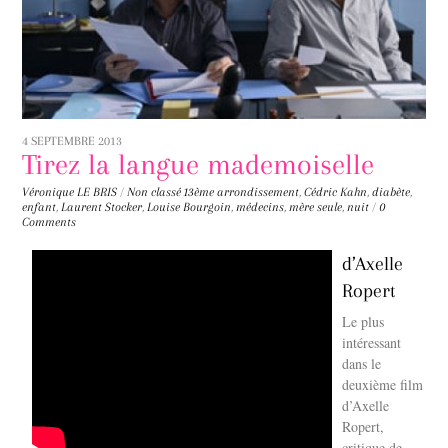
4 SEPTEMBRE 2013
Tirez la langue mademoiselle
Véronique LE BRIS
/
Non classé
13ème arrondissement
,
Cédric Kahn
,
diabète
,
enfant
,
Laurent Stocker
,
Louise Bourgoin
,
médecins
,
mère seule
,
nuit
/
0
Comments
d’Axelle
Ropert
Le plus
intéressant
dans le
deuxième film
d’Axelle
Ropert,
critique de