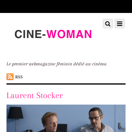
Scroll
down
to
Scroll
Menu
content
down
to
content
Le premier webmagazine féminin dédié au cinéma
RSS
Laurent Stocker