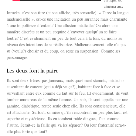
cinéma aux
Inrocks, c’est son titre (et son affiche, très sensuelle). « Tirez la langue
mademoiselle », est-ce une incitation un peu surannée mais charmante
à une impolitesse d’enfant? Une allusion médicale? Ou alors une
manière discrète et un peu coquine d’envoyer quelqu’un se faire
foutre? C’est évidemment un peu de tout cela à la fois, du moins au
niveau des intentions de sa réalisatrice. Malheureusement, elle n’a pas
su (voulu?) choisir et du coup, on reste en suspension. Comme ses
personnages.
Les deux font la paire
Ils sont deux frères, pas jumeaux, mais quasiment siamois, médecins
auscultant de concert (qui a déjà vu ça?), habitant face à face et se
surveillant entre eux comme du lait sur le feu. Et évidemment, ils vont
tomber amoureux de la même femme. Un soir, ils sont appelés par une
gamine, diabétique, restée seule chez elle. Ils sont consciencieux, elle
est attachante. Surtout, sa mère qu’ils rencontrent un peu plus tard, est
superbe et mystérieuse. Ils en tombent raide dingues, l’un comme
l’autre. Serait-ce la faille qui va les séparer? Ou leur fraternité sera-t-
elle plus forte que tout?