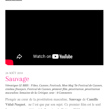
28 AOÛT 2018
Sauvage
Véronique LE BRIS
/
Films
,
Cannes
,
Festivals
,
Mon blog
71e Festival de Cannes
,
cinéma français
,
Festival de Cannes
,
premier film
,
prostitution
,
prostitution
masculine
,
Semaine de la Critique
,
sexe
/
0 Comments
Sauvage
Camille
Plongée au cœur de la prostitution masculine,
de
Vidal-Naquet
, ne l’est que par son sujet. Ce premier film est le seul