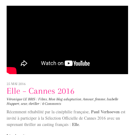
25 MAI 2016
Elle – Cannes 2016
Véronique LE BRIS
/
Films
,
Mon blog
adaptation
,
Amour
,
femme
,
Isabelle
Huppert
,
sexe
,
thriller
/
0 Comments
Paul Verhoeven
Récemment réhabilité par la cinéphilie française,
est
invité à participer à la Sélection Officielle de Cannes 2016 avec un
Elle
suprenant thriller au casting français :
.