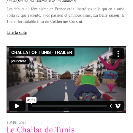
film de femme
,
réalisatrice
,
sexe
/
0 Comments
Les débuts du féminisme en France et la liberté sexuelle qui en a suivi,
La belle saison
voilà ce que raconte, avec passion et enthousiasme,
, le
Catherine Corsini
13e et formidable film de
.
Lire la suite
1 AVRIL 2015
Le Challat de Tunis