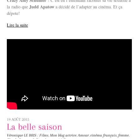
Crazy Amy Schumer
! C’est en l’entendant raconter sa vie sexuelle à
Judd Apatow
la radio que
a décidé de l’adapter au cinéma. Et ça
dépote!
Lire la suite
19 AOÛT 2015
La belle saison
Véronique LE BRIS
/
Films
,
Mon blog
actrice
,
Amour
,
cinéma français
,
femme
,