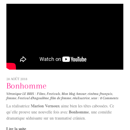
28 AOÛT 2018
Bonhomme
Véronique LE BRIS
/
Films
,
Festivals
,
Mon blog
Amour
,
cinéma français
,
femme
,
Festival d'Angoulême
,
film de femme
,
réalisatrice
,
sexe
/
0 Comments
Marion Vernoux
La réalisatrice
aime bien les têtes cabossées. Ce
Bonhomme
qu’elle prouve une nouvelle fois avec
, une comédie
dramatique séduisante sur un traumatisé crânien.
Lire la suite