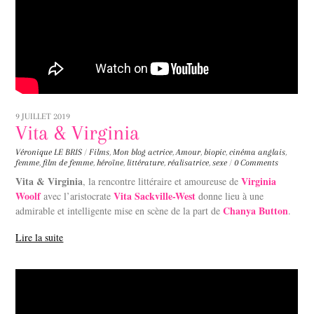
9 JUILLET 2019
Vita & Virginia
Véronique LE BRIS
/
Films
,
Mon blog
actrice
,
Amour
,
biopic
,
cinéma anglais
,
femme
,
film de femme
,
héroïne
,
littérature
,
réalisatrice
,
sexe
/
0 Comments
Vita & Virginia
Virginia
, la rencontre littéraire et amoureuse de
Woolf
Vita Sackville-West
avec l’aristocrate
donne lieu à une
Chanya Button
admirable et intelligente mise en scène de la part de
.
Lire la suite