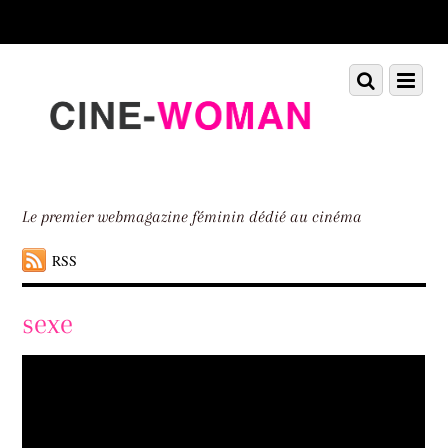
Scroll
down
to
Scroll
Menu
content
down
to
content
Le premier webmagazine féminin dédié au cinéma
RSS
sexe