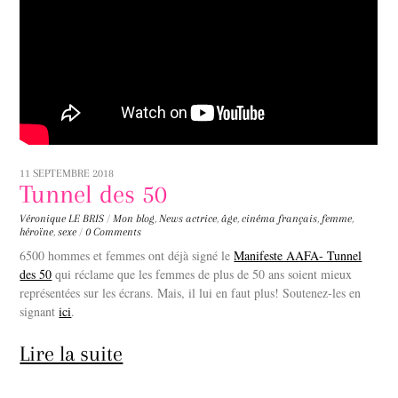
11 SEPTEMBRE 2018
Tunnel des 50
Véronique LE BRIS
/
Mon blog
,
News
actrice
,
âge
,
cinéma français
,
femme
,
héroïne
,
sexe
/
0 Comments
6500 hommes et femmes ont déjà signé le
Manifeste AAFA- Tunnel
des 50
qui réclame que les femmes de plus de 50 ans soient mieux
représentées sur les écrans. Mais, il lui en faut plus! Soutenez-les en
signant
ici
.
Lire la suite