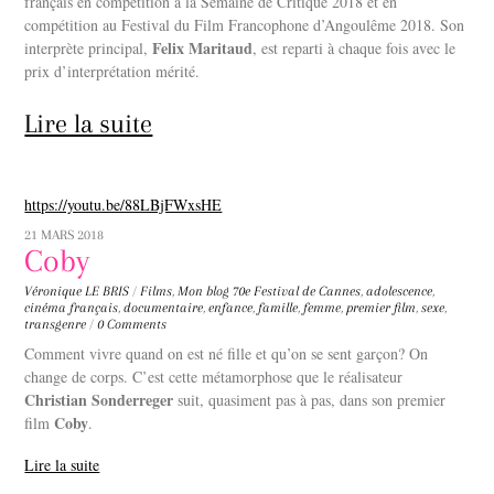
français en compétition à la Semaine de Critique 2018 et en
compétition au Festival du Film Francophone d’Angoulême 2018. Son
Felix Maritaud
interprète principal,
, est reparti à chaque fois avec le
prix d’interprétation mérité.
Lire la suite
https://youtu.be/88LBjFWxsHE
21 MARS 2018
Coby
Véronique LE BRIS
/
Films
,
Mon blog
70e Festival de Cannes
,
adolescence
,
cinéma français
,
documentaire
,
enfance
,
famille
,
femme
,
premier film
,
sexe
,
transgenre
/
0 Comments
Comment vivre quand on est né fille et qu’on se sent garçon? On
change de corps. C’est cette métamorphose que le réalisateur
Christian Sonderreger
suit, quasiment pas à pas, dans son premier
Coby
film
.
Lire la suite