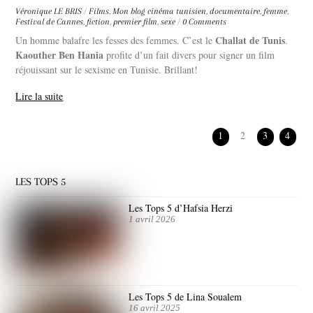
Véronique LE BRIS
/
Films
,
Mon blog
cinéma tunisien
,
documentaire
,
femme
,
Festival de Cannes
,
fiction
,
premier film
,
sexe
/
0 Comments
Challat de Tunis
Un homme balafre les fesses des femmes. C’est le
.
Kaouther Ben Hania
profite d’un fait divers pour signer un film
réjouissant sur le sexisme en Tunisie. Brillant!
Lire la suite
1
2
3
4
LES TOPS 5
Les Tops 5 d’Hafsia Herzi
1 avril 2026
Les Tops 5 de Lina Soualem
16 avril 2025