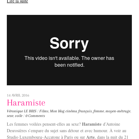
Lire la suite
14 AVRIL 2016
Haramiste
Véronique LE BRIS
/
Films
,
Mon blog
cinéma français
,
femme
,
moyen-métrage
,
sexe
,
voile
/
0 Comments
Haramiste
Les femmes voilées pensent-elles au sexe?
d’Antoine
Desrosières s’empare du sujet sans détour et avec humour. À voir au
Arte
Studio Luxembourg-Accatone à Paris ou sur
, dans la nuit du 21