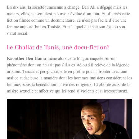
En dix ans, la société tunisienne a changé. Ben Ali a dégagé mais les
mœurs, elles, ne semblent pas avoir évolué d’un iota. Et, d’après cette
fiction filmée comme un documentaire, ce n’est pas facile d’être une
femme aujourd’hui en Tunisie. Et cela quel que soit son âge ou son
statut social.
Le Challat de Tunis, une docu-fiction?
Kaouther Ben Hania
mène alors cette longue enquête sur un
phénomène dont on ne sait pas s’il a existé ou s’il relève de la légende
urbaine. Tenace et perspicace, elle en profite pour affronter avec une
malice audacieuse la manière dont les hommes tunisiens considèrent les
femmes, sous la bénédiction hâtive des religieux. Et aborde aussi de la
misère sexuelle et affective qui les rend si violents et si irrespectueux.