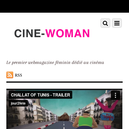
Scroll
down
to
Scroll
Menu
content
down
to
content
Le premier webmagazine féminin dédié au cinéma
RSS