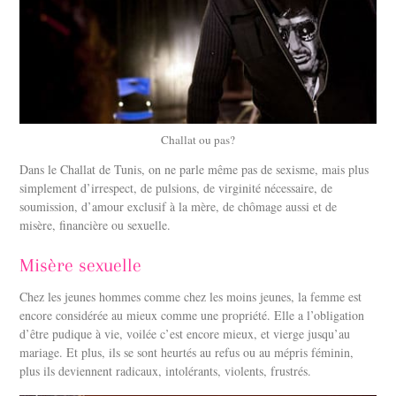
Challat ou pas?
Dans le Challat de Tunis, on ne parle même pas de sexisme, mais plus
simplement d’irrespect, de pulsions, de virginité nécessaire, de
soumission, d’amour exclusif à la mère, de chômage aussi et de
misère, financière ou sexuelle.
Misère sexuelle
Chez les jeunes hommes comme chez les moins jeunes, la femme est
encore considérée au mieux comme une propriété. Elle a l’obligation
d’être pudique à vie, voilée c’est encore mieux, et vierge jusqu’au
mariage. Et plus, ils se sont heurtés au refus ou au mépris féminin,
plus ils deviennent radicaux, intolérants, violents, frustrés.