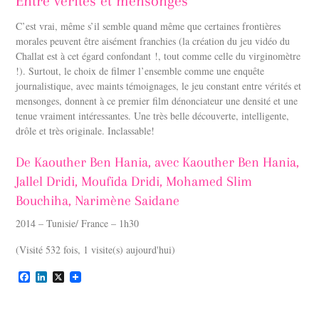
Entre vérités et mensonges
C’est vrai, même s’il semble quand même que certaines frontières
morales peuvent être aisément franchies (la création du jeu vidéo du
Challat est à cet égard confondant !, tout comme celle du virginomètre
!). Surtout, le choix de filmer l’ensemble comme une enquête
journalistique, avec maints témoignages, le jeu constant entre vérités et
mensonges, donnent à ce premier film dénonciateur une densité et une
tenue vraiment intéressantes. Une très belle découverte, intelligente,
drôle et très originale. Inclassable!
De Kaouther Ben Hania, avec Kaouther Ben Hania,
Jallel Dridi, Moufida Dridi, Mohamed Slim
Bouchiha, Narimène Saidane
2014 – Tunisie/ France – 1h30
(Visité 532 fois, 1 visite(s) aujourd'hui)
F
L
X
a
i
c
n
e
k