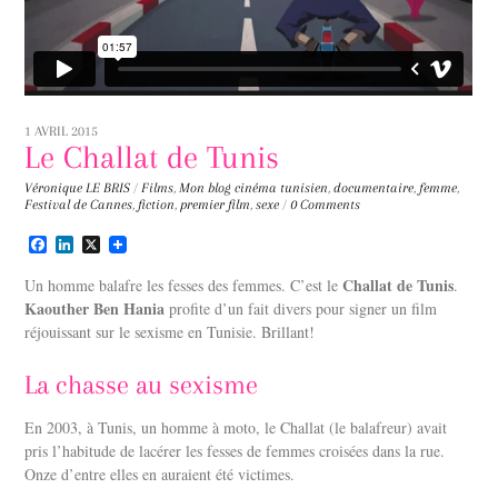
1 AVRIL 2015
Le Challat de Tunis
Véronique LE BRIS
/
Films
,
Mon blog
cinéma tunisien
,
documentaire
,
femme
,
Festival de Cannes
,
fiction
,
premier film
,
sexe
/
0 Comments
F
L
X
a
i
c
n
Challat de Tunis
Un homme balafre les fesses des femmes. C’est le
.
e
k
Kaouther Ben Hania
profite d’un fait divers pour signer un film
b
e
réjouissant sur le sexisme en Tunisie. Brillant!
o
d
o
I
k
n
La chasse au sexisme
En 2003, à Tunis, un homme à moto, le Challat (le balafreur) avait
pris l’habitude de lacérer les fesses de femmes croisées dans la rue.
Onze d’entre elles en auraient été victimes.