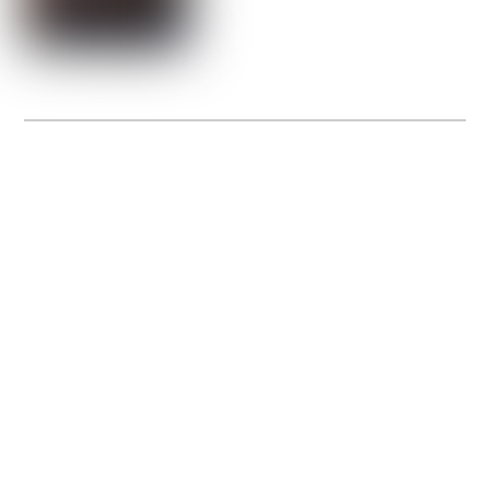
La Gacilly fête les 200 ans de la photo
20 expos pour célébrer les 23 ans du remarquable festival de la Gacilly et les 200
d’un art qu’il honore : la photographie.