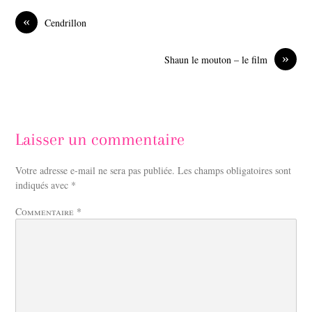
b
e
o
d
«
Cendrillon
o
I
k
n
»
Shaun le mouton – le film
Laisser un commentaire
Votre adresse e-mail ne sera pas publiée.
Les champs obligatoires sont
indiqués avec
*
Commentaire
*