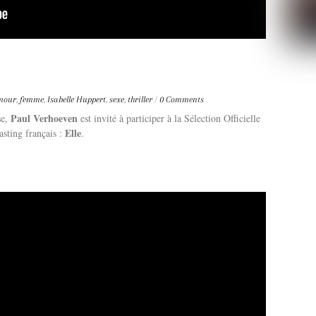
mour
,
femme
,
Isabelle Huppert
,
sexe
,
thriller
/
0 Comments
Paul Verhoeven
se,
est invité à participer à la Sélection Officielle
Elle
asting français :
.