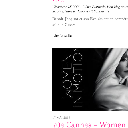
Véronique LE BRIS
/
Films
,
Festivals
,
Mon blog
actri
héroïne
,
Isabelle Huppert
/
2 Comments
Benoît Jacquot
Eva
et son
étaient en compétit
salle le 7 mars.
Lire la suite
17 MAI 2017
70e Cannes – Women 