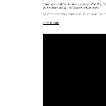
Véronique LE BRIS
/
Cannes
,
Festivals
,
Mon blog
,
Re
partenariat Kering
,
réalisatrice
/
0 Comments
Quelles seront les femmes mises en avant par
Lire la suite