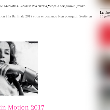
ce
,
adaptation
,
Berlinale 2018
,
cinéma français
,
Compétition
,
femme
,
La phot
ion à la Berlinale 2018 et on se demande bien pourquoi. Sortie en
15 juil
in Motion 2017