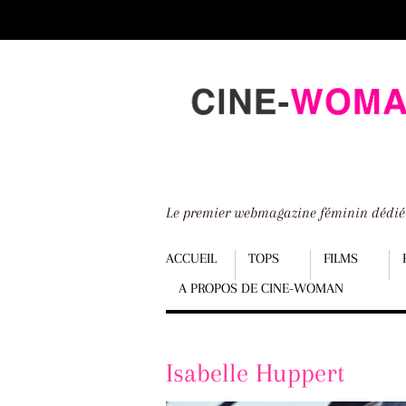
Scroll
down
to
content
Le premier webmagazine féminin dédi
Menu
ACCUEIL
TOPS
FILMS
A PROPOS DE CINE-WOMAN
Scroll
down
to
Isabelle Huppert
content