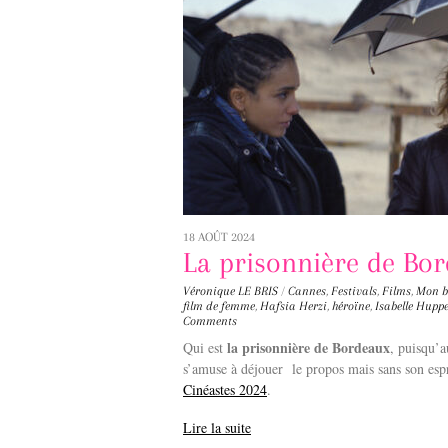
18 AOÛT 2024
La prisonnière de Bo
Véronique LE BRIS
/
Cannes
,
Festivals
,
Films
,
Mon b
film de femme
,
Hafsia Herzi
,
héroïne
,
Isabelle Huppe
Comments
la prisonnière de Bordeaux
Qui est
, puisqu’a
s’amuse à déjouer le propos mais sans son espri
Cinéastes 2024
.
Lire la suite