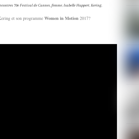
ncontres
70e Festival de Cannes
,
femme
,
Isabelle Huppert
,
Kering
,
Women in Motion
 Kering et son programme
2017?