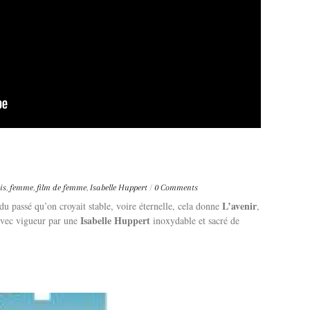
is
,
femme
,
film de femme
,
Isabelle Huppert
/
0 Comments
L’avenir
du passé qu’on croyait stable, voire éternelle, cela donne
,
Isabelle Huppert
avec vigueur par une
inoxydable et sacré de