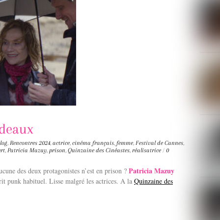
rdeaux
log
,
Rencontres
2024
,
actrice
,
cinéma français
,
femme
,
Festival de Cannes
,
rt
,
Patricia Mazuy
,
prison
,
Quinzaine des Cinéastes
,
réalisatrice
/
0
Patricia Mazuy
ucune des deux protagonistes n’est en prison ?
t punk habituel. Lisse malgré les actrices.
A la
Quinzaine des