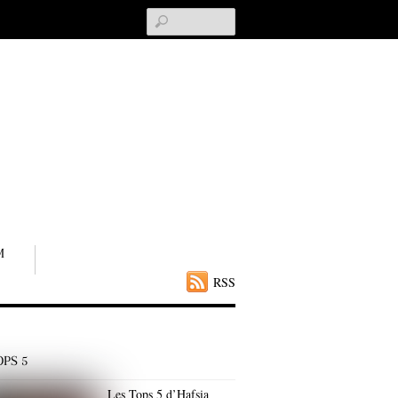
Search
M
RSS
OPS 5
Les Tops 5 d’Hafsia