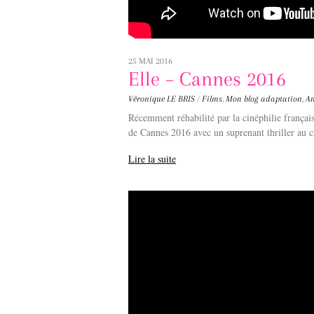
25 MAI 2016
Elle – Cannes 2016
Véronique LE BRIS
/
Films
,
Mon blog
adaptation
,
A
Récemment réhabilité par la cinéphilie françai
de Cannes 2016 avec un suprenant thriller au c
Lire la suite