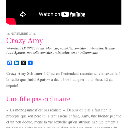
18 NOVEMBRE 2015
Crazy Amy
Véronique LE BRIS
/
Films
,
Mon blog
comédie
,
comédie américaine
,
femme
,
Judd Apatow
,
nouvelle comédie américaine
,
sexe
/
0 Comments
F
L
X
a
i
c
n
Crazy Amy Schumer
! C’est en l’entendant raconter sa vie sexuelle à
e
k
Judd Apatow
la radio que
a décidé de l’adapter au cinéma. Et ça
b
e
dépote!
o
d
o
I
k
n
Une fille pas ordinaire
« La monogamie n’est pas réaliste ». Depuis qu’elle a fait sien le
précepte que son père lui a tant asséné enfant, Amy, une blonde pêchue
et un peu dodue, mène la vie sexuelle qu’on attribue habituellement à
un homme : elle passe d’un coup d’un soir à un autre, consomme du