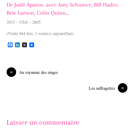
De Judd Apatow, avec Amy Schumer, Bill Hader,
Brie Larson, Colin Quinn…
2015 – USA – 2h05
(Visité 464 fois, 1 visite(s) aujourd'hui)
F
L
X
a
i
c
n
e
k
b
e
o
d
«
Au royaume des singes
o
I
k
n
»
Les suffragettes
Laisser un commentaire