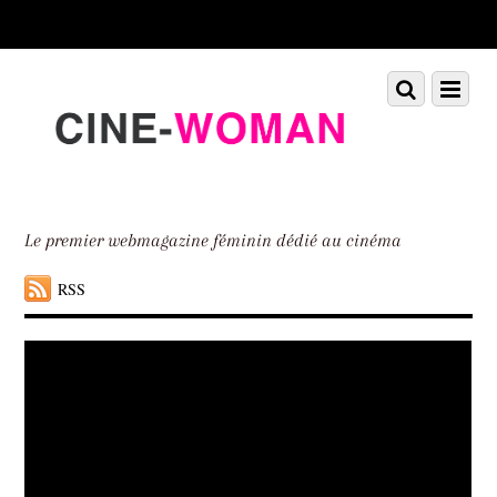
Scroll
down
to
Scroll
Menu
content
down
to
content
Le premier webmagazine féminin dédié au cinéma
RSS