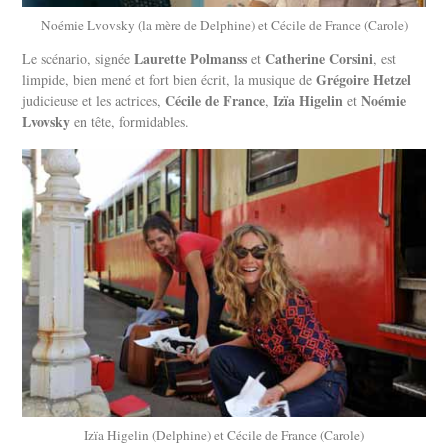
Noémie Lvovsky (la mère de Delphine) et Cécile de France (Carole)
Laurette Polmanss
Catherine Corsini
Le scénario, signée
et
, est
Grégoire Hetzel
limpide, bien mené et fort bien écrit, la musique de
Cécile de France
Izïa Higelin
Noémie
judicieuse et les actrices,
,
et
Lvovsky
en tête, formidables.
Izïa Higelin (Delphine) et Cécile de France (Carole)