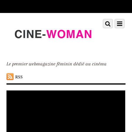
Scroll
down
to
Scroll
Menu
content
down
to
content
Le premier webmagazine féminin dédié au cinéma
RSS