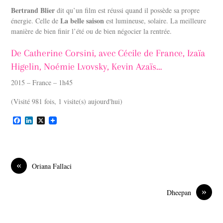
Bertrand Blier
dit qu’un film est réussi quand il possède sa propre
La belle saison
énergie. Celle de
est lumineuse, solaire. La meilleure
manière de bien finir l’été ou de bien négocier la rentrée.
De Catherine Corsini, avec Cécile de France, Izaïa
Higelin, Noémie Lvovsky, Kevin Azaïs…
2015 – France – 1h45
(Visité 981 fois, 1 visite(s) aujourd'hui)
F
L
X
a
i
c
n
e
k
b
e
o
d
«
Oriana Fallaci
o
I
k
n
»
Dheepan