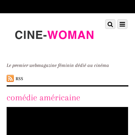
Scroll
down
to
Scroll
Menu
content
down
to
content
Le premier webmagazine féminin dédié au cinéma
RSS
comédie américaine