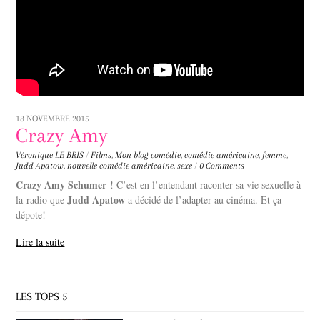
18 NOVEMBRE 2015
Crazy Amy
Véronique LE BRIS
/
Films
,
Mon blog
comédie
,
comédie américaine
,
femme
,
Judd Apatow
,
nouvelle comédie américaine
,
sexe
/
0 Comments
Crazy Amy Schumer
! C’est en l’entendant raconter sa vie sexuelle à
Judd Apatow
la radio que
a décidé de l’adapter au cinéma. Et ça
dépote!
Lire la suite
LES TOPS 5