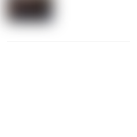
La Gacilly fête les 200 ans de la photo
20 expos pour célébrer les 23 ans du remarquable festival de la Gacilly et les 200
d’un art qu’il honore : la photographie.