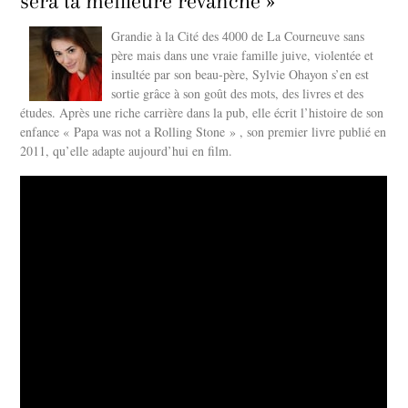
sera ta meilleure revanche »
Grandie à la Cité des 4000 de La Courneuve sans
père mais dans une vraie famille juive, violentée et
insultée par son beau-père, Sylvie Ohayon s’en est
sortie grâce à son goût des mots, des livres et des
études. Après une riche carrière dans la pub, elle écrit l’histoire de son
enfance « Papa was not a Rolling Stone » , son premier livre publié en
2011, qu’elle adapte aujourd’hui en film.