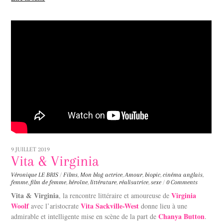
9 JUILLET 2019
Vita & Virginia
Véronique LE BRIS
/
Films
,
Mon blog
actrice
,
Amour
,
biopic
,
cinéma anglais
,
femme
,
film de femme
,
héroïne
,
littérature
,
réalisatrice
,
sexe
/
0 Comments
Vita & Virginia
Virginia
, la rencontre littéraire et amoureuse de
Woolf
Vita Sackville-West
avec l’aristocrate
donne lieu à une
Chanya Button
admirable et intelligente mise en scène de la part de
.