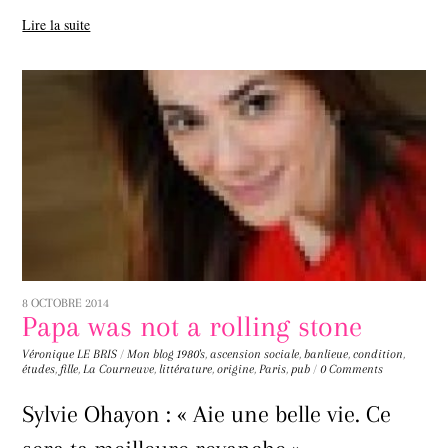
Lire la suite
8 OCTOBRE 2014
Papa was not a rolling stone
Véronique LE BRIS
/
Mon blog
1980's
,
ascension sociale
,
banlieue
,
condition
,
études
,
fille
,
La Courneuve
,
littérature
,
origine
,
Paris
,
pub
/
0 Comments
Sylvie Ohayon : « Aie une belle vie. Ce