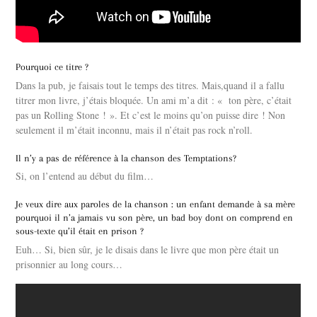
Pourquoi ce titre ?
Dans la pub, je faisais tout le temps des titres. Mais,quand il a fallu
titrer mon livre, j’étais bloquée. Un ami m’a dit : « ton père, c’était
pas un Rolling Stone ! ». Et c’est le moins qu’on puisse dire ! Non
seulement il m’était inconnu, mais il n’était pas rock n’roll.
Il n’y a pas de référence à la chanson des Temptations?
Si, on l’entend au début du film…
Je veux dire aux paroles de la chanson : un enfant demande à sa mère
pourquoi il n’a jamais vu son père, un bad boy dont on comprend en
sous-texte qu’il était en prison ?
Euh… Si, bien sûr, je le disais dans le livre que mon père était un
prisonnier au long cours…