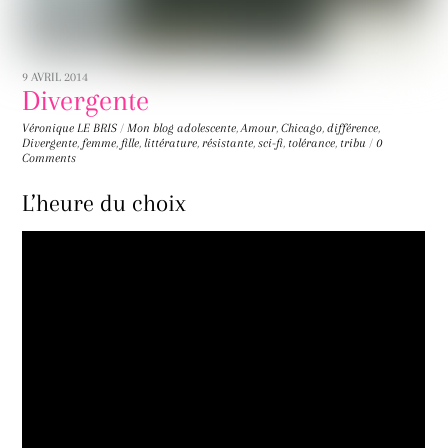
9 AVRIL 2014
Divergente
Véronique LE BRIS
/
Mon blog
adolescente
,
Amour
,
Chicago
,
différence
,
Divergente
,
femme
,
fille
,
littérature
,
résistante
,
sci-fi
,
tolérance
,
tribu
/
0
Comments
L’heure du choix