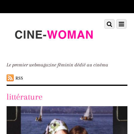
Scroll
down
to
Scroll
Menu
content
down
to
content
Le premier webmagazine féminin dédié au cinéma
RSS
littérature