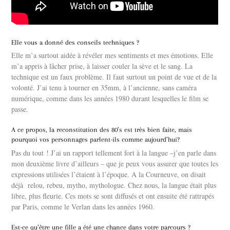
Elle vous a donné des conseils techniques ?
Elle m’a surtout aidée à révéler mes sentiments et mes émotions. Elle
m’a appris à lâcher prise, à laisser couler la sève et le sang. La
technique est un faux problème. Il faut surtout un point de vue et de la
volonté. J’ai tenu à tourner en 35mm, à l’ancienne, sans caméra
numérique, comme dans les années 1980 durant lesquelles le film se
passe.
A ce propos, la reconstitution des 80’s est très bien faite, mais
pourquoi vos personnages parlent-ils comme aujourd’hui?
Pas du tout ! J’ai un rapport tellement fort à la langue –j’en parle dans
mon deuxième livre d’ailleurs – que je peux vous assurer que toutes les
expressions utilisées l’étaient à l’époque. A la Courneuve, on disait
déjà relou, rebeu, mytho, mythologue. Chez nous, la langue était plus
libre, plus fleurie. Ces mots se sont diffusés et ont ensuite été rattrapés
par Paris, comme le Verlan dans les années 1960.
Est-ce qu’être une fille a été une chance dans votre parcours ?