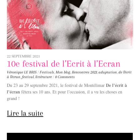
22 SEPTEMBRE 2021
10e festival de l’Ecrit à l’Ecran
Véronique LE BRIS
/
Festivals
,
Mon blog
,
Rencontres
2021
,
adaptation
,
de l'écrit
à l'écran
,
festival
,
littérature
/
0 Comments
De l’écrit à
Du 23 au 29 septembre 2021, le festival de Montélimar
l’écran
fêtera ses 10 ans. Et pour l’occasion, il a vu les choses en
grand !
Lire la suite