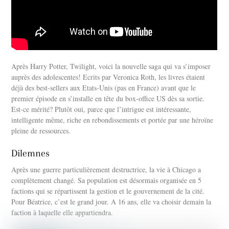
Après Harry Potter, Twilight, voici la nouvelle saga qui va s’imposer
auprès des adolescentes! Ecrits par Veronica Roth, les livres étaient
déjà des best-sellers aux Etats-Unis (pas en France) avant que le
premier épisode en s’installe en tête du box-office US dès sa sortie.
Est-ce mérité? Plutôt oui, parce que l’intrigue est intéressante,
intelligente même, riche en rebondissements et portée par une héroïne
pleine de ressources.
Dilemnes
Après une guerre particulièrement destructrice, la vie à Chicago a
complètement changé. Sa population est désormais organisée en 5
factions qui se répartissent la gestion et le gouvernement de la cité.
Pour Béatrice, c’est le grand jour. A 16 ans, elle va choisir demain la
faction à laquelle elle appartiendra.