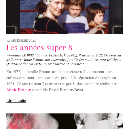
12 DÉCEMBRE 2022
Les années super 8
Véronique LE BRIS
/
Cannes
,
Festivals
,
Mon blog
,
Rencontres
2022
,
75e Festival
de Cannes
,
Annie Ernaux
,
documentaire
,
famille
,
femme
,
littérature
,
politique
,
Quinzaine des réalisateurs
,
réalisatrice
/
1 Comment
En 1972, la famille Ernaux achète une caméra. Ils filmeront leurs
enfants et surtout leurs vacances, jusqu’à la séparation du couple en
Les années super 8
1981. Ce que relatent
, documentaire réalisé par
Annie Ernaux
David Ernaux-Briot
et son fils
.
Lire la suite