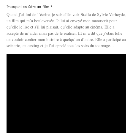
Pourquoi en faire un film ?
Stella
Quand j’ai fini de l’écrire, je suis allée voir
de Sylvie Verheyde,
un film qui m’a bouleversée. Je lui ai envoyé mon manuscrit pour
qu’elle le lise et s’il lui plaisait, qu’elle adapte au cinéma. Elle a
accepté de m’aider mais pas de le réaliser. Et m’a dit que j’étais folle
de vouloir confier mon histoire à quelqu’un d’autre. Elle a participé au
scénario, au casting et je l’ai appelé tous les soirs du tournage…