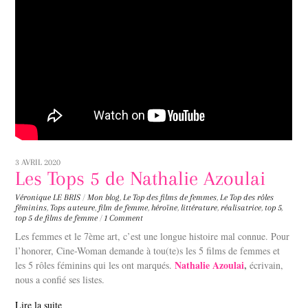
3 AVRIL 2020
Les Tops 5 de Nathalie Azoulai
Véronique LE BRIS
/
Mon blog
,
Le Top des films de femmes
,
Le Top des rôles
féminins
,
Tops
auteure
,
film de femme
,
héroïne
,
littérature
,
réalisatrice
,
top 5
,
top 5 de films de femme
/
1 Comment
Les femmes et le 7ème art, c’est une longue histoire mal connue. Pour
l’honorer, Cine-Woman demande à tou(te)s les 5 films de femmes et
Nathalie Azoulai
,
les 5 rôles féminins qui les ont marqués.
écrivain,
nous a confié ses listes.
Lire la suite