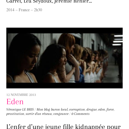
Garrel, Léa Seydoux, Jérémie Renier…
2014 – France – 2h30
12 NOVEMBRE 2013
Eden
Véronique LE BRIS
/
Mon blog
baron local
,
corruption
,
drogue
,
eden
,
force
,
prostitution
,
sortir d'un réseau
,
vengeance
/
0 Comments
L’enfer d’une jeune fille kidnappée pour