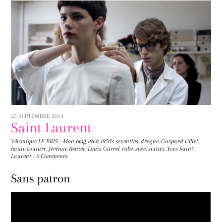
25 SEPTEMBRE 2014
Saint Laurent
Véronique LE BRIS
/
Mon blog
1968
,
1970's seventies
,
drogue
,
Gaspard Ulliel
,
haute couture
,
Jérémie Renier
,
Louis Garrel
,
robe
,
sexe
,
sixties
,
Yves Saint
Laurent
/
0 Comments
Sans patron