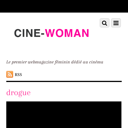
Scroll
down
to
Scroll
Menu
content
down
to
content
Le premier webmagazine féminin dédié au cinéma
RSS
drogue