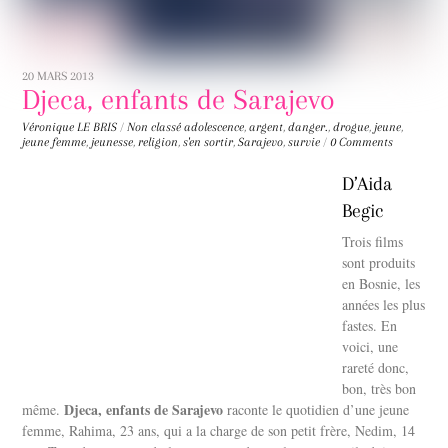
20 MARS 2013
Djeca, enfants de Sarajevo
Véronique LE BRIS
/
Non classé
adolescence
,
argent
,
danger.
,
drogue
,
jeune
,
jeune femme
,
jeunesse
,
religion
,
s'en sortir
,
Sarajevo
,
survie
/
0 Comments
D’Aida
Begic
Trois films
sont produits
en Bosnie, les
années les plus
fastes. En
voici, une
rareté donc,
bon, très bon
Djeca, enfants de Sarajevo
même.
raconte le quotidien d’une jeune
femme, Rahima, 23 ans, qui a la charge de son petit frère, Nedim, 14