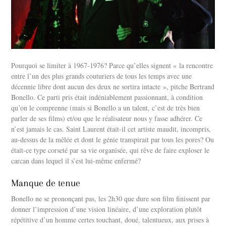
Pourquoi se limiter à 1967-1976? Parce qu’elles signent « la rencontre
entre l’un des plus grands couturiers de tous les temps avec une
décennie libre dont aucun des deux ne sortira intacte », pitche Bertrand
Bonello. Ce parti pris était indéniablement passionnant, à condition
qu’on le comprenne (mais si Bonello a un talent, c’est de très bien
parler de ses films) et/ou que le réalisateur nous y fasse adhérer. Ce
n’est jamais le cas. Saint Laurent était-il cet artiste maudit, incompris,
au-dessus de la mêlée et dont le génie transpirait par tous les pores? Ou
était-ce type corseté par sa vie organisée, qui rêve de faire exploser le
carcan dans lequel il s’est lui-même enfermé?
Manque de tenue
Bonello ne se prononçant pas, les 2h30 que dure son film finissent par
donner l’impression d’une vision linéaire, d’une exploration plutôt
répétitive d’un homme certes touchant, doué, talentueux, aux prises à