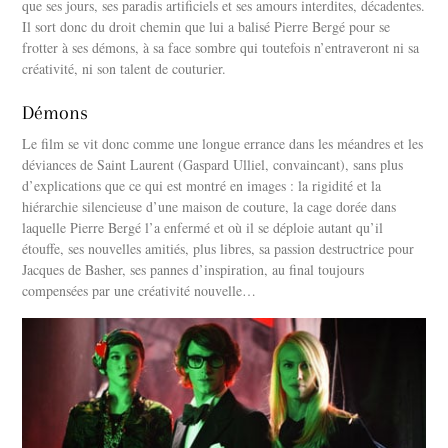
que ses jours, ses paradis artificiels et ses amours interdites, décadentes.
Il sort donc du droit chemin que lui a balisé Pierre Bergé pour se
frotter à ses démons, à sa face sombre qui toutefois n’entraveront ni sa
créativité, ni son talent de couturier.
Démons
Le film se vit donc comme une longue errance dans les méandres et les
déviances de Saint Laurent (Gaspard Ulliel, convaincant), sans plus
d’explications que ce qui est montré en images : la rigidité et la
hiérarchie silencieuse d’une maison de couture, la cage dorée dans
laquelle Pierre Bergé l’a enfermé et où il se déploie autant qu’il
étouffe, ses nouvelles amitiés, plus libres, sa passion destructrice pour
Jacques de Basher, ses pannes d’inspiration, au final toujours
compensées par une créativité nouvelle…