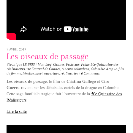
9 AVRIL 2019
Les oiseaux de passage
Véronique LE BRIS
/
Mon blog
,
Cannes
,
Festivals
,
Films
50e Quinzaine des
réalsiateurs
,
71e Festival de Cannes
,
cinéma colombien
,
Colombie
,
drogue
,
film
de femme
,
héroïne
,
mort
,
ouverture
,
réalisatrice
/
0 Comments
Les oiseaux de passage,
Cristina Gallego
Ciro
le film
de
et
Guerra
revient sur les débuts des cartels de la drogue en Colombie.
Cette saga familiale tragique fait l’ouverture de la
50e Quinzaine des
Réalisateurs
.
Lire la suite