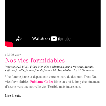
5 MARS 2019
Nos vies formidables
Véronique LE BRIS
/
Films
,
Mon blog
addiction
,
cinéma français
,
drogue
,
enfance
,
famille
,
femme
,
film de femme
,
héroïne
,
réalisatrice
/
0 Comments
Nos
Une femme jeune et dépendante entre en cure de désintox. Dans
vies formidables
Fabienne Godet
,
filme en vrai le long cheminement
d’accros vers une nouvelle vie. Terrible mais intéressant.
Lire la suite