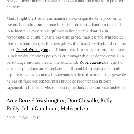
Bref, qu’avoir bonne conscience est LA condition nécessaire pour être
heureux.
Mais, Flight c’est aussi une manière assez originale de le prouver, à
travers le destin d’un homme imparfait, donc attachant, un type qui
joue bien plus avec sa vie qu’avec celles de ceux dont il a la
responsabilité et qui n’existe pas dans la vie, mais est une synthèse de
plusieurs hommes (pas tous des pilotes d’ailleurs) existants. Et comme
c’est
Denzel Washington
qui l’interprète, il passe par à peu près toute
la palette des émotions possibles et inimaginables et donne corps à un
personnage insolite, inédit, intéressant. Et,
Robert Zemeckis
, que l’on
attendait plus dans un tel registre tant il semblait happé par la motion
capture et toutes les nouvelles techniques de réalisation, a la sagesse de
ne pas en faire des tonnes, mais plutôt de raconter son histoire
sagement, sobrement. Mission accomplie donc, sans surprise toutefois.
Avec Denzel Washington, Don Cheadle, Kelly
Reilly, John Goodman, Melissa Leo…
2012 – USA – 2h18