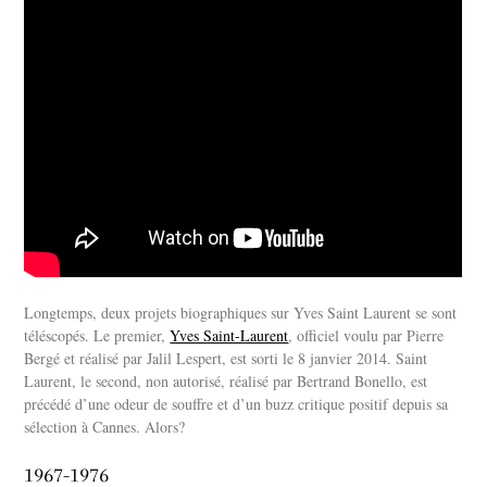
Longtemps, deux projets biographiques sur Yves Saint Laurent se sont
téléscopés. Le premier,
Yves Saint-Laurent
, officiel voulu par Pierre
Bergé et réalisé par Jalil Lespert, est sorti le 8 janvier 2014. Saint
Laurent, le second, non autorisé, réalisé par Bertrand Bonello, est
précédé d’une odeur de souffre et d’un buzz critique positif depuis sa
sélection à Cannes. Alors?
1967-1976