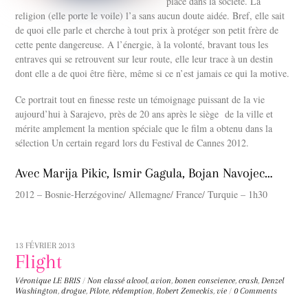
place dans la société. La
religion (elle porte le voile) l’a sans aucun doute aidée. Bref, elle sait
de quoi elle parle et cherche à tout prix à protéger son petit frère de
cette pente dangereuse. A l’énergie, à la volonté, bravant tous les
entraves qui se retrouvent sur leur route, elle leur trace à un destin
dont elle a de quoi être fière, même si ce n’est jamais ce qui la motive.
Ce portrait tout en finesse reste un témoignage puissant de la vie
aujourd’hui à Sarajevo, près de 20 ans après le siège de la ville et
mérite amplement la mention spéciale que le film a obtenu dans la
sélection Un certain regard lors du Festival de Cannes 2012.
Avec Marija Pikic, Ismir Gagula, Bojan Navojec…
2012 – Bosnie-Herzégovine/ Allemagne/ France/ Turquie – 1h30
13 FÉVRIER 2013
Flight
Véronique LE BRIS
/
Non classé
alcool
,
avion
,
bonen conscience
,
crash
,
Denzel
Washington
,
drogue
,
Pilote
,
rédemption
,
Robert Zemeckis
,
vie
/
0 Comments