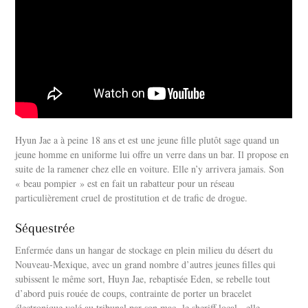
Hyun Jae a à peine 18 ans et est une jeune fille plutôt sage quand un
jeune homme en uniforme lui offre un verre dans un bar. Il propose en
suite de la ramener chez elle en voiture. Elle n’y arrivera jamais. Son
« beau pompier » est en fait un rabatteur pour un réseau
particulièrement cruel de prostitution et de trafic de drogue.
Séquestrée
Enfermée dans un hangar de stockage en plein milieu du désert du
Nouveau-Mexique, avec un grand nombre d’autres jeunes filles qui
subissent le même sort, Huyn Jae, rebaptisée Eden, se rebelle tout
d’abord puis rouée de coups, contrainte de porter un bracelet
électronique volé au tribunal par son mac -le sheriff local-, elle