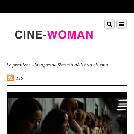
Scroll
down
to
Scroll
Menu
content
down
to
content
Le premier webmagazine féminin dédié au cinéma
RSS