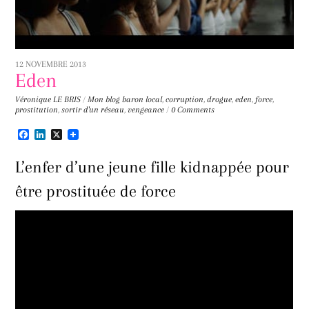
12 NOVEMBRE 2013
Eden
Véronique LE BRIS
/
Mon blog
baron local
,
corruption
,
drogue
,
eden
,
force
,
prostitution
,
sortir d'un réseau
,
vengeance
/
0 Comments
F
L
X
a
i
c
n
L’enfer d’une jeune fille kidnappée pour
e
k
b
e
être prostituée de force
o
d
o
I
k
n