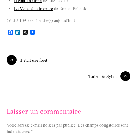
Il était une forêt
de Luc Jacquet
La Venus à la fourrure
de Roman Polanski
(Visité 139 fois, 1 visite(s) aujourd'hui)
F
L
X
a
i
c
n
e
k
b
e
o
d
«
Il était une forêt
o
I
k
n
»
Torben & Sylvia
Laisser un commentaire
Votre adresse e-mail ne sera pas publiée.
Les champs obligatoires sont
indiqués avec
*