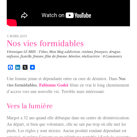
5 MARS 2019
Nos vies formidables
Véronique LE BRIS
/
Films
,
Mon blog
addiction
,
cinéma français
,
drogue
,
enfance
,
famille
,
femme
,
film de femme
,
héroïne
,
réalisatrice
/
0 Comments
F
L
X
a
i
c
n
Nos
Une femme jeune et dépendante entre en cure de désintox. Dans
e
k
vies formidables
Fabienne Godet
,
filme en vrai le long cheminement
b
e
d’accros vers une nouvelle vie. Terrible mais intéressant.
o
d
o
I
k
n
Vers la lumière
Margot a 32 ans quand elle débarque dans un centre de désintoxication.
Au départ, et bien que volontaire, elle ne sait pas trop où elle met les
pieds. Les règles y sont strictes. Aucun produit rendant dépendant est
autorisé, ni même l’argent ou un téléphone portable ! Seule la cigarette