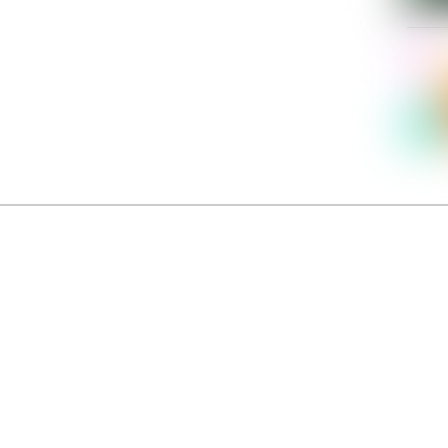
Dolce Vita sur Seine
néma italien Dolce Vita sur Seine met à l’honneur 5 films inédits de réalisatrices contemporaines. E