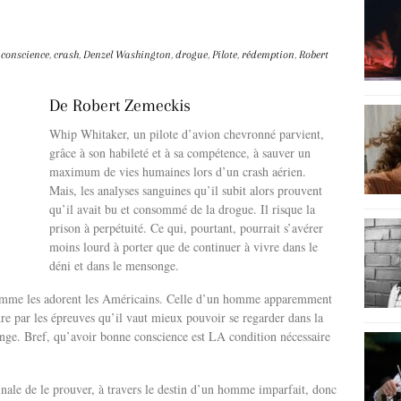
conscience
,
crash
,
Denzel Washington
,
drogue
,
Pilote
,
rédemption
,
Robert
De Robert Zemeckis
Whip Whitaker, un pilote d’avion chevronné parvient,
grâce à son habileté et à sa compétence, à sauver un
maximum de vies humaines lors d’un crash aérien.
Mais, les analyses sanguines qu’il subit alors prouvent
qu’il avait bu et consommé de la drogue. Il risque la
prison à perpétuité. Ce qui, pourtant, pourrait s’avérer
moins lourd à porter que de continuer à vivre dans le
déni et dans le mensonge.
 comme les adorent les Américains. Celle d’un homme apparemment
dre par les épreuves qu’il vaut mieux pouvoir se regarder dans la
ge. Bref, qu’avoir bonne conscience est LA condition nécessaire
inale de le prouver, à travers le destin d’un homme imparfait, donc