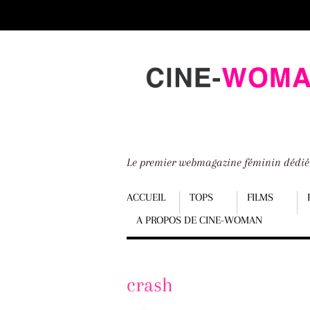
Scroll
down
to
content
Le premier webmagazine féminin dédi
Menu
ACCUEIL
TOPS
FILMS
A PROPOS DE CINE-WOMAN
Scroll
down
to
crash
content