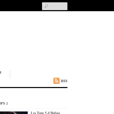
Search
M
RSS
OPS 5
Les Tops 5 d’Hafsia