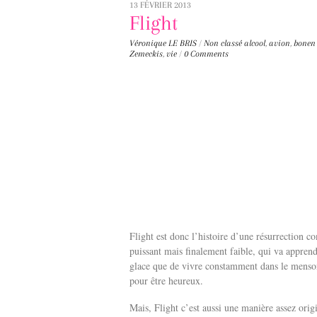
13 FÉVRIER 2013
Flight
Véronique LE BRIS
/
Non classé
alcool
,
avion
,
bonen 
Zemeckis
,
vie
/
0 Comments
Flight est donc l’histoire d’une résurrection
puissant mais finalement faible, qui va appren
glace que de vivre constamment dans le menson
pour être heureux.
Mais, Flight c’est aussi une manière assez orig