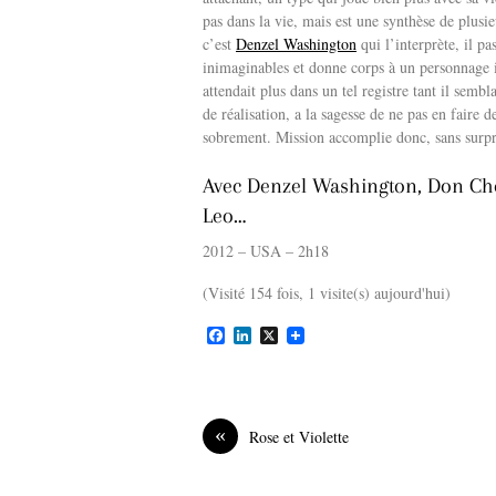
pas dans la vie, mais est une synthèse de plusi
c’est
Denzel Washington
qui l’interprète, il pa
inimaginables et donne corps à un personnage in
attendait plus dans un tel registre tant il semb
de réalisation, a la sagesse de ne pas en faire 
sobrement. Mission accomplie donc, sans surpri
Avec Denzel Washington, Don Che
Leo…
2012 – USA – 2h18
(Visité 154 fois, 1 visite(s) aujourd'hui)
F
L
X
a
i
c
n
e
k
b
e
o
d
«
Rose et Violette
o
I
k
n