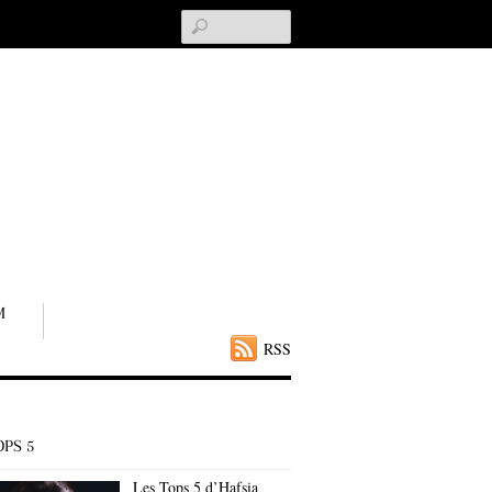
Search
M
RSS
OPS 5
Les Tops 5 d’Hafsia