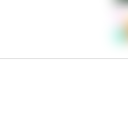
Dolce Vita sur Seine
néma italien Dolce Vita sur Seine met à l’honneur 5 films inédits de réalisatrices contemporaines. E