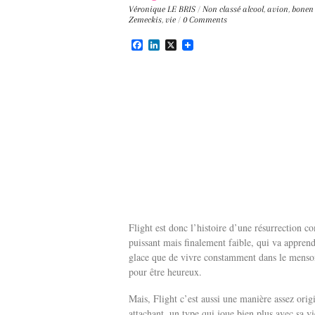
Véronique LE BRIS
/
Non classé
alcool
,
avion
,
bonen 
Zemeckis
,
vie
/
0 Comments
F
L
X
a
i
c
n
e
k
b
e
o
d
o
I
k
n
Flight est donc l’histoire d’une résurrection
puissant mais finalement faible, qui va appren
glace que de vivre constamment dans le menson
pour être heureux.
Mais, Flight c’est aussi une manière assez orig
attachant, un type qui joue bien plus avec sa vi