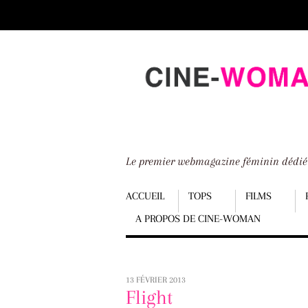
Scroll
down
to
content
Le premier webmagazine féminin dédi
Menu
ACCUEIL
TOPS
FILMS
A PROPOS DE CINE-WOMAN
Scroll
down
to
13 FÉVRIER 2013
content
Flight