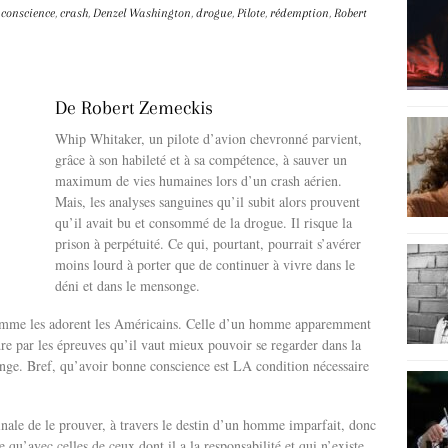
conscience
,
crash
,
Denzel Washington
,
drogue
,
Pilote
,
rédemption
,
Robert
De Robert Zemeckis
Whip Whitaker, un pilote d’avion chevronné parvient,
grâce à son habileté et à sa compétence, à sauver un
maximum de vies humaines lors d’un crash aérien.
Mais, les analyses sanguines qu’il subit alors prouvent
qu’il avait bu et consommé de la drogue. Il risque la
prison à perpétuité. Ce qui, pourtant, pourrait s’avérer
moins lourd à porter que de continuer à vivre dans le
déni et dans le mensonge.
 comme les adorent les Américains. Celle d’un homme apparemment
dre par les épreuves qu’il vaut mieux pouvoir se regarder dans la
ge. Bref, qu’avoir bonne conscience est LA condition nécessaire
inale de le prouver, à travers le destin d’un homme imparfait, donc
e qu’avec celles de ceux dont il a la responsabilité et qui n’existe