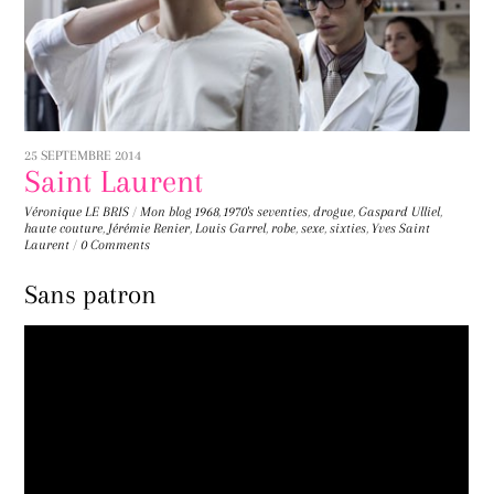
25 SEPTEMBRE 2014
Saint Laurent
Véronique LE BRIS
/
Mon blog
1968
,
1970's seventies
,
drogue
,
Gaspard Ulliel
,
haute couture
,
Jérémie Renier
,
Louis Garrel
,
robe
,
sexe
,
sixties
,
Yves Saint
Laurent
/
0 Comments
Sans patron