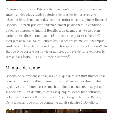
Pourquoi se limiter à 1967-1976? Parce qu’elles signent « la rencontre
entre l’un des plus grands couturiers de tous les temps avec une
décennie libre dont aucun des deux ne sortira intacte », pitche Bertrand
Bonello. Ce parti pris était indéniablement passionnant, à condition
qu’on le comprenne (mais si Bonello a un talent, c’est de très bien
parler de ses films) et/ou que le réalisateur nous y fasse adhérer. Ce
n’est jamais le cas. Saint Laurent était-il cet artiste maudit, incompris,
au-dessus de la mêlée et dont le génie transpirait par tous les pores? Ou
était-ce type corseté par sa vie organisée, qui rêve de faire exploser le
carcan dans lequel il s’est lui-même enfermé?
Manque de tenue
Bonello ne se prononçant pas, les 2h30 que dure son film finissent par
donner l’impression d’une vision linéaire, d’une exploration plutôt
répétitive d’un homme certes touchant, doué, talentueux, aux prises à
ses démons. Rien de plus, si ce n’est quelques scènes bien tournées,
notamment toutes celles où apparaît Pierre Berger (Jérémie Renier).
De là à penser que plus de contrainte aurait salutaire à Bonello…