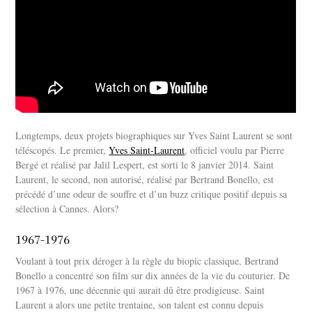
Longtemps, deux projets biographiques sur Yves Saint Laurent se sont
téléscopés. Le premier,
Yves Saint-Laurent
, officiel voulu par Pierre
Bergé et réalisé par Jalil Lespert, est sorti le 8 janvier 2014. Saint
Laurent, le second, non autorisé, réalisé par Bertrand Bonello, est
précédé d’une odeur de souffre et d’un buzz critique positif depuis sa
sélection à Cannes. Alors?
1967-1976
Voulant à tout prix déroger à la règle du biopic classique, Bertrand
Bonello a concentré son film sur dix années de la vie du couturier. De
1967 à 1976, une décennie qui aurait dû être prodigieuse. Saint
Laurent a alors une petite trentaine, son talent est connu depuis