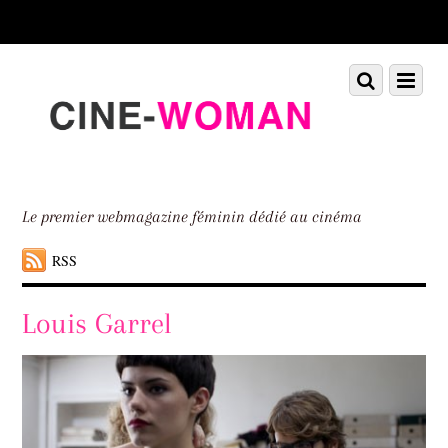
Scroll
down
to
Scroll
Menu
content
down
to
content
Le premier webmagazine féminin dédié au cinéma
RSS
Louis Garrel