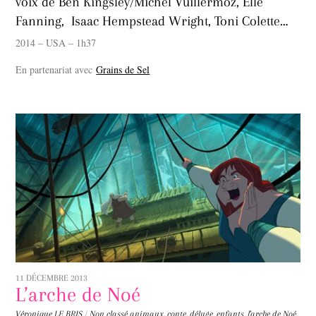
voix de Ben Kingsley/Michel Vuillermoz, Elle
Fanning, Isaac Hempstead Wright, Toni Colette…
2014 – USA – 1h37
En partenariat avec
Grains de Sel
11 DÉCEMBRE 2013
L’arche de Noé
Véronique LE BRIS
/
Non classé
animaux
,
conte
,
déluge
,
enfants
,
l'arche de Noé
,