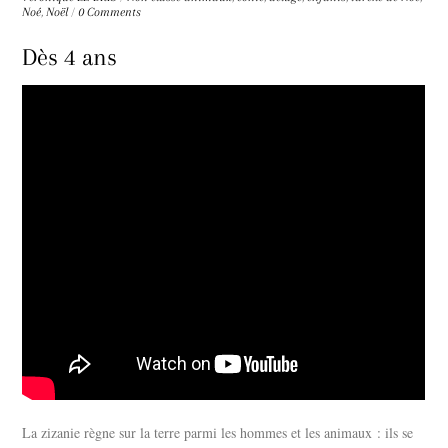
Noé
,
Noël
/
0 Comments
Dès 4 ans
La zizanie règne sur la terre parmi les hommes et les animaux : ils se