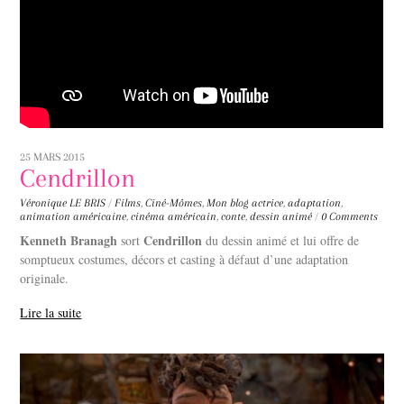
25 MARS 2015
Cendrillon
Véronique LE BRIS
/
Films
,
Ciné-Mômes
,
Mon blog
actrice
,
adaptation
,
animation américaine
,
cinéma américain
,
conte
,
dessin animé
/
0 Comments
Kenneth Branagh
Cendrillon
sort
du dessin animé et lui offre de
somptueux costumes, décors et casting à défaut d’une adaptation
originale.
Lire la suite