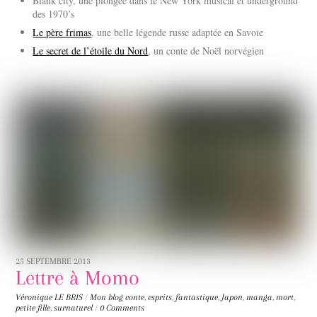
Blank city, une plongée dans le New York musical et underground
des 1970’s
Le père frimas
, une belle légende russe adaptée en Savoie
Le secret de l’étoile du Nord
, un conte de Noël norvégien
25 SEPTEMBRE 2013
Lettre à Momo
Véronique LE BRIS
/
Mon blog
conte
,
esprits
,
fantastique
,
Japon
,
manga
,
mort
,
petite fille
,
surnaturel
/
0 Comments