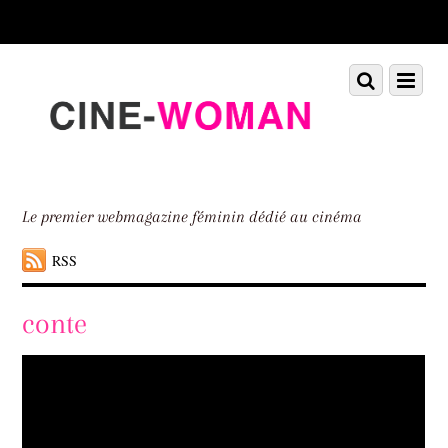
Scroll
down
to
Scroll
Menu
content
down
to
content
Le premier webmagazine féminin dédié au cinéma
RSS
conte