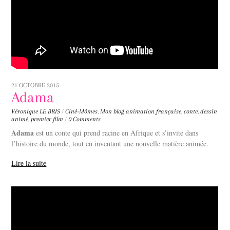
21 OCTOBRE 2015
Adama
Véronique LE BRIS
/
Ciné-Mômes
,
Mon blog
animation française
,
conte
,
dessin
animé
,
premier film
/
0 Comments
Adama
est un conte qui prend racine en Afrique et s’invite dans
l’histoire du monde, tout en inventant une nouvelle matière animée.
Lire la suite