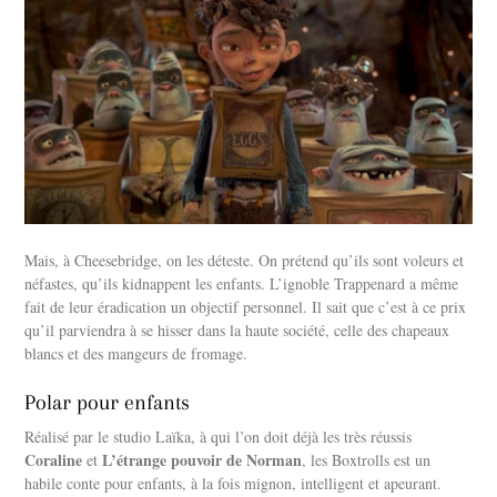
Mais, à Cheesebridge, on les déteste. On prétend qu’ils sont voleurs et
néfastes, qu’ils kidnappent les enfants. L’ignoble Trappenard a même
fait de leur éradication un objectif personnel. Il sait que c’est à ce prix
qu’il parviendra à se hisser dans la haute société, celle des chapeaux
blancs et des mangeurs de fromage.
Polar pour enfants
Réalisé par le studio Laïka, à qui l’on doit déjà les très réussis
Coraline
L’étrange pouvoir de Norman
et
, les Boxtrolls est un
habile conte pour enfants, à la fois mignon, intelligent et apeurant.