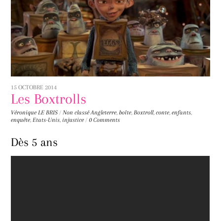
15 OCTOBRE 2014
Les Boxtrolls
Véronique LE BRIS
/
Non classé
Angleterre
,
boîte
,
Boxtroll
,
conte
,
enfants
,
enquête
,
Etats-Unis
,
injustice
/
0 Comments
Dès 5 ans