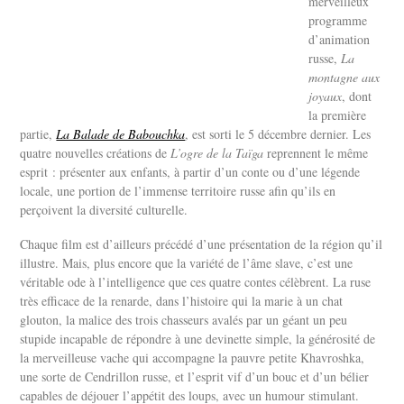
merveilleux
programme
d’animation
russe,
La
montagne aux
joyaux
, dont
la première
partie,
La Balade de Babouchka
, est sorti le 5 décembre dernier. Les
quatre nouvelles créations de
L’ogre de la Taïga
reprennent le même
esprit : présenter aux enfants, à partir d’un conte ou d’une légende
locale, une portion de l’immense territoire russe afin qu’ils en
perçoivent la diversité culturelle.
Chaque film est d’ailleurs précédé d’une présentation de la région qu’il
illustre. Mais, plus encore que la variété de l’âme slave, c’est une
véritable ode à l’intelligence que ces quatre contes célèbrent. La ruse
très efficace de la renarde, dans l’histoire qui la marie à un chat
glouton, la malice des trois chasseurs avalés par un géant un peu
stupide incapable de répondre à une devinette simple, la générosité de
la merveilleuse vache qui accompagne la pauvre petite Khavroshka,
une sorte de Cendrillon russe, et l’esprit vif d’un bouc et d’un bélier
capables de déjouer l’appétit des loups, avec un humour stimulant.