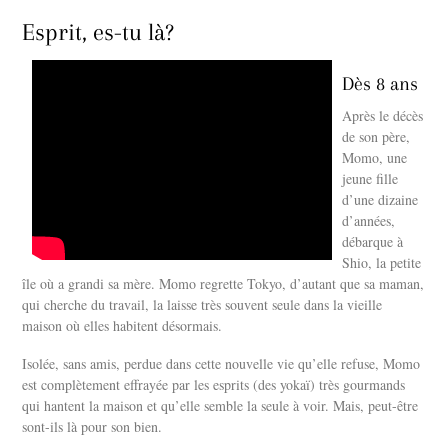
Esprit, es-tu là?
Dès 8 ans
Après le décès
de son père,
Momo, une
jeune fille
d’une dizaine
d’années,
débarque à
Shio, la petite
île où a grandi sa mère. Momo regrette Tokyo, d’autant que sa maman,
qui cherche du travail, la laisse très souvent seule dans la vieille
maison où elles habitent désormais.
Isolée, sans amis, perdue dans cette nouvelle vie qu’elle refuse, Momo
est complètement effrayée par les esprits (des yokaï) très gourmands
qui hantent la maison et qu’elle semble la seule à voir. Mais, peut-être
sont-ils là pour son bien.