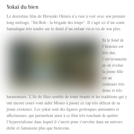
Yokaï du bien
Le deuxième film de Hiroyuki Okiura n’a rien à voir avec son premier
long métrage, “Jin-Roh : la brigade des loups”. Il s’agit ici d’un conte
fantastique très tendre sur le deuil d’un enfant vis-à-vis de son père.
Si le fond de
l’histoire est
très dur,
l’environneme
nt où évolue
la jeune fille
est au
contraire très
doux et très
harmonieux. L’île de Shio semble de toute beauté et les traditions qui y
ont encore cours vont aider Momo à passer ce cap très délicat de sa
jeune existence. Les yokaï sont des figures grotesques amusantes et
affectueuses, qui permettent ainsi à ce film très touchant de quitter
l’hyperréalisme dans lequel il s’incrit pour s’envoler dans un univers
drôle et fantaisiste plus que bienvenu.