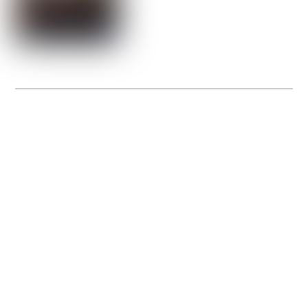
La Gacilly fête les 200 ans de la photo
20 expos pour célébrer les 23 ans du remarquable festival de la Gacilly et les 200
d’un art qu’il honore : la photographie.