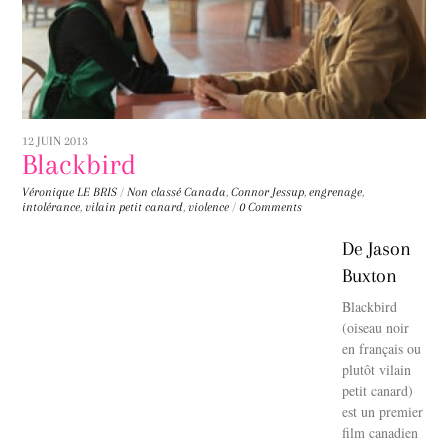
12 JUIN 2013
Blackbird
Véronique LE BRIS
/
Non classé
Canada
,
Connor Jessup
,
engrenage
,
intolérance
,
vilain petit canard
,
violence
/
0 Comments
De Jason
Buxton
Blackbird
(oiseau noir
en français ou
plutôt vilain
petit canard)
est un premier
film canadien