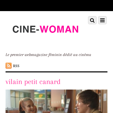
Scroll
down
to
Scroll
Menu
content
down
to
content
Le premier webmagazine féminin dédié au cinéma
RSS
vilain petit canard