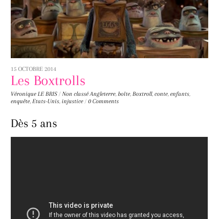
15 OCTOBRE 2014
Les Boxtrolls
Véronique LE BRIS
/
Non classé
Angleterre
,
boîte
,
Boxtroll
,
conte
,
enfants
,
enquête
,
Etats-Unis
,
injustice
/
0 Comments
Dès 5 ans