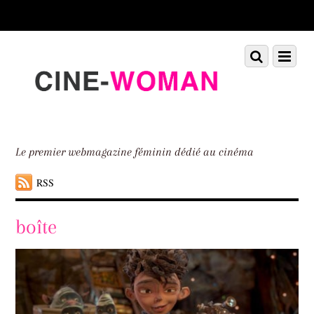
Scroll
down
to
Scroll
Menu
content
down
to
content
Le premier webmagazine féminin dédié au cinéma
RSS
boîte