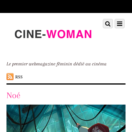
Scroll
down
to
Scroll
Menu
content
down
to
content
Le premier webmagazine féminin dédié au cinéma
RSS
Noé