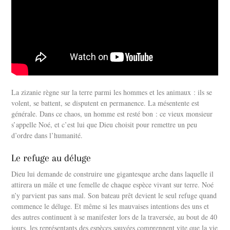
La zizanie règne sur la terre parmi les hommes et les animaux : ils se
volent, se battent, se disputent en permanence. La mésentente est
générale. Dans ce chaos, un homme est resté bon : ce vieux monsieur
s’appelle Noé, et c’est lui que Dieu choisit pour remettre un peu
d’ordre dans l’humanité.
Le refuge au déluge
Dieu lui demande de construire une gigantesque arche dans laquelle il
attirera un mâle et une femelle de chaque espèce vivant sur terre. Noé
n’y parvient pas sans mal. Son bateau prêt devient le seul refuge quand
commence le déluge. Et même si les mauvaises intentions des uns et
des autres continuent à se manifester lors de la traversée, au bout de 40
jours, les représentants des espèces sauvées comprennent vite que la vie