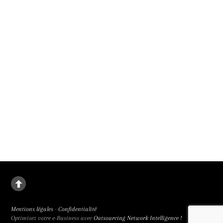
1er film présenté en compétition officielle au 79e festival de Cannes. Il sortira le
9 septembre 2026.
La deuxième fille
Le destin de Juanjuan, petite fille rebelle, dans la Chine de l’enfant unique. La
deuxième fille signée Zou Jing, révélé à la 65e Semaine de la Critique et primée
trois fois, est de facture classique et bouleversant.
Mentions légales
-
Confidentialité
Optimisez votre e-Business avec
Outsourcing Network Intelligence !