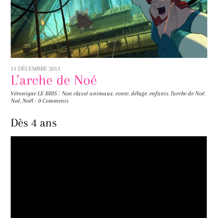
11 DÉCEMBRE 2013
L’arche de Noé
Véronique LE BRIS
/
Non classé
animaux
,
conte
,
déluge
,
enfants
,
l'arche de Noé
,
Noé
,
Noël
/
0 Comments
Dès 4 ans