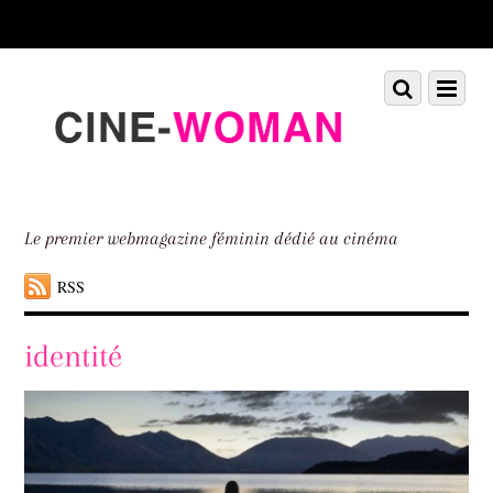
Scroll
down
to
Scroll
Menu
content
down
to
content
Le premier webmagazine féminin dédié au cinéma
RSS
identité