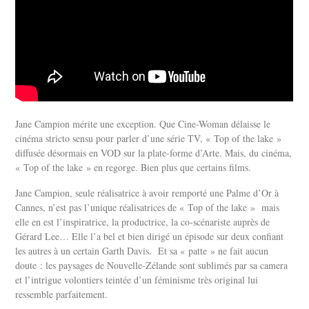
Jane Campion mérite une exception. Que Cine-Woman délaisse le
cinéma stricto sensu pour parler d’une série TV, « Top of the lake »
diffusée désormais en VOD sur la plate-forme d’Arte. Mais, du cinéma,
« Top of the lake » en regorge. Bien plus que certains films.
Jane Campion, seule réalisatrice à avoir remporté une Palme d’Or à
Cannes, n’est pas l’unique réalisatrices de « Top of the lake » mais
elle en est l’inspiratrice, la productrice, la co-scénariste auprès de
Gérard Lee… Elle l’a bel et bien dirigé un épisode sur deux confiant
les autres à un certain Garth Davis. Et sa « patte » ne fait aucun
doute : les paysages de Nouvelle-Zélande sont sublimés par sa camera
et l’intrigue volontiers teintée d’un féminisme très original lui
ressemble parfaitement.