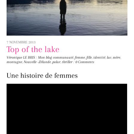
7 NOVEMBRE 2013
Top of the lake
Véronique LE BRIS
/
Mon blog
communauté
,
femme
,
fille
,
identité
,
lac
,
mère
,
montagne
,
Nouvelle -Zélande
,
polar
,
thriller
/
0 Comments
Une histoire de femmes