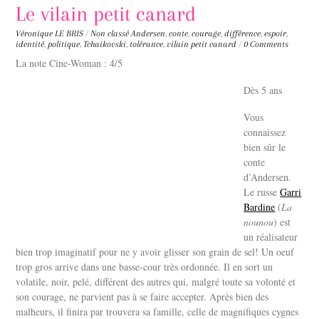
Le vilain petit canard
Véronique LE BRIS
/
Non classé
Andersen
,
conte
,
courage
,
différence
,
espoir
,
identité
,
politique
,
Tchaikovski
,
tolérance
,
vilain petit canard
/
0 Comments
La note Cine-Woman : 4/5
Dès 5 ans
Vous
connaissez
bien sûr le
conte
d’Andersen.
Le russe
Garri
Bardine
(
La
nounou
) est
un réalisateur
bien trop imaginatif pour ne y avoir glisser son grain de sel! Un oeuf
trop gros arrive dans une basse-cour très ordonnée. Il en sort un
volatile, noir, pelé, différent des autres qui, malgré toute sa volonté et
son courage, ne parvient pas à se faire accepter. Après bien des
malheurs, il finira par trouvera sa famille, celle de magnifiques cygnes