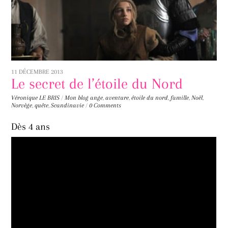
11 DÉCEMBRE 2013
Le secret de l’étoile du Nord
Véronique LE BRIS
/
Mon blog
ange
,
aventure
,
étoile du nord
,
famille
,
Noël
,
Norvège
,
quête
,
Scandinavie
/
0 Comments
Dès 4 ans