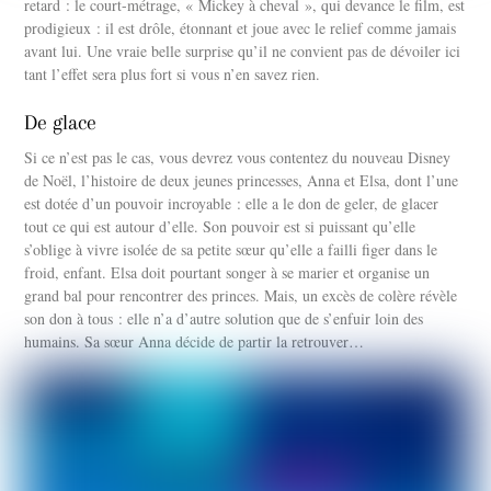
retard : le court-métrage, « Mickey à cheval », qui devance le film, est
prodigieux : il est drôle, étonnant et joue avec le relief comme jamais
avant lui. Une vraie belle surprise qu’il ne convient pas de dévoiler ici
tant l’effet sera plus fort si vous n’en savez rien.
De glace
Si ce n’est pas le cas, vous devrez vous contentez du nouveau Disney
de Noël, l’histoire de deux jeunes princesses, Anna et Elsa, dont l’une
est dotée d’un pouvoir incroyable : elle a le don de geler, de glacer
tout ce qui est autour d’elle. Son pouvoir est si puissant qu’elle
s’oblige à vivre isolée de sa petite sœur qu’elle a failli figer dans le
froid, enfant. Elsa doit pourtant songer à se marier et organise un
grand bal pour rencontrer des princes. Mais, un excès de colère révèle
son don à tous : elle n’a d’autre solution que de s’enfuir loin des
humains. Sa sœur Anna décide de partir la retrouver…