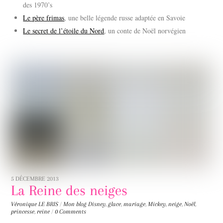
des 1970’s
Le père frimas
, une belle légende russe adaptée en Savoie
Le secret de l’étoile du Nord
, un conte de Noël norvégien
5 DÉCEMBRE 2013
La Reine des neiges
Véronique LE BRIS
/
Mon blog
Disney
,
glace
,
mariage
,
Mickey
,
neige
,
Noël
,
princesse
,
reine
/
0 Comments