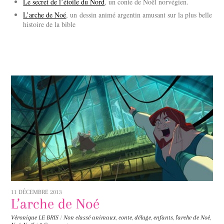
Le secret de l’étoile du Nord
, un conte de Noël norvégien.
L’arche de Noé
, un dessin animé argentin amusant sur la plus belle
histoire de la bible
11 DÉCEMBRE 2013
L’arche de Noé
Véronique LE BRIS
/
Non classé
animaux
,
conte
,
déluge
,
enfants
,
l'arche de Noé
,