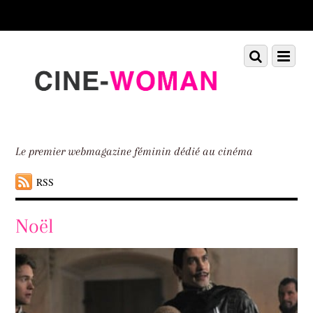
Scroll
down
to
Scroll
Menu
content
down
to
content
Le premier webmagazine féminin dédié au cinéma
RSS
Noël