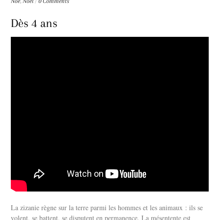
Noé
,
Noël
/
0 Comments
Dès 4 ans
La zizanie règne sur la terre parmi les hommes et les animaux : ils se
volent, se battent, se disputent en permanence. La mésentente est