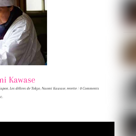
mi Kawase
Japon
,
Les délices de Tokyo
,
Naomi Kawase
,
recette
/
0 Comments
e.