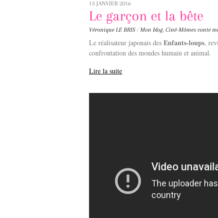
13 JANVIER 2016
Le garçon et la bête
Véronique LE BRIS
/
Mon blog
,
Ciné-Mômes
conte 
Enfants-loups
Le réalisateur japonais des
, re
confrontation des mondes humain et animal.
Lire la suite