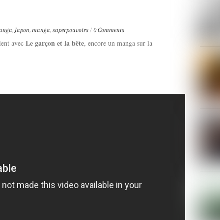
manga
,
Japon
,
manga
,
superpouvoirs
/
0 Comments
Le garçon et la bête
vient avec
, encore un manga sur la