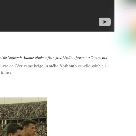
élie Nothomb
,
Amour
,
cinéma français
,
héroïne
,
Japon
/
0 Comments
Amélie Nothomb
livre de l’écrivaine belge.
est-elle soluble au
 films?