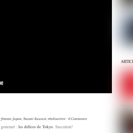
ARTIC
e femme
,
Japon
,
Naomi Kawase
,
réalisatrice
/
0 Comments
les délices de Tokyo
e gourmet :
. Succulent!