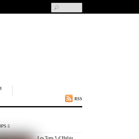
Search
M
RSS
OPS 5
Les Tops 5 d’Hafsia