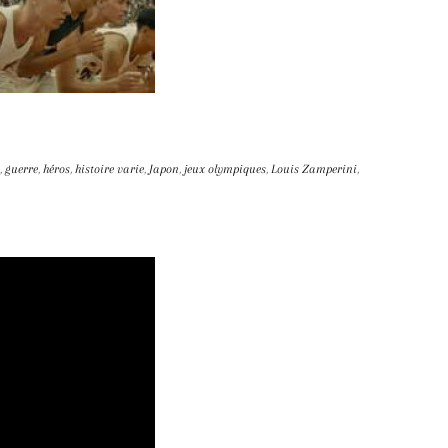
,
guerre
,
héros
,
histoire varie
,
Japon
,
jeux olympiques
,
Louis Zamperini
,