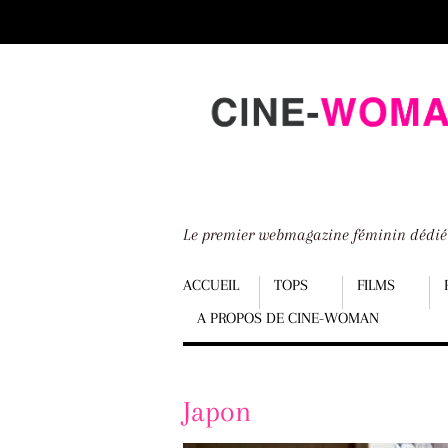
Scroll
down
to
content
Le premier webmagazine féminin dédi
Menu
ACCUEIL
TOPS
FILMS
A PROPOS DE CINE-WOMAN
Scroll
down
to
Japon
content