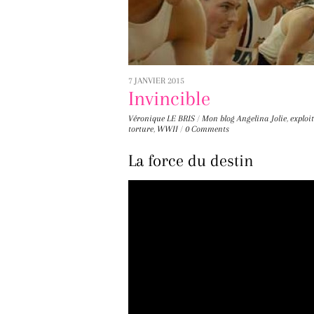
7 JANVIER 2015
Invincible
Véronique LE BRIS
/
Mon blog
Angelina Jolie
,
exploit
torture
,
WWII
/
0 Comments
La force du destin