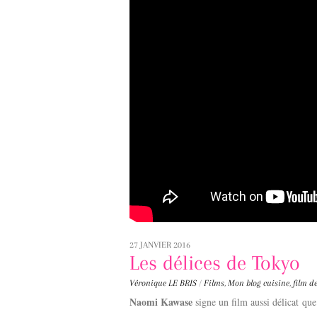
27 JANVIER 2016
Les délices de Tokyo
Véronique LE BRIS
/
Films
,
Mon blog
cuisine
,
film d
Naomi Kawase
signe un film aussi délicat qu