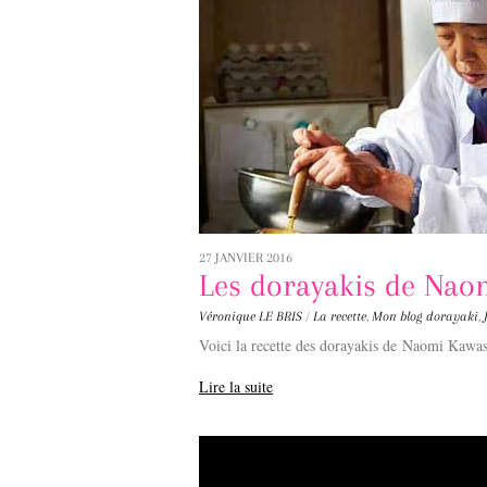
27 JANVIER 2016
Les dorayakis de Nao
Véronique LE BRIS
/
La recette
,
Mon blog
dorayaki
,
Voici la recette des dorayakis de Naomi Kawas
Lire la suite