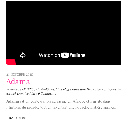
21 OCTOBRE 2015
Adama
Véronique LE BRIS
/
Ciné-Mômes
,
Mon blog
animation française
,
conte
,
dessin
animé
,
premier film
/
0 Comments
Adama
est un conte qui prend racine en Afrique et s’invite dans
l’histoire du monde, tout en inventant une nouvelle matière animée.
Lire la suite