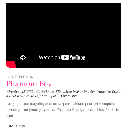
14 OCTOBRE 2015
Phantom Boy
Véronique LE BRIS
/
Ciné-Mômes
,
Films
,
Mon blog
animation française
,
dessin
animé
,
polar
,
suspens fantastique
/
0 Comments
Un graphisme magnifique et un suspens haletant pour cette enquête
menée par un jeune garçon, ce Phantom Boy, qui prend New York de
haut!
Lire la suite