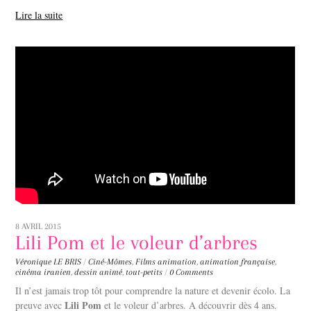
Lire la suite
8 AVRIL 2015
Lili Pom et le voleur d’arbres
Véronique LE BRIS
/
Ciné-Mômes
,
Films
animation
,
animation française
,
cinéma iranien
,
dessin animé
,
tout-petits
/
0 Comments
Il n’est jamais trop tôt pour comprendre la nature et devenir écolo. La
Lili Pom
preuve avec
et le voleur d’arbres. A découvrir dès 4 ans.