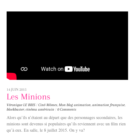
14 JUIN 2015
Les Minions
Véronique LE BRIS
/
Ciné-Mômes
,
Mon blog
animation
,
animation française
,
blockbuster
,
cinéma américain
/
0 Comments
Alors qu’ils n’étaient au départ que des personnages secondaires, les
minions sont devenus si populaires qu’ils reviennent avec un film rien
qu’à eux. En salle, le 8 juillet 2015. On y va?