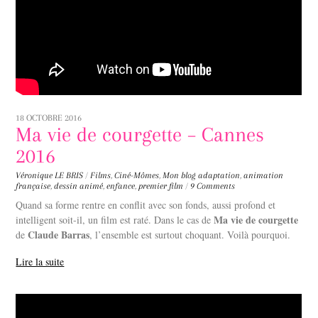
18 OCTOBRE 2016
Ma vie de courgette – Cannes
2016
Véronique LE BRIS
/
Films
,
Ciné-Mômes
,
Mon blog
adaptation
,
animation
française
,
dessin animé
,
enfance
,
premier film
/
9 Comments
Quand sa forme rentre en conflit avec son fonds, aussi profond et
Ma vie de courgette
intelligent soit-il, un film est raté. Dans le cas de
Claude Barras
de
, l’ensemble est surtout choquant. Voilà pourquoi.
Lire la suite