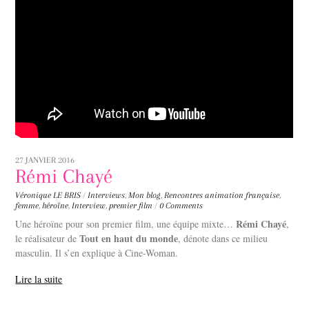
27 JANVIER 2016
Rémi Chayé
Véronique LE BRIS
/
Interviews
,
Mon blog
,
Rencontres
animation française
,
femme
,
héroïne
,
Interview
,
premier film
/
0 Comments
Rémi Chayé
Une héroïne pour son premier film, une équipe mixte…
,
Tout en haut du monde
le réalisateur de
, dénote dans ce milieu
masculin. Il s’en explique à Cine-Woman.
Lire la suite