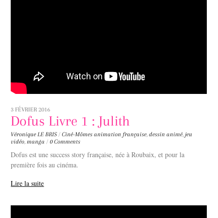
3 FÉVRIER 2016
Dofus Livre 1 : Julith
Véronique LE BRIS
/
Ciné-Mômes
animation française
,
dessin animé
,
jeu
vidéo
,
manga
/
0 Comments
Dofus est une success story française, née à Roubaix, et pour la
première fois au cinéma.
Lire la suite