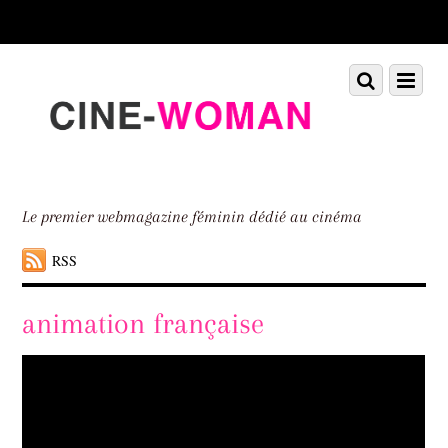
Scroll
down
to
Scroll
Menu
content
down
to
content
Le premier webmagazine féminin dédié au cinéma
RSS
animation française