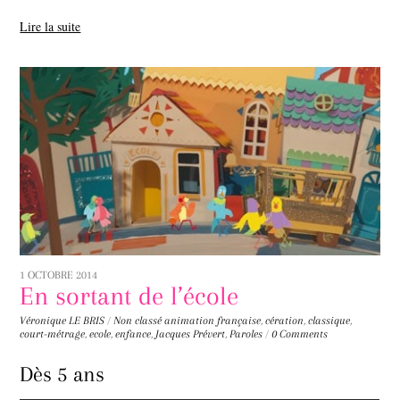
Lire la suite
1 OCTOBRE 2014
En sortant de l’école
Véronique LE BRIS
/
Non classé
animation française
,
cération
,
classique
,
court-métrage
,
ecole
,
enfance
,
Jacques Prévert
,
Paroles
/
0 Comments
Dès 5 ans