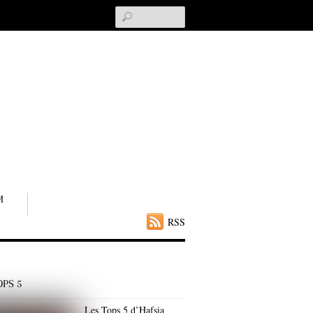
Search
M
RSS
OPS 5
Les Tops 5 d’Hafsia