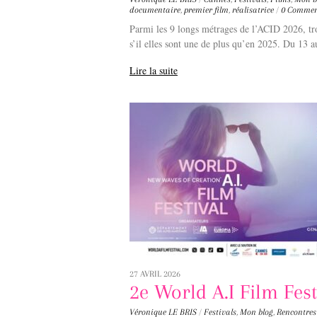
documentaire
,
premier film
,
réalisatrice
/
0 Commen
Parmi les 9 longs métrages de l’ACID 2026, tr
s’il elles sont une de plus qu’en 2025. Du 13 
Lire la suite
27 AVRIL 2026
2e World A.I Film Fest
Véronique LE BRIS
/
Festivals
,
Mon blog
,
Rencontres