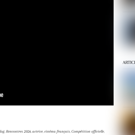
ARTIC
log
,
Rencontres
2026
,
actrice
,
cinéma français
,
Compétition officielle
,