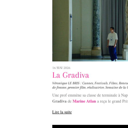
16 MAI 2026
La Gradiva
Véronique LE BRIS
/
Cannes
,
Festivals
,
Films
,
Renco
de femme
,
premier film
,
réalisatrice
,
Semaine de la 
Une prof emmène sa classe de terminale à Napl
Gradiva
Marine Atlan
de
a reçu le grand Pr
Lire la suite