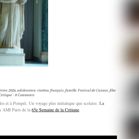
ntres
2026
,
adolescence
,
cinéma français
,
famille
,
Festival de Cannes
,
film
Critique
/
0 Comments
La
es et à Pompéi. Un voyage plus initiatique que scolaire.
ix AMI Paris de la
65e Semaine de la Critique
.