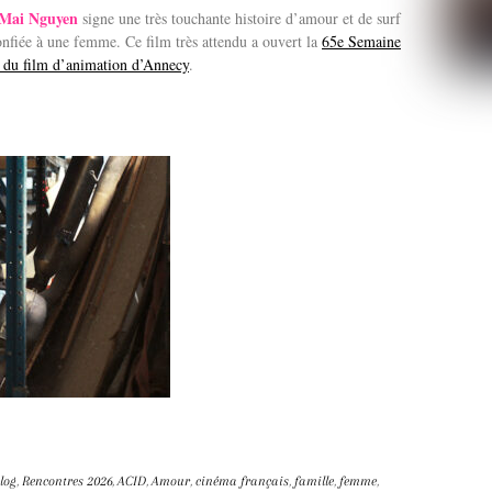
Mai Nguyen
signe une très touchante histoire d’amour et de surf
onfiée à une femme. Ce film très attendu a ouvert la
65e Semaine
l du film d’animation d’Annecy
.
log
,
Rencontres
2026
,
ACID
,
Amour
,
cinéma français
,
famille
,
femme
,