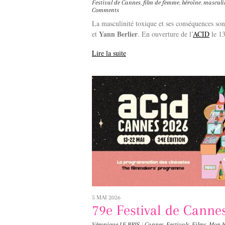
Festival de Cannes
,
film de femme
,
héroïne
,
masculi
Comments
La masculinité toxique et ses conséquences so
Yann Berlier
et
. En ouverture de l’
ACID
le 13
Lire la suite
5 MAI 2026
79e Festival de Canne
Véronique LE BRIS
/
Cannes
,
Festivals
,
Films
,
Mon b