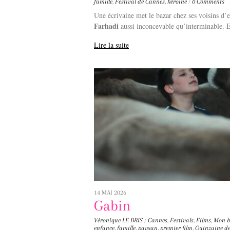
famille
,
Festival de Cannes
,
héroïne
/
0 Comments
Une écrivaine met le bazar chez ses voisins d’
Farhadi
aussi inconcevable qu’interminable.
Lire la suite
14 MAI 2026
Gabin
Véronique LE BRIS
/
Cannes
,
Festivals
,
Films
,
Mon b
enfance
,
famille
,
paysan
,
premier film
,
Quinzaine de