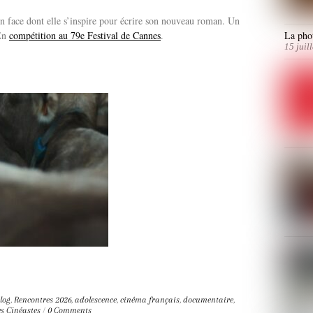
en face dont elle s’inspire pour écrire son nouveau roman. Un
 En
compétition au 79e Festival de Cannes
.
La phot
15 juil
log
,
Rencontres
2026
,
adolescence
,
cinéma français
,
documentaire
,
s Cinéastes
/
0 Comments