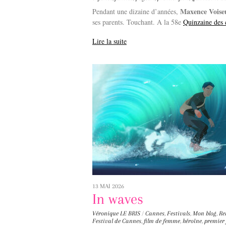
Maxence Voise
Pendant une dizaine d’années,
ses parents. Touchant. A la 58e
Quinzaine des c
Lire la suite
13 MAI 2026
In waves
Véronique LE BRIS
/
Cannes
,
Festivals
,
Mon blog
,
Re
Festival de Cannes
,
film de femme
,
héroïne
,
premier 