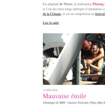
In Waves
Phuong 
En adaptant
, la réalisatrice
et l’un des rares longs métrages d’animation c
de la Critique
, et est en compétition au
festiva
Lire la suite
13 MAI 2026
Mauvaise étoile
Véronique LE BRIS
/
Cannes
,
Festivals
,
Films
,
Mon b