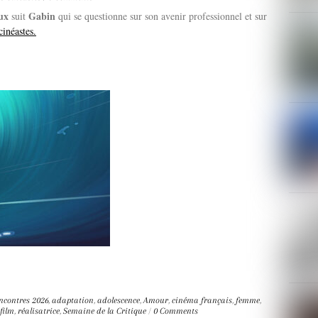
ux
Gabin
suit
qui se questionne sur son avenir professionnel et sur
inéastes.
ncontres
2026
,
adaptation
,
adolescence
,
Amour
,
cinéma français
,
femme
,
film
,
réalisatrice
,
Semaine de la Critique
/
0 Comments