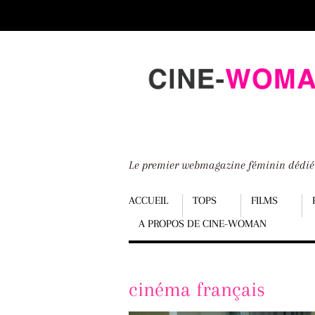
Scroll
down
to
content
Le premier webmagazine féminin dédi
Menu
ACCUEIL
TOPS
FILMS
A PROPOS DE CINE-WOMAN
Scroll
down
to
cinéma français
content