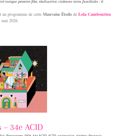
nté toxique
,
premier film
,
réalisatrice
,
violences intra familiales
/
0
Mauvaise Étoile
Lola Cambourieu
nt au programme de cette
de
 mai 2026.
s – 34e ACID
log
,
Rencontres
2026
,
34e ACID
,
ACID
,
animation
,
cinéma français
,