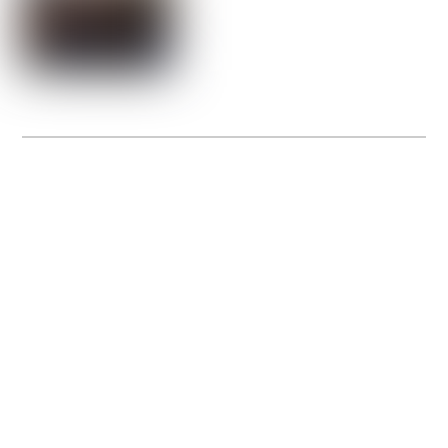
La Gacilly fête les 200 ans de la photo
20 expos pour célébrer les 23 ans du remarquable festival de la Gacilly et les 200
d’un art qu’il honore : la photographie.