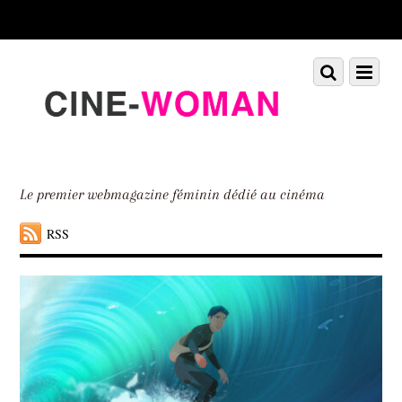
Scroll
down
to
Scroll
Menu
content
down
to
content
Le premier webmagazine féminin dédié au cinéma
RSS