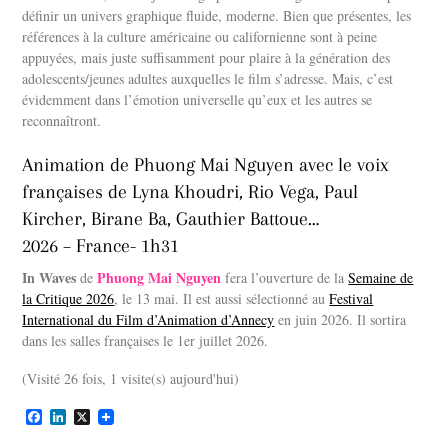
définir un univers graphique fluide, moderne. Bien que présentes, les
références à la culture américaine ou californienne sont à peine
appuyées, mais juste suffisamment pour plaire à la génération des
adolescents/jeunes adultes auxquelles le film s’adresse. Mais, c’est
évidemment dans l’émotion universelle qu’eux et les autres se
reconnaîtront.
Animation de Phuong Mai Nguyen avec le voix
françaises de Lyna Khoudri, Rio Vega, Paul
Kircher, Birane Ba, Gauthier Battoue…
2026 – France- 1h31
In Waves
Phuong Mai Nguyen
de
fera l’ouverture de la
Semaine de
la Critique 2026
, le 13 mai. Il est aussi sélectionné au
Festival
International du Film d’Animation d’Annecy
en juin 2026. Il sortira
dans les salles françaises le 1er juillet 2026.
(Visité 26 fois, 1 visite(s) aujourd'hui)
F
L
X
a
i