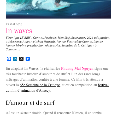
13 MAI 2026
In waves
Véronique LE BRIS
/
Cannes
,
Festivals
,
Mon blog
,
Rencontres
2026
,
adaptation
,
adolescence
,
Amour
,
cinéma français
,
femme
,
Festival de Cannes
,
film de
femme
,
héroïne
,
premier film
,
réalisatrice
,
Semaine de la Critique
/
0
Comments
F
L
X
a
i
c
n
In Waves
Phuong Mai Nguyen
En adaptant
, la réalisatrice
signe une
e
k
très touchante histoire d’amour et de surf et l’un des rares longs
b
e
métrages d’animation confiée à une femme. Ce film très attendu a
o
d
o
I
ouvert la
65e Semaine de la Critique
, et est en compétition au
festival
k
n
du film d’animation d’Annecy
.
D’amour et de surf
AJ est un skateur timide. Quand il rencontre Kirsten, il en tombe