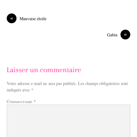
c
n
e
k
b
e
o
d
«
Mauvaise étoile
o
I
k
n
»
Gabin
Laisser un commentaire
Votre adresse e-mail ne sera pas publiée.
Les champs obligatoires sont
indiqués avec
*
Commentaire
*