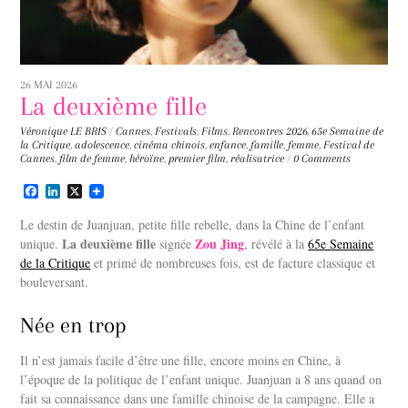
26 MAI 2026
La deuxième fille
Véronique LE BRIS
/
Cannes
,
Festivals
,
Films
,
Rencontres
2026
,
65e Semaine de
la Critique
,
adolescence
,
cinéma chinois
,
enfance
,
famille
,
femme
,
Festival de
Cannes
,
film de femme
,
héroïne
,
premier film
,
réalisatrice
/
0 Comments
F
L
X
a
i
c
n
Le destin de Juanjuan, petite fille rebelle, dans la Chine de l’enfant
e
k
La deuxième fille
Zou Jing
unique.
signée
, révélé à la
65e Semaine
b
e
de la Critique
o
d
et primé de nombreuses fois, est de facture classique et
o
I
bouleversant.
k
n
Née en trop
Il n’est jamais facile d’être une fille, encore moins en Chine, à
l’époque de la politique de l’enfant unique. Juanjuan a 8 ans quand on
fait sa connaissance dans une famille chinoise de la campagne. Elle a