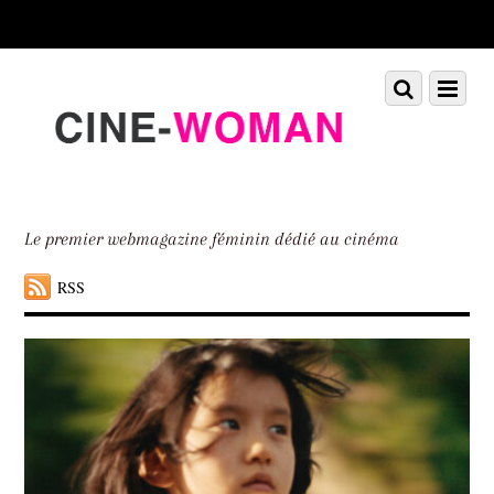
Scroll
down
to
Scroll
Menu
content
down
to
content
Le premier webmagazine féminin dédié au cinéma
RSS