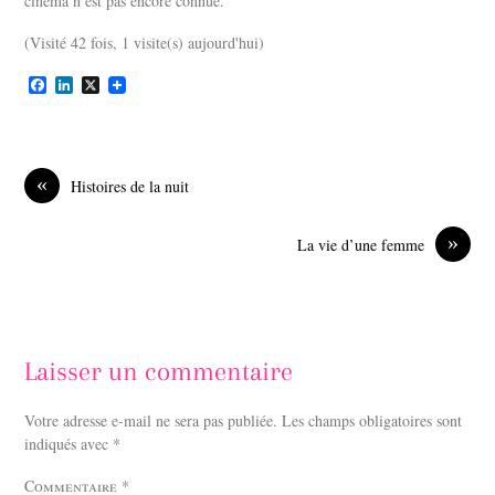
cinéma n’est pas encore connue.
(Visité 42 fois, 1 visite(s) aujourd'hui)
F
L
X
a
i
c
n
e
k
b
e
o
d
«
Histoires de la nuit
o
I
k
n
»
La vie d’une femme
Laisser un commentaire
Votre adresse e-mail ne sera pas publiée.
Les champs obligatoires sont
indiqués avec
*
Commentaire
*