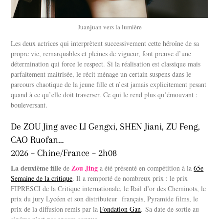
Juanjuan vers la lumière
Les deux actrices qui interprètent successivement cette héroïne de sa
propre vie, remarquables et pleines de vigueur, font preuve d’une
détermination qui force le respect. Si la réalisation est classique mais
parfaitement maitrisée, le récit ménage un certain suspens dans le
parcours chaotique de la jeune fille et n’est jamais explicitement pesant
quand à ce qu’elle doit traverser. Ce qui le rend plus qu’émouvant :
bouleversant.
De ZOU Jing avec LI Gengxi, SHEN Jiani, ZU Feng,
CAO Ruofan…
2026 – Chine/France – 2h08
La deuxième fille
Zou Jing
de
a été présenté en compétition à la
65e
Semaine de la critique
. Il a remporté de nombreux prix : le prix
FIPRESCI de la Critique internationale, le Rail d’or des Cheminots, le
prix du jury Lycéen et son distributeur
français, Pyramide films, le
prix de la diffusion remis par la
Fondation Gan
.
Sa date de sortie au