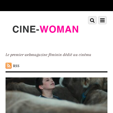
Scroll
down
to
Scroll
Menu
content
down
to
content
Le premier webmagazine féminin dédié au cinéma
RSS