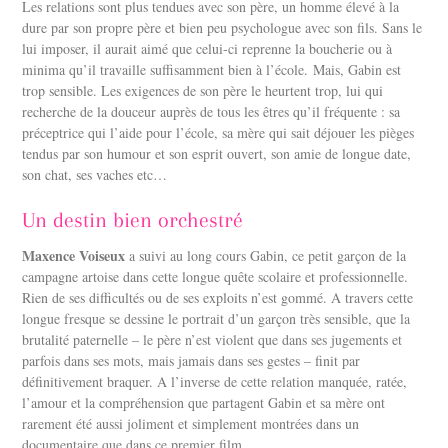
Les relations sont plus tendues avec son père, un homme élevé à la
dure par son propre père et bien peu psychologue avec son fils. Sans le
lui imposer, il aurait aimé que celui-ci reprenne la boucherie ou à
minima qu’il travaille suffisamment bien à l’école.
Mais, Gabin est
trop sensible. Les exigences de son père le heurtent trop, lui qui
recherche de la douceur auprès de tous les êtres qu’il fréquente : sa
préceptrice qui l’aide pour l’école, sa mère qui sait déjouer les pièges
tendus par son humour et son esprit ouvert, son amie de longue date,
son chat, ses vaches etc…
Un destin bien orchestré
Maxence Voiseux
a suivi au long cours Gabin, ce petit garçon de la
campagne artoise dans cette longue quête scolaire et professionnelle.
Rien de ses difficultés ou de ses exploits n’est gommé. A travers cette
longue fresque se dessine le portrait d’un garçon très sensible, que la
brutalité paternelle – le père n’est violent que dans ses jugements et
parfois dans ses mots, mais jamais dans ses gestes – finit par
définitivement braquer. A l’inverse de cette relation manquée, ratée,
l’amour et la compréhension que partagent Gabin et sa mère ont
rarement été aussi joliment et simplement montrées dans un
documentaire que dans ce premier film.