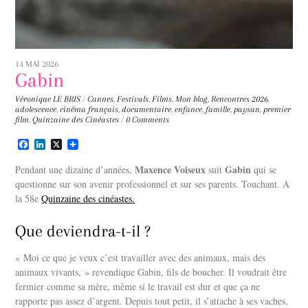
14 MAI 2026
Gabin
Véronique LE BRIS
/
Cannes
,
Festivals
,
Films
,
Mon blog
,
Rencontres
2026
,
adolescence
,
cinéma français
,
documentaire
,
enfance
,
famille
,
paysan
,
premier
film
,
Quinzaine des Cinéastes
/
0 Comments
F
L
X
a
i
c
n
Maxence Voiseux
Gabin
Pendant une dizaine d’années,
suit
qui se
e
k
questionne sur son avenir professionnel et sur ses parents. Touchant. A
b
e
la 58e
o
Quinzaine des cinéastes.
d
o
I
k
n
Que deviendra-t-il ?
« Moi ce que je veux c’est travailler avec des animaux, mais des
animaux vivants, » revendique Gabin, fils de boucher. Il voudrait être
fermier comme sa mère, même si le travail est dur et que ça ne
rapporte pas assez d’argent. Depuis tout petit, il s’attache à ses vaches,