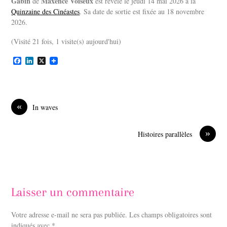
Gabin
Maxence Voiseux
de
est révélé le jeudi 14 mai 2026 à la
Quinzaine des Cinéastes
. Sa date de sortie est fixée au 18 novembre
2026.
(Visité 21 fois, 1 visite(s) aujourd'hui)
F
L
X
a
i
c
n
e
k
b
e
o
d
«
In waves
o
I
k
n
»
Histoires parallèles
Laisser un commentaire
Votre adresse e-mail ne sera pas publiée.
Les champs obligatoires sont
indiqués avec
*