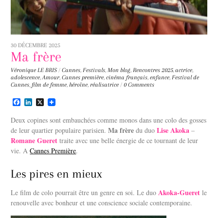
30 DÉCEMBRE 2025
Ma frère
Véronique LE BRIS
/
Cannes
,
Festivals
,
Mon blog
,
Rencontres
2025
,
actrice
,
adolescence
,
Amour
,
Cannes première
,
cinéma français
,
enfance
,
Festival de
Cannes
,
film de femme
,
héroïne
,
réalisatrice
/
0 Comments
F
L
X
a
i
c
n
Deux copines sont embauchées comme monos dans une colo des gosses
e
k
Ma frère
Lise Akoka
de leur quartier populaire parisien.
du duo
–
b
e
Romane Gueret
o
d
traite avec une belle énergie de ce tournant de leur
o
I
vie.
A
Cannes Première
.
k
n
Les pires en mieux
Akoka-Gueret
Le film de colo pourrait être un genre en soi. Le duo
le
renouvelle avec bonheur et une conscience sociale contemporaine.