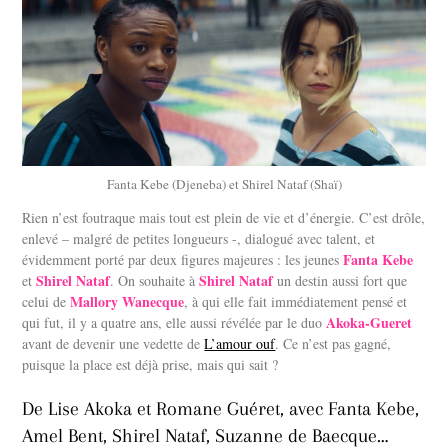
Fanta Kebe (Djeneba) et Shirel Nataf (Shaï)
Rien n’est foutraque mais tout est plein de vie et d’énergie. C’est drôle,
enlevé – malgré de petites longueurs -, dialogué avec talent, et
Fanta Kebe
évidemment porté par deux figures majeures : les jeunes
Shirel Nataf
Shirel Nataf
et
. On souhaite à
un destin aussi fort que
Mallory Wanecque
celui de
, à qui elle fait immédiatement pensé et
Akoka-Gueret
qui fut, il y a quatre ans, elle aussi révélée par le duo
avant de devenir une vedette de
L’amour ouf
. Ce n’est pas gagné,
puisque la place est déjà prise, mais qui sait ?
De Lise Akoka et Romane Guéret, avec Fanta Kebe,
Amel Bent, Shirel Nataf, Suzanne de Baecque…