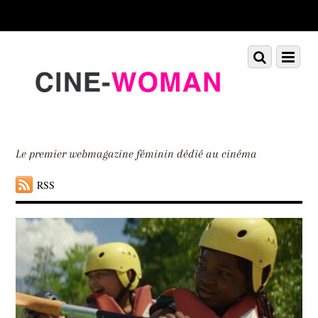
Scroll
down
to
Scroll
Menu
content
down
to
content
Le premier webmagazine féminin dédié au cinéma
RSS