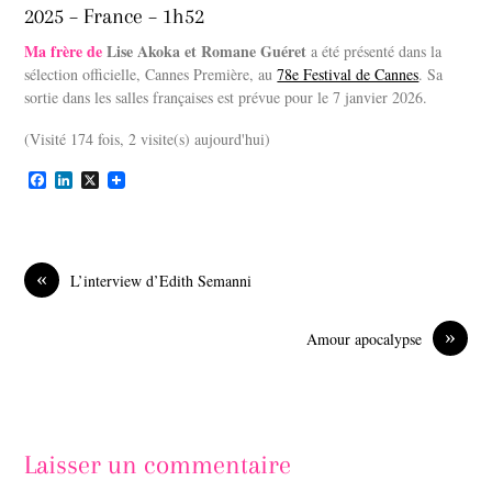
2025 – France – 1h52
Ma frère de
Lise Akoka et Romane Guéret
a été présenté dans la
sélection officielle, Cannes Première, au
78e Festival de Cannes
. Sa
sortie dans les salles françaises est prévue pour le 7 janvier 2026.
(Visité 174 fois, 2 visite(s) aujourd'hui)
F
L
X
a
i
c
n
e
k
b
e
o
d
«
L’interview d’Edith Semanni
o
I
k
n
»
Amour apocalypse
Laisser un commentaire