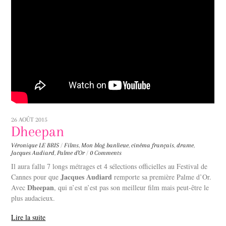
26 AOÛT 2015
Dheepan
Véronique LE BRIS
/
Films
,
Mon blog
banlieue
,
cinéma français
,
drame
,
Jacques Audiard
,
Palme d'Or
/
0 Comments
Il aura fallu 7 longs métrages et 4 sélections officielles au Festival de
Jacques Audiard
Cannes pour que
remporte sa première Palme d’Or.
Dheepan
Avec
, qui n’est n’est pas son meilleur film mais peut-être le
plus audacieux.
Lire la suite