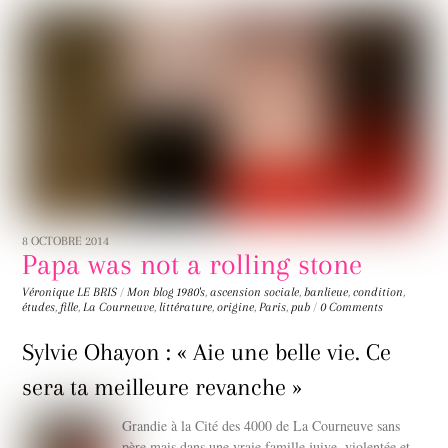
8 OCTOBRE 2014
Papa was not a rolling stone
Véronique LE BRIS
/
Mon blog
1980's
,
ascension sociale
,
banlieue
,
condition
,
études
,
fille
,
La Courneuve
,
littérature
,
origine
,
Paris
,
pub
/
0 Comments
Sylvie Ohayon : « Aie une belle vie. Ce
sera ta meilleure revanche »
Grandie à la Cité des 4000 de La Courneuve sans
père mais dans une vraie famille juive, violentée et