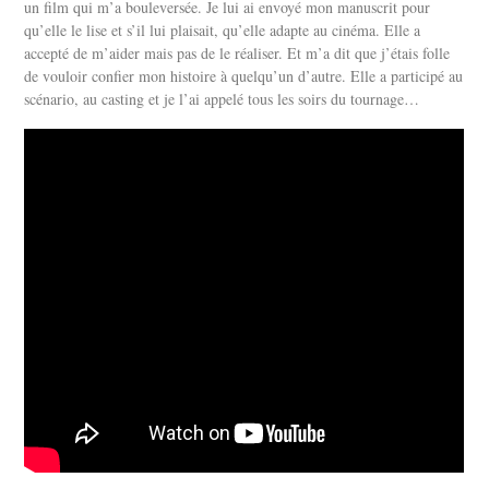
un film qui m’a bouleversée. Je lui ai envoyé mon manuscrit pour
qu’elle le lise et s’il lui plaisait, qu’elle adapte au cinéma. Elle a
accepté de m’aider mais pas de le réaliser. Et m’a dit que j’étais folle
de vouloir confier mon histoire à quelqu’un d’autre. Elle a participé au
scénario, au casting et je l’ai appelé tous les soirs du tournage…