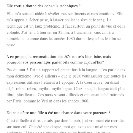
Elle vous a donné des conseils techniques ?
Elle m’a surtout aidée à révéler mes sentiments et mes émotions. Elle
m’a appris à lâcher prise, à laisser couler la sève et le sang. La
technique est un faux problème. Il faut surtout un point de vue et de la
volonté. J’ai tenu à tourner en 35mm, à l’ancienne, sans caméra
numérique, comme dans les années 1980 durant lesquelles le film se
passe.
A ce propos, la reconstitution des 80’s est très bien faite, mais
pourquoi vos personnages parlent-ils comme aujourd’hui?
Pas du tout ! J’ai un rapport tellement fort à la langue –j’en parle dans
mon deuxième livre d’ailleurs – que je peux vous assurer que toutes les
expressions utilisées l’étaient à l’époque. A la Courneuve, on disait
déjà relou, rebeu, mytho, mythologue. Chez nous, la langue était plus
libre, plus fleurie. Ces mots se sont diffusés et ont ensuite été rattrapés
par Paris, comme le Verlan dans les années 1960.
Est-ce qu’être une fille a été une chance dans votre parcours ?
C’est difficile à dire. Je sais que dans la pub, j’ai vraiment été recrutée
sur mon cul. Ca a été une claque, moi qui avais tout misé sur mes
diplômes ! Mais, je ne suis pas sûre qu’en banlieue, il y ait un