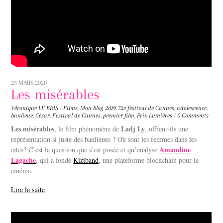
23 MARS 2020
Les misérables
Véronique LE BRIS
/
Films
,
Mon blog
2019
,
72e festival de Cannes
,
adolescence
,
banlieue
,
César
,
Festival de Cannes
,
premier film
,
Prix Lumières
/
0 Comments
Les misérables
Ladj Ly
, le film phénomène de
, offrent-ils une
représentation si juste des banlieues ? Où sont les femmes dans les
Amandine
cités? C’est la question que s’est posée et qu’analyse
Lagache
, qui a fondé
Kiziband
, une plateforme blockchain pour le
cinéma.
Lire la suite