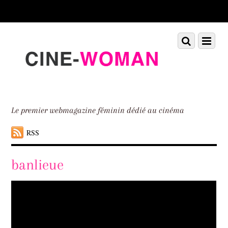
Scroll
down
to
Scroll
Menu
content
down
to
content
Le premier webmagazine féminin dédié au cinéma
RSS
banlieue