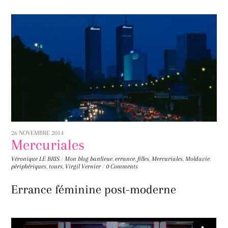
26 NOVEMBRE 2014
Mercuriales
Véronique LE BRIS
/
Mon blog
banlieue
,
errance
,
filles
,
Mercuriales
,
Moldavie
,
périphériques
,
tours
,
Virgil Vernier
/
0 Comments
Errance féminine post-moderne