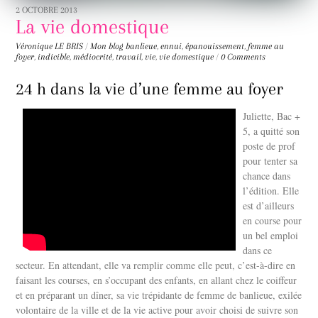
2 OCTOBRE 2013
La vie domestique
Véronique LE BRIS
/
Mon blog
banlieue
,
ennui
,
épanouissement
,
femme au
foyer
,
indicible
,
médiocrité
,
travail
,
vie
,
vie domestique
/
0 Comments
24 h dans la vie d’une femme au foyer
Juliette, Bac +
5, a quitté son
poste de prof
pour tenter sa
chance dans
l’édition. Elle
est d’ailleurs
en course pour
un bel emploi
dans ce
secteur. En attendant, elle va remplir comme elle peut, c’est-à-dire en
faisant les courses, en s’occupant des enfants, en allant chez le coiffeur
et en préparant un dîner, sa vie trépidante de femme de banlieue, exilée
volontaire de la ville et de la vie active pour avoir choisi de suivre son