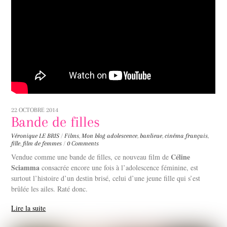
22 OCTOBRE 2014
Bande de filles
Véronique LE BRIS
/
Films
,
Mon blog
adolescence
,
banlieue
,
cinéma français
,
fille
,
film de femmes
/
0 Comments
Céline
Vendue comme une bande de filles, ce nouveau film de
Sciamma
consacrée encore une fois à l’adolescence féminine, est
surtout l’histoire d’un destin brisé, celui d’une jeune fille qui s’est
brûlée les ailes. Raté donc.
Lire la suite