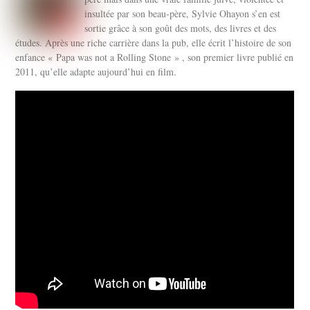
insultée par son beau-père, Sylvie Ohayon s’en est
sortie grâce à son goût des mots, des livres et des
études. Après une riche carrière dans la pub, elle écrit l’histoire de son
enfance « Papa was not a Rolling Stone » , son premier livre publié en
2011, qu’elle adapte aujourd’hui en film.