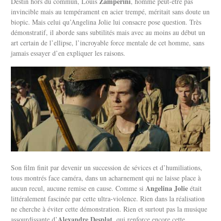
Zamperini
Destin hors du commun, Louis
, homme peut-être pas
invincible mais au tempérament en acier trempé, méritait sans doute un
biopic. Mais celui qu’Angelina Jolie lui consacre pose question. Très
démonstratif, il aborde sans subtilités mais avec au moins au début un
art certain de l’ellipse, l’incroyable force mentale de cet homme, sans
jamais essayer d’en expliquer les raisons.
Son film finit par devenir un succession de sévices et d’humiliations,
tous montrés face caméra, dans un acharnement qui ne laisse place à
Angelina Jolie
aucun recul, aucune remise en cause. Comme si
était
littéralement fascinée par cette ultra-violence. Rien dans la réalisation
ne cherche à éviter cette démonstration. Rien et surtout pas la musique
Alexandre Desplat
assourdissante d’
, qui renforce encore cette