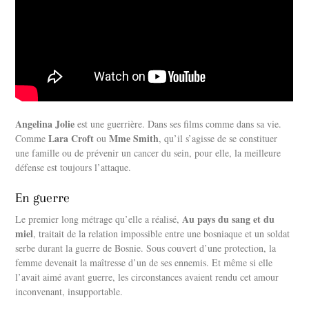
Angelina Jolie
est une guerrière. Dans ses films comme dans sa vie.
Lara Croft
Mme Smith
Comme
ou
, qu’il s’agisse de se constituer
une famille ou de prévenir un cancer du sein, pour elle, la meilleure
défense est toujours l’attaque.
En guerre
Au pays du sang et du
Le premier long métrage qu’elle a réalisé,
miel
, traitait de la relation impossible entre une bosniaque et un soldat
serbe durant la guerre de Bosnie. Sous couvert d’une protection, la
femme devenait la maîtresse d’un de ses ennemis. Et même si elle
l’avait aimé avant guerre, les circonstances avaient rendu cet amour
inconvenant, insupportable.