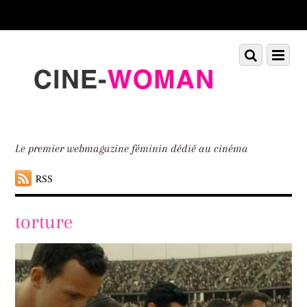
Scroll
down
to
Scroll
Menu
content
down
to
content
Le premier webmagazine féminin dédié au cinéma
RSS
torture