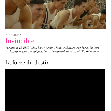
7 JANVIER 2015
Invincible
Véronique LE BRIS
/
Mon blog
Angelina Jolie
,
exploit
,
guerre
,
héros
,
histoire
varie
,
Japon
,
jeux olympiques
,
Louis Zamperini
,
torture
,
WWII
/
0 Comments
La force du destin