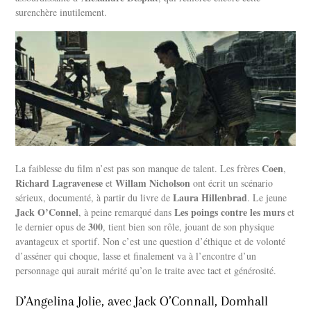
surenchère inutilement.
Coen
La faiblesse du film n’est pas son manque de talent. Les frères
,
Richard Lagravenese
Willam Nicholson
et
ont écrit un scénario
Laura Hillenbrad
sérieux, documenté, à partir du livre de
. Le jeune
Jack O’Connel
Les poings contre les murs
, à peine remarqué dans
et
300
le dernier opus de
, tient bien son rôle, jouant de son physique
avantageux et sportif. Non c’est une question d’éthique et de volonté
d’asséner qui choque, lasse et finalement va à l’encontre d’un
personnage qui aurait mérité qu’on le traite avec tact et générosité.
D’Angelina Jolie, avec Jack O’Connall, Domhall