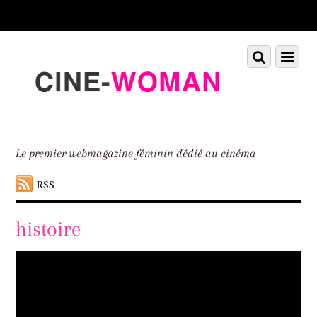
Scroll
down
to
Scroll
Menu
content
down
to
content
Le premier webmagazine féminin dédié au cinéma
RSS
histoire