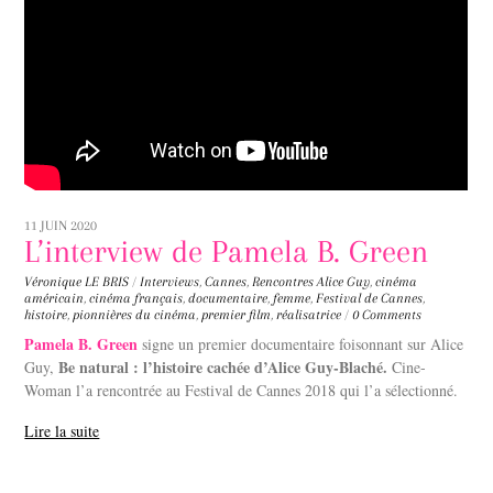
11 JUIN 2020
L’interview de Pamela B. Green
Véronique LE BRIS
/
Interviews
,
Cannes
,
Rencontres
Alice Guy
,
cinéma
américain
,
cinéma français
,
documentaire
,
femme
,
Festival de Cannes
,
histoire
,
pionnières du cinéma
,
premier film
,
réalisatrice
/
0 Comments
Pamela B. Green
signe un premier documentaire foisonnant sur Alice
Be natural : l’histoire cachée d’Alice Guy-Blaché.
Guy,
Cine-
Woman l’a rencontrée au Festival de Cannes 2018 qui l’a sélectionné.
Lire la suite