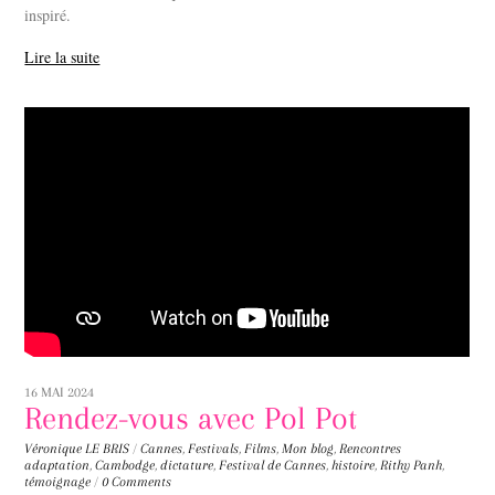
inspiré.
Lire la suite
16 MAI 2024
Rendez-vous avec Pol Pot
Véronique LE BRIS
/
Cannes
,
Festivals
,
Films
,
Mon blog
,
Rencontres
adaptation
,
Cambodge
,
dictature
,
Festival de Cannes
,
histoire
,
Rithy Panh
,
témoignage
/
0 Comments