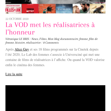
22 OCTOBRE 2020
La VOD met les réalisatrices à
l’honneur
Véronique LE BRIS
/
News
,
Films
,
Mon blog
documentaire
,
femme
,
film de
femme
,
histoire
,
réalisatrice
/
0 Comments
Après
Alice Guy
et ses 18 films programmés sur la Cinetek depuis
l’été 2020, Le Lab des femmes s’associe à Universciné qui met une
centaine de films de réalisatrices à l’affiche. Ou quand la VOD valorise
enfin le cinéma des femmes.
Lire la suite