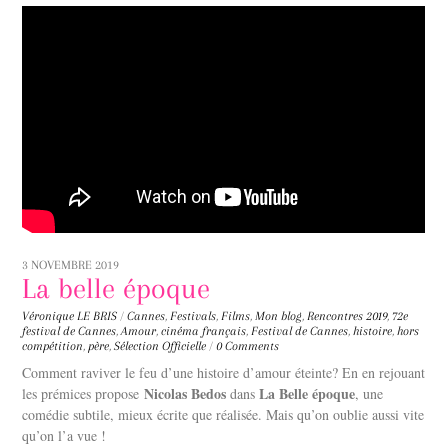
3 NOVEMBRE 2019
La belle époque
Véronique LE BRIS
/
Cannes
,
Festivals
,
Films
,
Mon blog
,
Rencontres
2019
,
72e
festival de Cannes
,
Amour
,
cinéma français
,
Festival de Cannes
,
histoire
,
hors
compétition
,
père
,
Sélection Officielle
/
0 Comments
Comment raviver le feu d’une histoire d’amour éteinte? En en rejouant
Nicolas Bedos
La Belle époque
les prémices propose
dans
, une
comédie subtile, mieux écrite que réalisée. Mais qu’on oublie aussi vite
qu’on l’a vue !