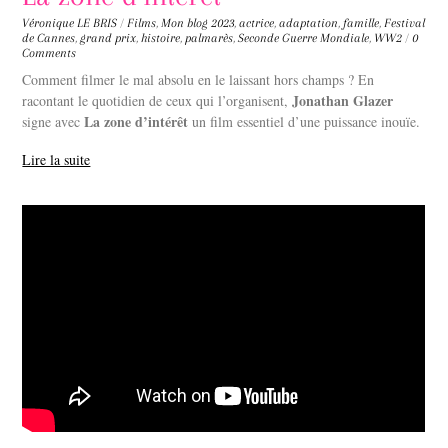
Véronique LE BRIS
/
Films
,
Mon blog
2023
,
actrice
,
adaptation
,
famille
,
Festival
de Cannes
,
grand prix
,
histoire
,
palmarès
,
Seconde Guerre Mondiale
,
WW2
/
0
Comments
Comment filmer le mal absolu en le laissant hors champs ? En
Jonathan Glazer
racontant le quotidien de ceux qui l’organisent,
La zone d’intérêt
signe avec
un film essentiel d’une puissance inouïe.
Lire la suite