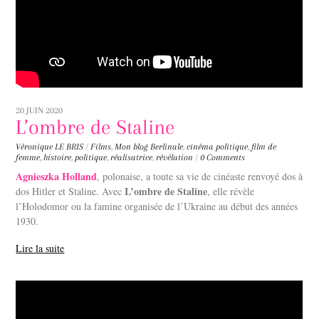
20 JUIN 2020
L’ombre de Staline
Véronique LE BRIS
/
Films
,
Mon blog
Berlinale
,
cinéma politique
,
film de
femme
,
histoire
,
politique
,
réalisatrice
,
révélation
/
0 Comments
Agnieszka Holland
, polonaise, a toute sa vie de cinéaste renvoyé dos à
L’ombre de Staline
dos Hitler et Staline. Avec
, elle révèle
l’Holodomor ou la famine organisée de l’Ukraine au début des années
1930.
Lire la suite