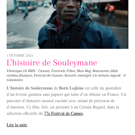
1 OCTOBRE 2024
L’histoire de Souleymane
Véronique LE BRIS
/
Cannes
,
Festivals
,
Films
,
Mon blog
,
Rencontres
2024
,
cinéma français
,
Festival de Cannes
,
histoire
,
immigré
,
Un certain regard
/
0
Comments
L’histoire de Souleymane
Boris Lojkine
de
est celle du quotidien
d’un livreur guinéen sans papiers qui tente d’en obtenir en France. Un
parcours d’obstacles insensé raconté avec autant de précision de
d’émotion. Ce film, fort, est présenté à un Certain Regard, dans la
sélection officielle du
77e Festival de Cannes
.
Lire la suite