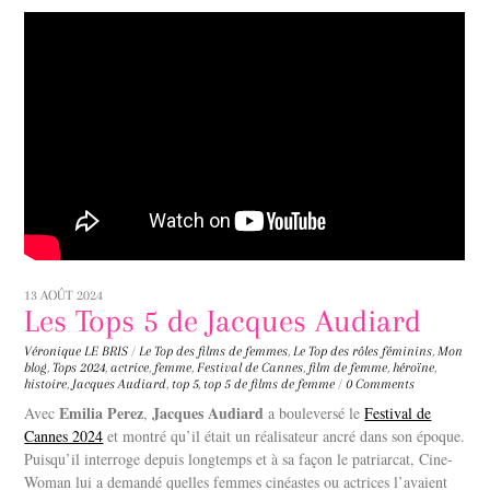
13 AOÛT 2024
Les Tops 5 de Jacques Audiard
Véronique LE BRIS
/
Le Top des films de femmes
,
Le Top des rôles féminins
,
Mon
blog
,
Tops
2024
,
actrice
,
femme
,
Festival de Cannes
,
film de femme
,
héroïne
,
histoire
,
Jacques Audiard
,
top 5
,
top 5 de films de femme
/
0 Comments
Emilia Perez
Jacques Audiard
Avec
,
a bouleversé le
Festival de
Cannes 2024
et montré qu’il était un réalisateur ancré dans son époque.
Puisqu’il interroge depuis longtemps et à sa façon le patriarcat, Cine-
Woman lui a demandé quelles femmes cinéastes ou actrices l’avaient