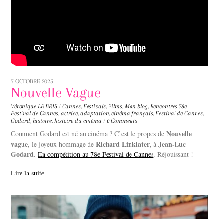
7 OCTOBRE 2025
Nouvelle Vague
Véronique LE BRIS
/
Cannes
,
Festivals
,
Films
,
Mon blog
,
Rencontres
78e
Festival de Cannes
,
actrice
,
adaptation
,
cinéma français
,
Festival de Cannes
,
Godard
,
histoire
,
histoire du cinéma
/
0 Comments
Nouvelle
Comment Godard est né au cinéma ? C’est le propos de
vague
Richard Linklater
Jean-Luc
, le joyeux hommage de
, à
Godard
.
En compétition au 78e Festival de Cannes
. Réjouissant !
Lire la suite