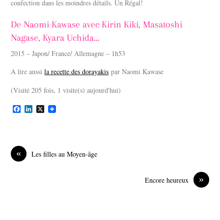
confection dans les moindres détails. Un Régal!
De Naomi Kawase avec Kirin Kiki, Masatoshi
Nagase, Kyara Uchida…
2015 – Japon/ France/ Allemagne – 1h53
A lire aussi
la recette des dorayakis
par Naomi Kawase
(Visité 205 fois, 1 visite(s) aujourd'hui)
F
L
X
a
i
c
n
e
k
b
e
o
d
«
Les filles au Moyen-âge
o
I
k
n
»
Encore heureux