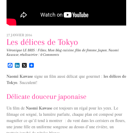
27 JANVIER 2016
Les délices de Tokyo
Véronique LE BRIS
/
Films
,
Mon blog
cuisine
,
film de femme
,
Japon
,
Naomi
Kawase
,
réalisatrice
/
0 Comments
F
L
X
a
i
c
n
Naomi Kawase
les délices de
signe un film aussi délicat que gourmet :
e
k
Tokyo
. Succulent!
b
e
o
d
o
I
Délicate douceur japonaise
k
n
Naomi Kawase
Un film de
est toujours un régal pour les yeux. Le
filmage est soigné, la lumière parfaite, chaque plan est composé pour
magnifier ce qu’il tend à montrer : du vent dans les cerisiers en fleurs,
une jeune fille en uniforme songeuse au dessus d’une rivière, un
trottoir jonché de pétales blancs…