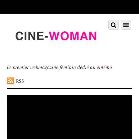
Scroll
down
to
Scroll
Menu
content
down
to
content
Le premier webmagazine féminin dédié au cinéma
RSS