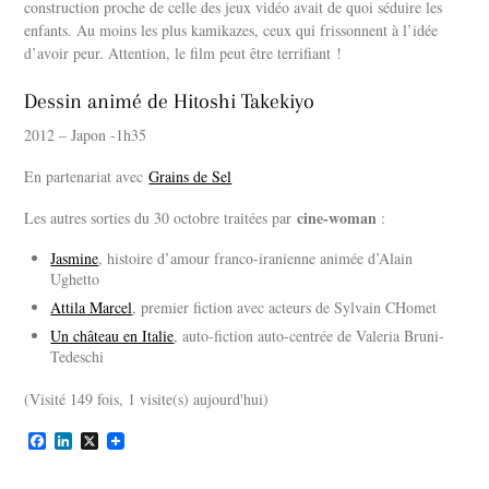
construction proche de celle des jeux vidéo avait de quoi séduire les
enfants. Au moins les plus kamikazes, ceux qui frissonnent à l’idée
d’avoir peur. Attention, le film peut être terrifiant !
Dessin animé de Hitoshi Takekiyo
2012 – Japon -1h35
En partenariat avec
Grains de Sel
cine-woman
Les autres sorties du 30 octobre traitées par
:
Jasmine
, histoire d’amour franco-iranienne animée d’Alain
Ughetto
Attila Marcel
, premier fiction avec acteurs de Sylvain CHomet
Un château en Italie
, auto-fiction auto-centrée de Valeria Bruni-
Tedeschi
(Visité 149 fois, 1 visite(s) aujourd'hui)
F
L
X
a
i
c
n