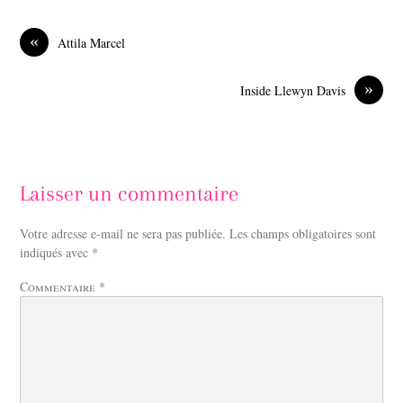
e
k
b
e
o
d
«
Attila Marcel
o
I
k
n
»
Inside Llewyn Davis
Laisser un commentaire
Votre adresse e-mail ne sera pas publiée.
Les champs obligatoires sont
indiqués avec
*
Commentaire
*