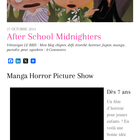
27 OCTOBRE 2013
After School Midnighters
Véronique LE BRIS
/
Mon blog
chipies
,
défi
,
écorché
,
horreur
,
Japon
,
manga
,
parodie
,
peut
,
squelette
/
0 Comments
F
L
X
a
i
c
n
Manga Horror Picture Show
e
k
b
e
o
d
o
I
Dès 7 ans
k
n
Un film
d’horreur
pour jeunes
enfants ? En
voilà une
bonne idée