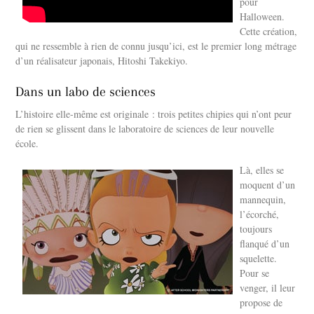
pour
Halloween.
Cette création,
qui ne ressemble à rien de connu jusqu’ici, est le premier long métrage
d’un réalisateur japonais, Hitoshi Takekiyo.
Dans un labo de sciences
L’histoire elle-même est originale : trois petites chipies qui n’ont peur
de rien se glissent dans le laboratoire de sciences de leur nouvelle
école.
Là, elles se
moquent d’un
mannequin,
l’écorché,
toujours
flanqué d’un
squelette.
Pour se
venger, il leur
propose de