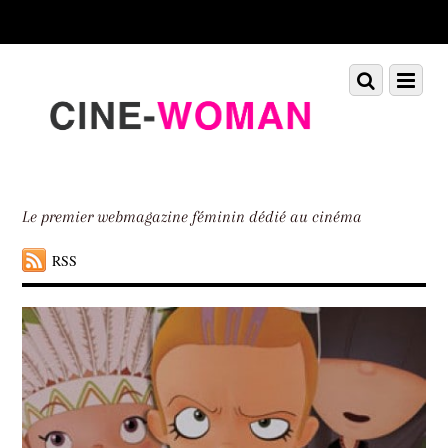
Scroll
down
to
Scroll
Menu
content
down
to
content
Le premier webmagazine féminin dédié au cinéma
RSS