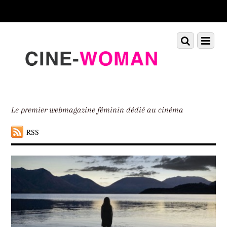
Scroll
down
to
Scroll
Menu
content
down
to
content
Le premier webmagazine féminin dédié au cinéma
RSS