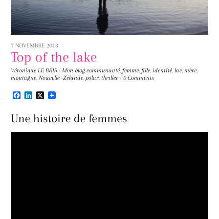
7 NOVEMBRE 2013
Top of the lake
Véronique LE BRIS
/
Mon blog
communauté
,
femme
,
fille
,
identité
,
lac
,
mère
,
montagne
,
Nouvelle -Zélande
,
polar
,
thriller
/
0 Comments
F
L
X
a
i
c
n
Une histoire de femmes
e
k
b
e
o
d
o
I
k
n