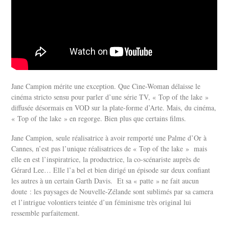
Jane Campion mérite une exception. Que Cine-Woman délaisse le
cinéma stricto sensu pour parler d’une série TV, « Top of the lake »
diffusée désormais en VOD sur la plate-forme d’Arte. Mais, du cinéma,
« Top of the lake » en regorge. Bien plus que certains films.
Jane Campion, seule réalisatrice à avoir remporté une Palme d’Or à
Cannes, n’est pas l’unique réalisatrices de « Top of the lake » mais
elle en est l’inspiratrice, la productrice, la co-scénariste auprès de
Gérard Lee… Elle l’a bel et bien dirigé un épisode sur deux confiant
les autres à un certain Garth Davis. Et sa « patte » ne fait aucun
doute : les paysages de Nouvelle-Zélande sont sublimés par sa camera
et l’intrigue volontiers teintée d’un féminisme très original lui
ressemble parfaitement.