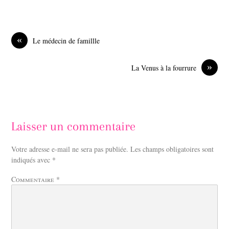
a
i
c
n
e
k
b
e
o
d
«
Le médecin de famillle
o
I
k
n
»
La Venus à la fourrure
Laisser un commentaire
Votre adresse e-mail ne sera pas publiée.
Les champs obligatoires sont
indiqués avec
*
Commentaire
*