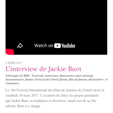
6 MARS 2017
L’interview de Jackie Buet
Véronique LE BRIS
/
Festivals
,
Interviews
,
Rencontres
court-métrage
,
documentaire
,
femme
,
Festival de Créteil
,
fiction
,
film de femme
,
réalisatrice
/
0
Comments
Le 39e Festival International des films de femmes de Créteil ouvre le
vendredi 10 mars 2017. L’occasion de relire les propos pertinents
que Jackie Buet, sa fondatrice et directrice, tenait lors de sa 36e
édition. Rien n’a changé.