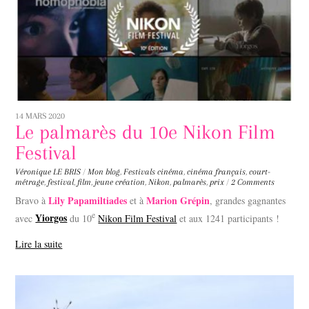
14 MARS 2020
Le palmarès du 10e Nikon Film
Festival
Véronique LE BRIS
/
Mon blog
,
Festivals
cinéma
,
cinéma français
,
court-
métrage
,
festival
,
film
,
jeune création
,
Nikon
,
palmarès
,
prix
/
2 Comments
Lily Papamiltiades
Marion Grépin
Bravo à
et à
, grandes gagnantes
e
Yiorgos
avec
du 10
Nikon Film Festival
et aux 1241 participants !
Lire la suite