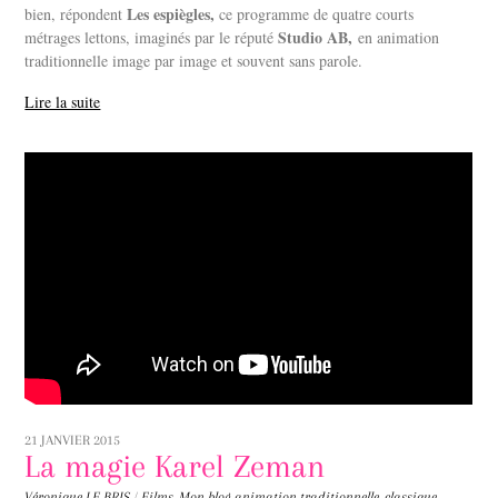
Les espiègles,
bien, répondent
ce programme de quatre courts
Studio AB,
métrages lettons, imaginés par le réputé
en animation
traditionnelle image par image et souvent sans parole.
Lire la suite
21 JANVIER 2015
La magie Karel Zeman
Véronique LE BRIS
/
Films
,
Mon blog
animation traditionnelle
,
classique
,