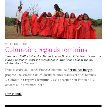
25 OCTOBRE 2017
Colombie : regards féminins
Véronique LE BRIS
/
Mon blog
,
Ma Vie Comme Dans un Film
,
News
,
Rencontres
cinéma colombien
,
court-métrage
,
documentaire
,
femme
,
film de femme
,
réalisatrice
/
0 Comments
Dans le cadre de l’année France/Colombie, le
Forum des Images
propose une sélection de 25 documentaires réalisés par des femmes.
Colombie : regards féminins
«
» est à découvrir au Forum du 31
octobre au 7 novembre 2017.
Lire la suite