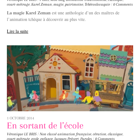
court-métrage
,
Karel Zeman
,
magie
,
patrimoine
,
Tchécoslovaquie
/
0 Comments
La magie Karel Zeman
est une anthologie d’un des maîtres de
l’animation tchèque à découvrir au plus vite.
Lire la suite
1 OCTOBRE 2014
En sortant de l’école
Véronique LE BRIS
/
Non classé
animation française
,
cération
,
classique
,
court-métrage
,
ecole
,
enfance
,
Jacques Prévert
,
Paroles
/
0 Comments