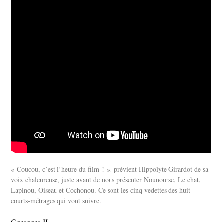
« Coucou, c’est l’heure du film ! », prévient Hippolyte Girardot de sa
voix chaleureuse, juste avant de nous présenter Nounourse, Le chat,
Lapinou, Oiseau et Cochonou. Ce sont les cinq vedettes des huit
courts-métrages qui vont suivre.