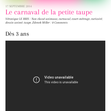
17 SEPTEMBRE 2014
Le carnaval de la petite taupe
Véronique LE BRIS
/
Non classé
animaux
,
carnaval
,
court-métrage
,
curiosité
,
dessin animé
,
taupe
,
Zdenek Miller
/
0 Comments
Dès 3 ans