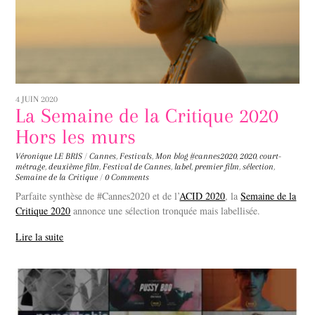
4 JUIN 2020
La Semaine de la Critique 2020
Hors les murs
Véronique LE BRIS
/
Cannes
,
Festivals
,
Mon blog
#cannes2020
,
2020
,
court-
métrage
,
deuxième film
,
Festival de Cannes
,
label
,
premier film
,
sélection
,
Semaine de la Critique
/
0 Comments
Parfaite synthèse de #Cannes2020 et de l’
ACID 2020
, la
Semaine de la
Critique 2020
annonce une sélection tronquée mais labellisée.
Lire la suite