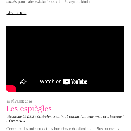
succès pour faire exister le court-métrage au féminin.
Lire la suite
10 FÉVRIER 2016
Les espiègles
Véronique LE BRIS
/
Ciné-Mômes
animal
,
animation
,
court-métrage
,
Lettonie
/
0 Comments
Comment les animaux et les humains cohabitent-ils ? Plus ou moins