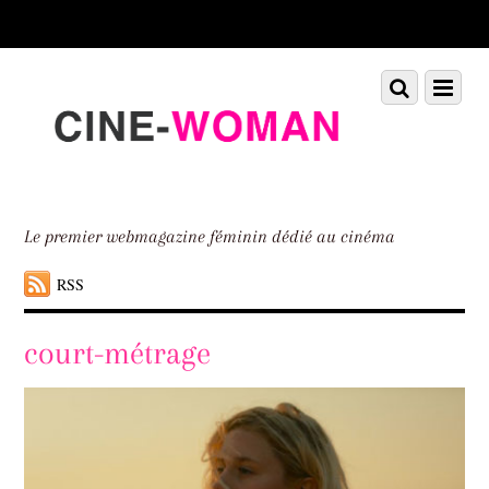
Scroll
down
to
Scroll
Menu
content
down
to
content
Le premier webmagazine féminin dédié au cinéma
RSS
court-métrage