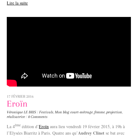
Lire la suite
17 FÉVRIER 2016
Eroïn
Véronique LE BRIS
/
Festivals
,
Mon blog
court-métrage
,
femme
,
projection
,
réalisatrice
/
0 Comments
ème
La 4
édition d’
Eroïn
aura lieu vendredi 19 février 2015, à 19h à
Audrey Clinet
l’Elysées Biarritz à Paris. Quatre ans qu’
se bat avec